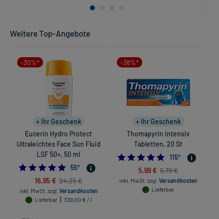
Weitere Top-Angebote
-30%*
-38%*
+ Ihr Geschenk
+ Ihr Geschenk
Eucerin Hydro Protect
Thomapyrin Intensiv
Ultraleichtes Face Sun Fluid
Tabletten, 20 St
LSF 50+, 50 ml
4.9130434782608
115
*
4.927272727272728
55
*
5,99 €
9,79 €
in
16,95 €
24,25 €
inkl. MwSt.
zzgl.
Versandkosten
Lieferbar
inkl. MwSt.
zzgl.
Versandkosten
Lieferbar
339,00 € / l