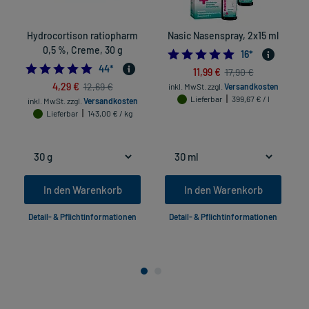
Hydrocortison ratiopharm
Nasic Nasenspray, 2x15 ml
0,5 %, Creme, 30 g
4.875
16
*
4.7727272727272725
44
*
11,99 €
17,90 €
4,29 €
12,69 €
inkl. MwSt.
zzgl.
Versandkosten
Lieferbar
399,67 € / l
inkl. MwSt.
zzgl.
Versandkosten
Lieferbar
143,00 € / kg
In den Warenkorb
In den Warenkorb
Detail- & Pflichtinformationen
Detail- & Pflichtinformationen