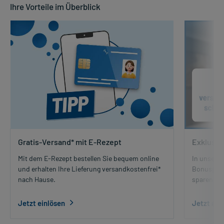
Ihre Vorteile im Überblick
Gratis-Versand* mit E-Rezept
Exklusiv
Mit dem E-Rezept bestellen Sie bequem online
In unsere
und erhalten Ihre Lieferung versandkostenfrei*
Bonusprog
nach Hause.
sparen so
Jetzt einlösen
Jetzt an