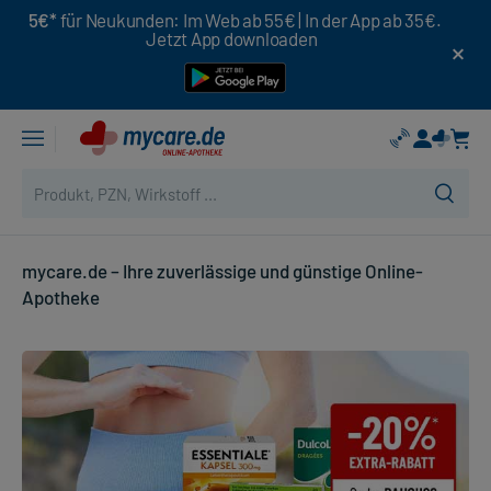
5€*
für Neukunden: Im Web ab 55€ | In der App ab 35€.
Jetzt App downloaden
mycare.de – Ihre zuverlässige und günstige Online-
Apotheke