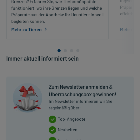
Ingwer, b
Grenzen? Erfahren Sie, wie Tierhomöopathie
Präparate
funktioniert, wo ihre Grenzen liegen und welche
effektiv li
Präparate aus der Apotheke Ihr Haustier sinnvoll
begleiten können.
Mehr zu Tieren
Mehr über
Immer aktuell informiert sein
Zum Newsletter anmelden &
Überraschungsbox gewinnen!
Im Newsletter informieren wir Sie
regelmäßig über:
Top-Angebote
Neuheiten