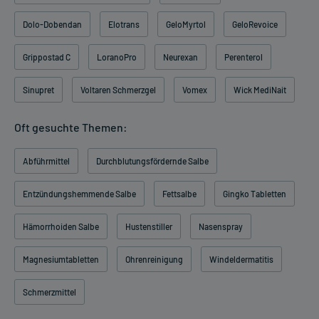
Dolo-Dobendan
Elotrans
GeloMyrtol
GeloRevoice
Grippostad C
LoranoPro
Neurexan
Perenterol
Sinupret
Voltaren Schmerzgel
Vomex
Wick MediNait
Oft gesuchte Themen:
Abführmittel
Durchblutungsfördernde Salbe
Entzündungshemmende Salbe
Fettsalbe
Gingko Tabletten
Hämorrhoiden Salbe
Hustenstiller
Nasenspray
Magnesiumtabletten
Ohrenreinigung
Windeldermatitis
Schmerzmittel