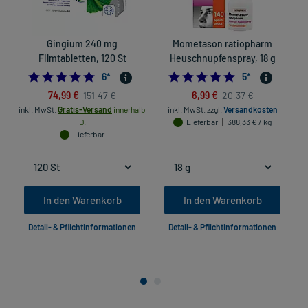
Gingium 240 mg
Mometason ratiopharm
Filmtabletten, 120 St
Heuschnupfenspray, 18 g
5.0
5.0
6
*
5
*
74,99 €
6,99 €
151,47 €
20,37 €
inkl. MwSt.
Gratis-Versand
innerhalb
inkl. MwSt.
zzgl.
Versandkosten
D.
Lieferbar
388,33 € / kg
Lieferbar
In den Warenkorb
In den Warenkorb
Detail- & Pflichtinformationen
Detail- & Pflichtinformationen