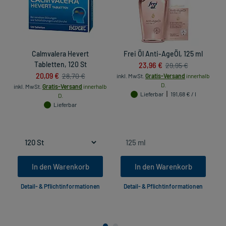
Calmvalera Hevert
Frei Öl Anti-AgeÖl, 125 ml
Tabletten, 120 St
23,96 €
29,95 €
20,09 €
28,70 €
inkl. MwSt.
Gratis-Versand
innerhalb
D.
inkl. MwSt.
Gratis-Versand
innerhalb
Lieferbar
191,68 € / l
D.
in
Lieferbar
In den Warenkorb
In den Warenkorb
Detail- & Pflichtinformationen
Detail- & Pflichtinformationen