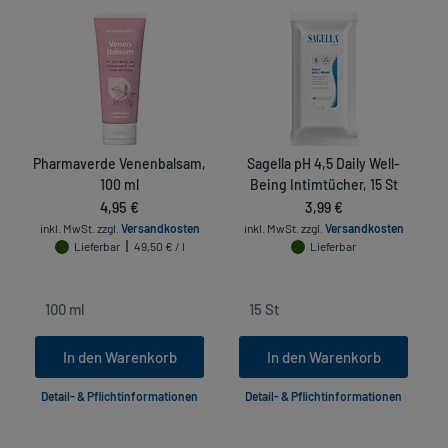
Pharmaverde Venenbalsam,
Sagella pH 4,5 Daily Well-
100 ml
Being Intimtücher, 15 St
4,95 €
3,99 €
inkl. MwSt.
zzgl.
Versandkosten
inkl. MwSt.
zzgl.
Versandkosten
in
Lieferbar
49,50 € / l
Lieferbar
In den Warenkorb
In den Warenkorb
Detail- & Pflichtinformationen
Detail- & Pflichtinformationen