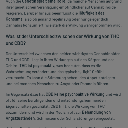
Auch die
Genetik spielt eine Rolle,
da manche Menschen aufgrund
ihrer genetischen Veranlagung empfindlicher auf Cannabinoide
reagieren. Darüber hinaus beeinflusst die
Häufigkeit des
Konsums,
also ob jemand regelmäßig oder nur gelegentlich
Cannabis konsumiert, wie stark die Wirkung wahrgenommen wird.
Was ist der Unterschied zwischen der Wirkung von THC
und CBD?
Der Unterschied zwischen den beiden wichtigsten Cannabinoiden,
THC und CBD, liegt in ihren Wirkungen auf den Körper und das
Gehirn.
THC ist psychoaktiv,
was bedeutet, dass es die
Wahrnehmung verändert und das typische „High“-Gefühl
verursacht. Es kann die Stimmung heben, den Appetit steigern
und bei manchen Menschen zu Angst oder Paranoia führen.
Im Gegensatz dazu hat
CBD keine psychoaktive Wirkung
und wird
oft für seine beruhigenden und entzündungshemmenden
Eigenschaften geschätzt. CBD hilft, die Wirkung von THC
abzumildern und wird in der Medizin oft zur
Behandlung von
Angstzuständen,
Schmerzen oder Schlafstörungen eingesetzt.