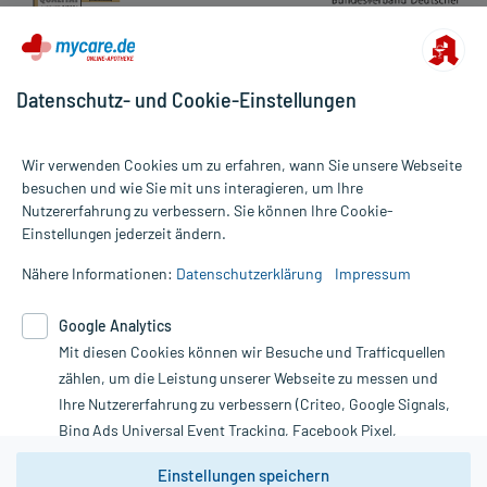
Datenschutz- und Cookie-Einstellungen
Wir verwenden Cookies um zu erfahren, wann Sie unsere Webseite
besuchen und wie Sie mit uns interagieren, um Ihre
Nutzererfahrung zu verbessern. Sie können Ihre Cookie-
Alle Preise gelten inkl. MwSt., ggf. zzgl. Versandkosten
Einstellungen jederzeit ändern.
Informationen auf dieser Website werden ausschließlich für
informative Zwecke zur Verfügung gestellt. Sie ersetzen keinesfalls
Nähere Informationen:
Datenschutzerklärung
Impressum
die Untersuchung und Behandlung durch einen Arzt. Bitte
beachten Sie, dass hierdurch weder Diagnosen gestellt noch
Google Analytics
Therapien eingeleitet werden können. | Diese Webseite benutzt
Mit diesen Cookies können wir Besuche und Trafficquellen
Google Analytics. Lesen Sie bitte dazu die wichtigen Hinweise in
unserer Datenschutzerklärung. Für den Widerruf einer Bestellung
zählen, um die Leistung unserer Webseite zu messen und
nutzen Sie das Formular:
Ihre Nutzererfahrung zu verbessern (Criteo, Google Signals,
Bing Ads Universal Event Tracking, Facebook Pixel,
Vertrag widerrufen
Youtube-Social Plugin).
Einstellungen speichern