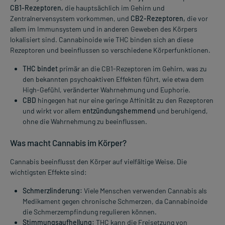
CB1-Rezeptoren,
die hauptsächlich im Gehirn und
Zentralnervensystem vorkommen, und
CB2-Rezeptoren,
die vor
allem im Immunsystem und in anderen Geweben des Körpers
lokalisiert sind. Cannabinoide wie THC binden sich an diese
Rezeptoren und beeinflussen so verschiedene Körperfunktionen.
THC bindet
primär an die CB1-Rezeptoren im Gehirn, was zu
den bekannten psychoaktiven Effekten führt, wie etwa dem
High-Gefühl, veränderter Wahrnehmung und Euphorie.
CBD
hingegen hat nur eine geringe Affinität zu den Rezeptoren
und wirkt vor allem
entzündungshemmend
und beruhigend,
ohne die Wahrnehmung zu beeinflussen.
Was macht Cannabis im Körper?
Cannabis beeinflusst den Körper auf vielfältige Weise. Die
wichtigsten Effekte sind:
Schmerzlinderung:
Viele Menschen verwenden Cannabis als
Medikament gegen chronische Schmerzen, da Cannabinoide
die Schmerzempfindung regulieren können.
Stimmungsaufhellung:
THC kann die Freisetzung von