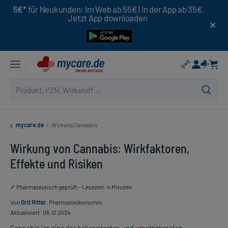
5€*
für Neukunden: Im Web ab 55€ | In der App ab 35€.
Jetzt App downloaden
mycare.de
/
Wirkung Cannabis
Wirkung von Cannabis: Wirkfaktoren,
Effekte und Risiken
✓ Pharmazeutisch geprüft - Lesezeit: 4 Minuten
Von
Grit Ritter
, Pharmazieökonomin
Aktualisiert: 06.12.2024
Cannabis ist eine der bekanntesten und umstrittensten