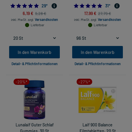
4.9655172413793105
5.0
29
*
31
*
6,19 €
17,99 €
9,28 €
27,79 €
inkl. MwSt.
zzgl.
Versandkosten
inkl. MwSt.
zzgl.
Versandkosten
Lieferbar
Lieferbar
In den Warenkorb
In den Warenkorb
Detail- & Pflichtinformationen
Detail- & Pflichtinformationen
-20%*
-27%*
Lunalaif Guter Schlaf
Laif 900 Balance
Gummies, 30 St
Filmtabletten, 20 St