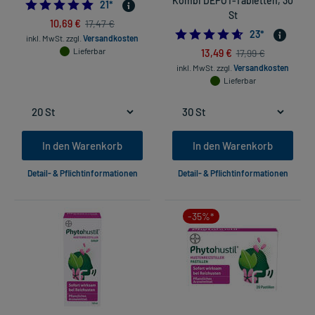
Kombi DEPOT-Tabletten, 30
4.9523809523809526
21
*
St
10,69 €
17,47 €
4.652173913043
23
*
inkl. MwSt.
zzgl.
Versandkosten
Lieferbar
13,49 €
17,99 €
inkl. MwSt.
zzgl.
Versandkosten
Lieferbar
In den Warenkorb
In den Warenkorb
Detail- & Pflichtinformationen
Detail- & Pflichtinformationen
-35%*