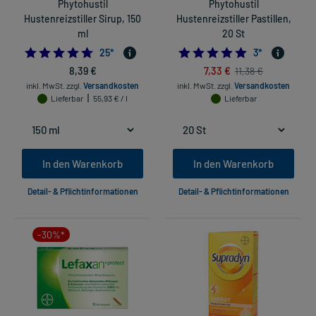
Phytohustil
Phytohustil
Hustenreizstiller Sirup, 150
Hustenreizstiller Pastillen,
ml
20 St
4.72
5.0
25
*
3
*
8,39 €
7,33 €
11,38 €
inkl. MwSt.
zzgl.
Versandkosten
inkl. MwSt.
zzgl.
Versandkosten
Lieferbar
55,93 € / l
Lieferbar
In den Warenkorb
In den Warenkorb
Detail- & Pflichtinformationen
Detail- & Pflichtinformationen
-30%*