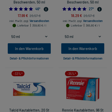
Beschwerden, 50 ml
Beschwerden, 50 ml
4.978260869565218
5.0
46
*
27
*
17,99 €
18,29 €
29,57 €
29,57 €
inkl. MwSt.
zzgl.
Versandkosten
inkl. MwSt.
zzgl.
Versandkosten
Lieferbar
359,80 € / l
Lieferbar
365,80 € / l
In den Warenkorb
In den Warenkorb
Detail- & Pflichtinformationen
Detail- & Pflichtinformationen
-33%*
-35%*
Talcid Kautabletten, 20 St
Rennie Kautabletten, 96 St