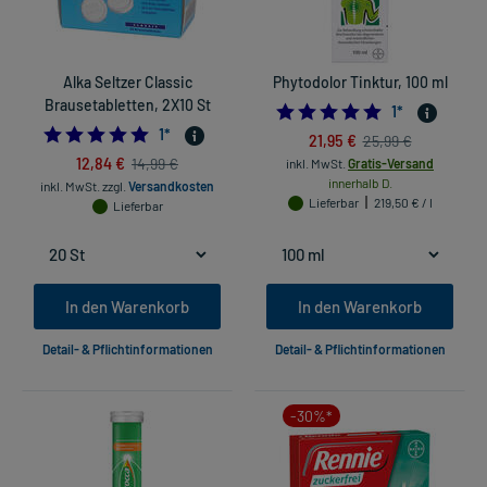
Alka Seltzer Classic
Phytodolor Tinktur, 100 ml
Brausetabletten, 2X10 St
5.0
1
*
5.0
1
*
21,95 €
25,99 €
12,84 €
14,99 €
inkl. MwSt.
Gratis-Versand
innerhalb D.
inkl. MwSt.
zzgl.
Versandkosten
Lieferbar
219,50 € / l
Lieferbar
In den Warenkorb
In den Warenkorb
Detail- & Pflichtinformationen
Detail- & Pflichtinformationen
-30%*