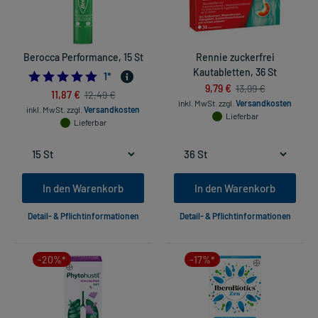
Berocca Performance, 15 St
Rennie zuckerfrei
Kautabletten, 36 St
5.0
1
*
9,79 €
13,99 €
11,87 €
12,49 €
inkl. MwSt.
zzgl.
Versandkosten
inkl. MwSt.
zzgl.
Versandkosten
Lieferbar
Lieferbar
In den Warenkorb
In den Warenkorb
Detail- & Pflichtinformationen
Detail- & Pflichtinformationen
-20%*
-17%*