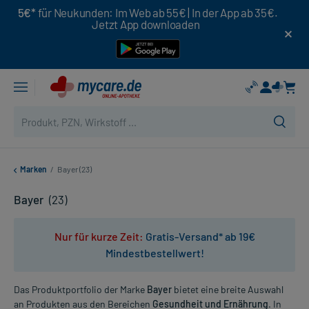
5€*
für Neukunden: Im Web ab 55€ | In der App ab 35€.
Jetzt App downloaden
Marken
/
Bayer (23)
Bayer
(23)
Nur für kurze Zeit:
Gratis-Versand* ab 19€
Mindestbestellwert!
Das Produktportfolio der Marke
Bayer
bietet eine breite Auswahl
an Produkten aus den Bereichen
Gesundheit und Ernährung
. In