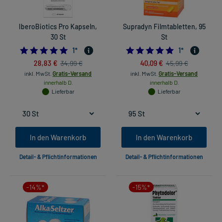
IberoBiotics Pro Kapseln,
Supradyn Filmtabletten, 95
30 St
St
5.0
5.0
1
*
1
*
28,83 €
40,09 €
34,99 €
45,99 €
inkl. MwSt.
Gratis-Versand
inkl. MwSt.
Gratis-Versand
innerhalb D.
innerhalb D.
Lieferbar
Lieferbar
In den Warenkorb
In den Warenkorb
Detail- & Pflichtinformationen
Detail- & Pflichtinformationen
-14%*
-15%*