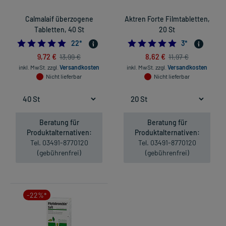
Calmalaif überzogene
Aktren Forte Filmtabletten,
Tabletten, 40 St
20 St
5.0
5.0
22
*
3
*
9,72 €
8,62 €
13,99 €
11,97 €
inkl. MwSt.
zzgl.
Versandkosten
inkl. MwSt.
zzgl.
Versandkosten
Nicht lieferbar
Nicht lieferbar
Beratung für
Beratung für
Produktalternativen:
Produktalternativen:
Tel. 03491-8770120
Tel. 03491-8770120
(gebührenfrei)
(gebührenfrei)
-22%*