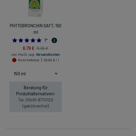
PHYTOBRONCHIN SAFT, 150
ml
5.0
1
*
8,79 €
11,36 €
inkl. MwSt.
zzgl.
Versandkosten
Nicht lieferbar
58,60 € / l
Beratung für
Produktalternativen:
Tel. 03491-8770120
(gebührenfrei)