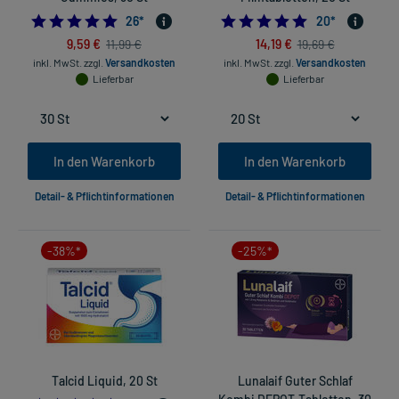
5.0
5.0
26
*
20
*
9,59 €
14,19 €
11,99 €
19,69 €
inkl. MwSt.
zzgl.
Versandkosten
inkl. MwSt.
zzgl.
Versandkosten
Lieferbar
Lieferbar
In den Warenkorb
In den Warenkorb
Detail- & Pflichtinformationen
Detail- & Pflichtinformationen
-38%*
-25%*
Talcid Liquid, 20 St
Lunalaif Guter Schlaf