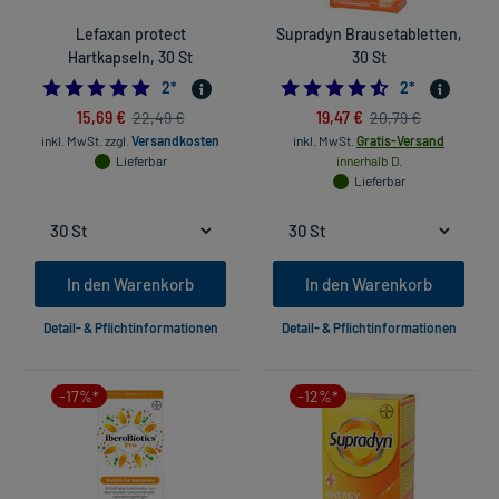
Lefaxan protect
Supradyn Brausetabletten,
Hartkapseln, 30 St
30 St
5.0
4.5
2
*
2
*
15,69 €
19,47 €
22,49 €
20,79 €
inkl. MwSt.
zzgl.
Versandkosten
inkl. MwSt.
Gratis-Versand
Lieferbar
innerhalb D.
Lieferbar
In den Warenkorb
In den Warenkorb
Detail- & Pflichtinformationen
Detail- & Pflichtinformationen
-17%*
-12%*