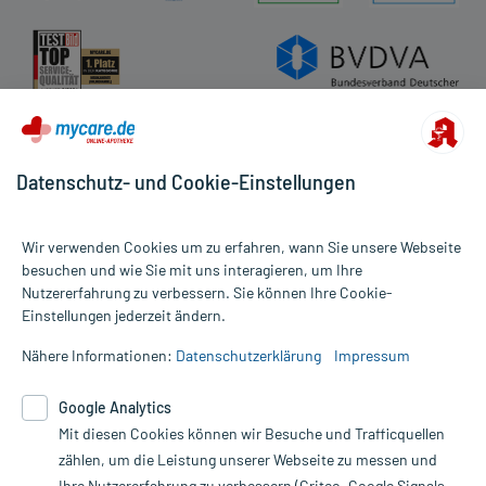
Datenschutz- und Cookie-Einstellungen
Wir verwenden Cookies um zu erfahren, wann Sie unsere Webseite
besuchen und wie Sie mit uns interagieren, um Ihre
Nutzererfahrung zu verbessern. Sie können Ihre Cookie-
Alle Preise gelten inkl. MwSt., ggf. zzgl. Versandkosten
Einstellungen jederzeit ändern.
Informationen auf dieser Website werden ausschließlich für
informative Zwecke zur Verfügung gestellt. Sie ersetzen keinesfalls
Nähere Informationen:
Datenschutzerklärung
Impressum
die Untersuchung und Behandlung durch einen Arzt. Bitte
beachten Sie, dass hierdurch weder Diagnosen gestellt noch
Google Analytics
Therapien eingeleitet werden können. | Diese Webseite benutzt
Mit diesen Cookies können wir Besuche und Trafficquellen
Google Analytics. Lesen Sie bitte dazu die wichtigen Hinweise in
unserer Datenschutzerklärung. Für den Widerruf einer Bestellung
zählen, um die Leistung unserer Webseite zu messen und
nutzen Sie das Formular:
Ihre Nutzererfahrung zu verbessern (Criteo, Google Signals,