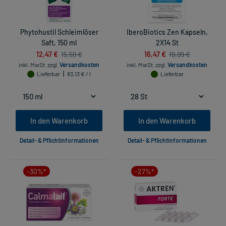
Phytohustil Schleimlöser
IberoBiotics Zen Kapseln,
Saft, 150 ml
2X14 St
12,47 €
16,47 €
15,59 €
19,99 €
inkl. MwSt.
zzgl.
Versandkosten
inkl. MwSt.
zzgl.
Versandkosten
Lieferbar
83,13 € / l
Lieferbar
In den Warenkorb
In den Warenkorb
Detail- & Pflichtinformationen
Detail- & Pflichtinformationen
-30%*
-27%*