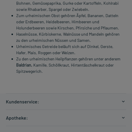
Bohnen, Gemüsepaprika, Gurke oder Kartoffeln, Kohlrabi
sowie Rhabarber, Spargel oder Zwiebeln.
Zum urheimischen Obst gehören Äpfel, Bananen, Datteln
oder Erdbeeren, Heidelbeeren, Himbeeren und
Holunderbeeren sowie Kirschen, Pfirsiche und Pflaumen.
Haselnüsse, Kürbiskerne, Walnüsse und Mandeln gehören
zu den urheimischen Nüssen und Samen.
Urheimisches Getreide beläuft sich auf Dinkel, Gerste,
Hafer, Mais, Roggen oder Weizen.
Zu den urheimischen Heilpflanzen gehören unter anderem
Baldrian,
Kamille, Schöllkraut, Hirtentäschelkraut oder
Spitzwegerich.
Kundenservice:
Versandkosten
Apotheke:
Zahlungsarten
Ratgeber
Kontakt