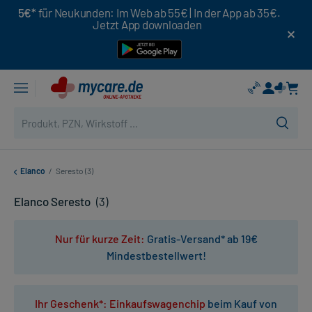
5€*
für Neukunden: Im Web ab 55€ | In der App ab 35€.
Jetzt App downloaden
Elanco
/
Seresto (3)
Elanco Seresto
(3)
Nur für kurze Zeit:
Gratis-Versand* ab 19€
Mindestbestellwert!
Ihr Geschenk*: Einkaufswagenchip
beim Kauf von