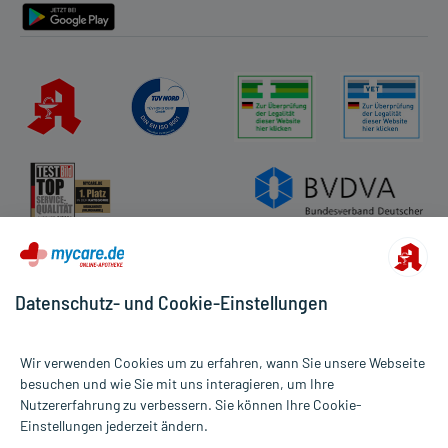
Datenschutz- und Cookie-Einstellungen
Wir verwenden Cookies um zu erfahren, wann Sie unsere Webseite
besuchen und wie Sie mit uns interagieren, um Ihre
Nutzererfahrung zu verbessern. Sie können Ihre Cookie-
Alle Preise gelten inkl. MwSt., ggf. zzgl. Versandkosten
Einstellungen jederzeit ändern.
Informationen auf dieser Website werden ausschließlich für