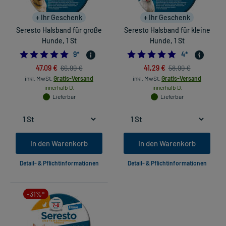
+ Ihr Geschenk
+ Ihr Geschenk
Seresto Halsband für große
Seresto Halsband für kleine
Hunde, 1 St
Hunde, 1 St
5.0
5.0
9
*
4
*
47,09 €
41,29 €
66,99 €
58,99 €
inkl. MwSt.
Gratis-Versand
inkl. MwSt.
Gratis-Versand
innerhalb D.
innerhalb D.
Lieferbar
Lieferbar
In den Warenkorb
In den Warenkorb
Detail- & Pflichtinformationen
Detail- & Pflichtinformationen
-31%*