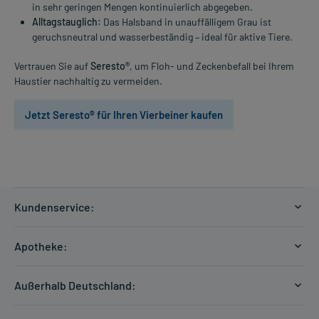
in sehr geringen Mengen kontinuierlich abgegeben.
Alltagstauglich:
Das Halsband in unauffälligem Grau ist
geruchsneutral und wasserbeständig – ideal für aktive Tiere.
Vertrauen Sie auf
Seresto®
, um Floh- und Zeckenbefall bei Ihrem
Haustier nachhaltig zu vermeiden.
Jetzt Seresto® für Ihren Vierbeiner kaufen
Kundenservice:
Versandkosten
Apotheke:
Zahlungsarten
Ratgeber
Kontakt
Außerhalb Deutschland:
E-Rezept
FAQ
Versandkosten Schweiz
Papierrezept einlösen