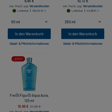
9,95 €
10,72 €
inkl. MwSt.
zzgl.
Versandkosten
inkl. MwSt.
zzgl.
Versandkosten
Lieferbar
199,00 € / l
Lieferbar
42,88 € / l
In den Warenkorb
In den Warenkorb
Detail- & Pflichtinformationen
Detail- & Pflichtinformationen
-20%*
FreiÖl FigurÖl Aqua Aura,
125 ml
16,99 €
21,35 €
inkl. MwSt.
zzgl.
Versandkosten