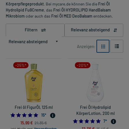
Körperpflegeprodukt
. Bei mycare.de können Sie die
Frei Öl
Hydrolipid FußCreme
, das
Frei Öl HYDROLIPID HandBalsam
Mikrobiom
oder auch das
Frei Öl MED DeoBalsam
entdecken.
Filtern
Relevanz absteigend
Relevanz absteigend
Anzeigen:
-25%*
-20%*
Frei öl FigurÖl, 125 ml
Frei Öl Hydrolipid
KörperLotion, 200 ml
4.866666666666666
15
*
5.0
7
*
15,99 €
21,35 €
12,36 €
15,45 €
inkl. MwSt.
zzgl.
Versandkosten