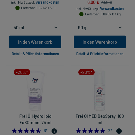
6,00 €
7,50 €
inkl. MwSt.
zzgl.
Versandkosten
Lieferbar
147,20 € / l
inkl. MwSt.
zzgl.
Versandkosten
Lieferbar
66,67 € / kg
In den Warenkorb
In den Warenkorb
Detail- & Pflichtinformationen
Detail- & Pflichtinformationen
-20%*
-20%*
Frei Öl Hydrolipid
Frei Öl MED DeoSpray, 100
FußCreme, 75 ml
ml
4.666666666666667
5.0
3
*
2
*