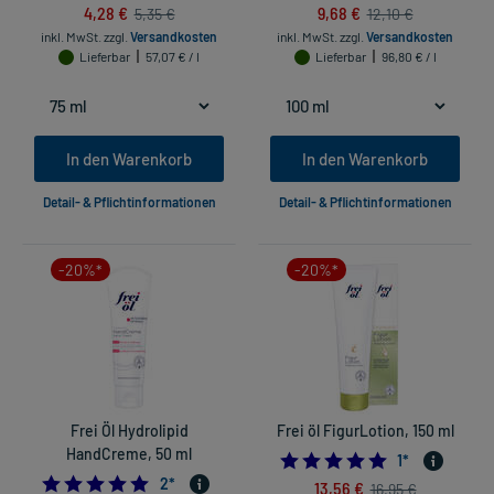
4,28 €
9,68 €
5,35 €
12,10 €
inkl. MwSt.
zzgl.
Versandkosten
inkl. MwSt.
zzgl.
Versandkosten
Lieferbar
57,07 € / l
Lieferbar
96,80 € / l
In den Warenkorb
In den Warenkorb
Detail- & Pflichtinformationen
Detail- & Pflichtinformationen
-20%*
-20%*
Frei Öl Hydrolipid
Frei öl FigurLotion, 150 ml
HandCreme, 50 ml
5.0
1
*
5.0
2
*
13,56 €
16,95 €