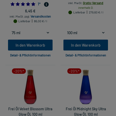
inkl. MwSt.
Gratis-Versand
5.0
1
*
innerhalb D.
6,45 €
Lieferbar
279,60 € / l
inkl. MwSt.
zzgl.
Versandkosten
Lieferbar
86,00 € / l
In den Warenkorb
In den Warenkorb
Detail- & Pflichtinformationen
Detail- & Pflichtinformationen
-20%*
-20%*
Frei Öl Velvet Blossom Ultra
Frei Öl Midnight Sky Ultra
Glow Öl, 100 ml
Glow Öl, 100 ml