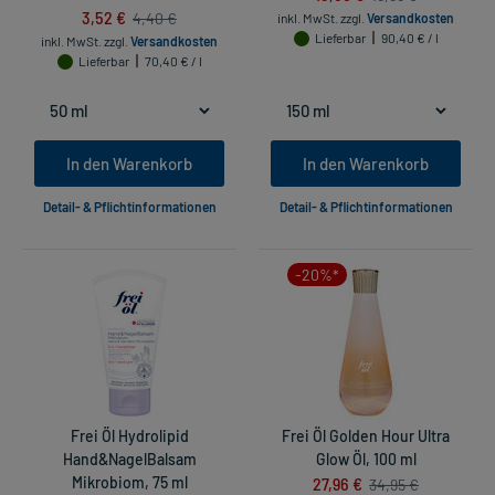
3,52 €
4,40 €
inkl. MwSt.
zzgl.
Versandkosten
Lieferbar
90,40 € / l
inkl. MwSt.
zzgl.
Versandkosten
Lieferbar
70,40 € / l
In den Warenkorb
In den Warenkorb
Detail- & Pflichtinformationen
Detail- & Pflichtinformationen
-20%*
Frei Öl Hydrolipid
Frei Öl Golden Hour Ultra
Hand&NagelBalsam
Glow Öl, 100 ml
Mikrobiom, 75 ml
27,96 €
34,95 €