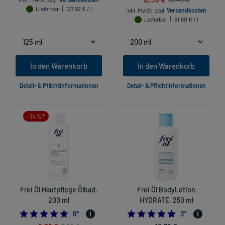
Lieferbar
127,92 € / l
inkl. MwSt.
zzgl.
Versandkosten
Lieferbar
61,80 € / l
In den Warenkorb
In den Warenkorb
Detail- & Pflichtinformationen
Detail- & Pflichtinformationen
-14%*
Frei Öl Hautpflege Ölbad,
Frei Öl BodyLotion
200 ml
HYDRATE, 250 ml
5.0
5.0
6
*
3
*