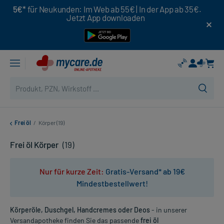
5€*
für Neukunden: Im Web ab 55€ | In der App ab 35€.
Jetzt App downloaden
Frei öl
/
Körper (19)
Frei öl Körper
(19)
Nur für kurze Zeit:
Gratis-Versand* ab 19€
Mindestbestellwert!
Körperöle, Duschgel, Handcremes oder Deos
- in unserer
Versandapotheke finden Sie das passende
frei öl