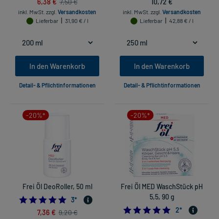
6,38 €
10,72 €
7,50 €
inkl. MwSt.
zzgl.
Versandkosten
inkl. MwSt.
zzgl.
Versandkosten
Lieferbar
31,90 € / l
Lieferbar
42,88 € / l
In den Warenkorb
In den Warenkorb
Detail- & Pflichtinformationen
Detail- & Pflichtinformationen
-20%*
-20%*
Frei Öl DeoRoller, 50 ml
Frei Öl MED WaschStück pH
5,5, 90 g
5.0
3
*
5.0
2
*
7,36 €
9,20 €