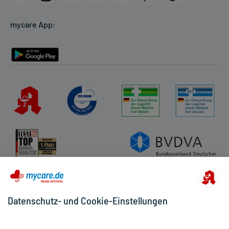
Cookie-Einstellungen
mycare App:
Rückgabe/Widerruf
Barrierefreiheitserklärung
Datenschutz- und Cookie-Einstellungen