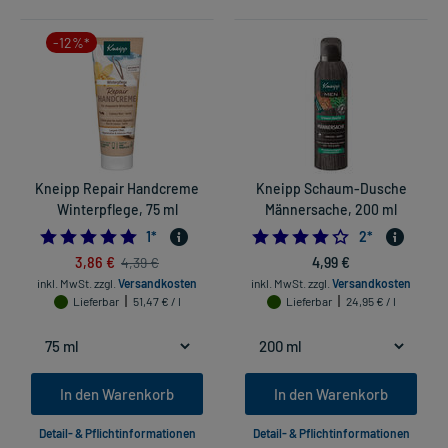
-12%*
Kneipp Repair Handcreme
Kneipp Schaum-Dusche
Winterpflege, 75 ml
Männersache, 200 ml
5.0
4.0
1
*
2
*
3,86 €
4,99 €
4,39 €
inkl. MwSt.
zzgl.
Versandkosten
inkl. MwSt.
zzgl.
Versandkosten
Lieferbar
51,47 € / l
Lieferbar
24,95 € / l
In den Warenkorb
In den Warenkorb
Detail- & Pflichtinformationen
Detail- & Pflichtinformationen