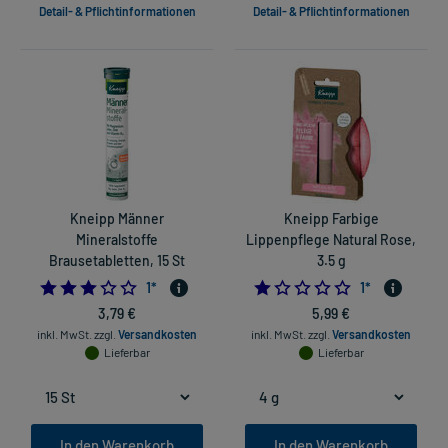
Detail- & Pflichtinformationen
Detail- & Pflichtinformationen
Kneipp Männer
Kneipp Farbige
Mineralstoffe
Lippenpflege Natural Rose,
Brausetabletten, 15 St
3.5 g
3.0
1.0
1
*
1
*
3,79 €
5,99 €
inkl. MwSt.
zzgl.
Versandkosten
inkl. MwSt.
zzgl.
Versandkosten
Lieferbar
Lieferbar
In den Warenkorb
In den Warenkorb