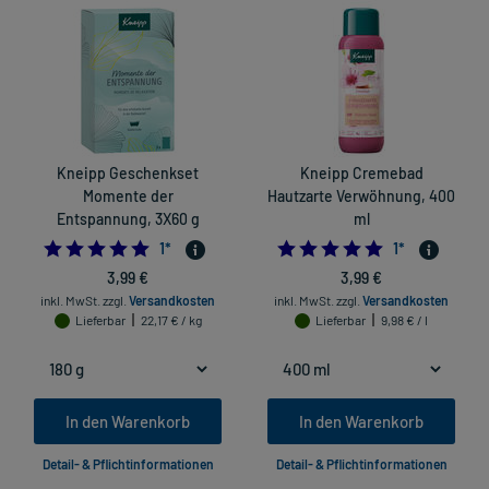
Kneipp Geschenkset
Kneipp Cremebad
Momente der
Hautzarte Verwöhnung, 400
Entspannung, 3X60 g
ml
5.0
5.0
1
*
1
*
3,99 €
3,99 €
inkl. MwSt.
zzgl.
Versandkosten
inkl. MwSt.
zzgl.
Versandkosten
Lieferbar
22,17 € / kg
Lieferbar
9,98 € / l
In den Warenkorb
In den Warenkorb
Detail- & Pflichtinformationen
Detail- & Pflichtinformationen