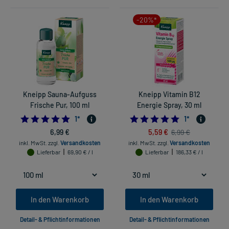
-20%*
Kneipp Sauna-Aufguss
Kneipp Vitamin B12
Frische Pur, 100 ml
Energie Spray, 30 ml
5.0
5.0
1
*
1
*
6,99 €
5,59 €
6,99 €
inkl. MwSt.
zzgl.
Versandkosten
inkl. MwSt.
zzgl.
Versandkosten
Lieferbar
69,90 € / l
Lieferbar
186,33 € / l
In den Warenkorb
In den Warenkorb
Detail- & Pflichtinformationen
Detail- & Pflichtinformationen