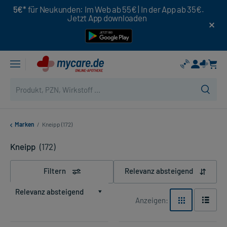
5€*
für Neukunden: Im Web ab 55€ | In der App ab 35€.
Jetzt App downloaden
Marken
/
Kneipp (172)
Kneipp
(172)
Filtern
Relevanz absteigend
Relevanz absteigend
Anzeigen: