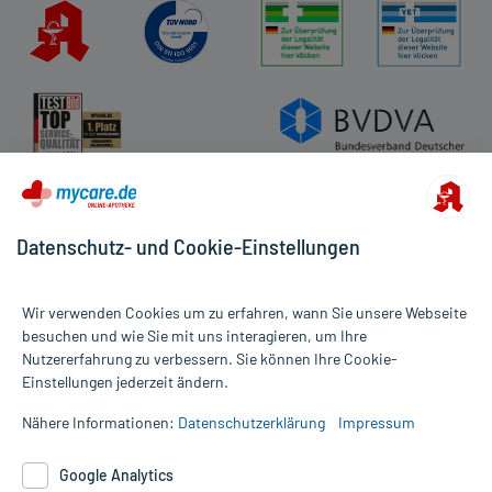
Datenschutz- und Cookie-Einstellungen
Wir verwenden Cookies um zu erfahren, wann Sie unsere Webseite
besuchen und wie Sie mit uns interagieren, um Ihre
Nutzererfahrung zu verbessern. Sie können Ihre Cookie-
Alle Preise gelten inkl. MwSt., ggf. zzgl. Versandkosten
Einstellungen jederzeit ändern.
Informationen auf dieser Website werden ausschließlich für
informative Zwecke zur Verfügung gestellt. Sie ersetzen keinesfalls
Nähere Informationen:
Datenschutzerklärung
Impressum
die Untersuchung und Behandlung durch einen Arzt. Bitte
beachten Sie, dass hierdurch weder Diagnosen gestellt noch
Google Analytics
Therapien eingeleitet werden können. | Diese Webseite benutzt