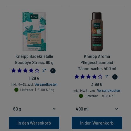
Kneipp Badekristalle
Kneipp Aroma
Goodbye Stress, 60 g
Pflegeschaumbad
Männersache, 400 ml
4.0
2
*
4.0
1
*
1,29 €
3,99 €
inkl. MwSt.
zzgl.
Versandkosten
Lieferbar
21,50 € / kg
inkl. MwSt.
zzgl.
Versandkosten
Lieferbar
9,98 € / l
In den Warenkorb
In den Warenkorb