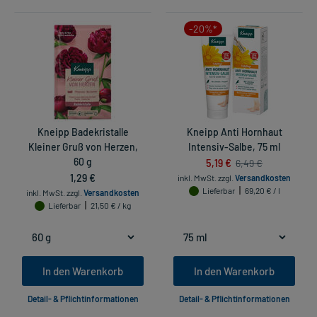
-20%*
Kneipp Badekristalle
Kneipp Anti Hornhaut
Kleiner Gruß von Herzen,
Intensiv-Salbe, 75 ml
60 g
5,19 €
6,49 €
1,29 €
inkl. MwSt.
zzgl.
Versandkosten
Lieferbar
69,20 € / l
inkl. MwSt.
zzgl.
Versandkosten
Lieferbar
21,50 € / kg
In den Warenkorb
In den Warenkorb
Detail- & Pflichtinformationen
Detail- & Pflichtinformationen