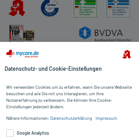
Datenschutz- und Cookie-Einstellungen
Wir verwenden Cookies um zu erfahren, wann Sie unsere Webseite
besuchen und wie Sie mit uns interagieren, um Ihre
Nutzererfahrung zu verbessern. Sie können Ihre Cookie-
Alle Preise gelten inkl. MwSt., ggf. zzgl. Versandkosten
Einstellungen jederzeit ändern.
Informationen auf dieser Website werden ausschließlich für
informative Zwecke zur Verfügung gestellt. Sie ersetzen keinesfalls
Nähere Informationen:
Datenschutzerklärung
Impressum
die Untersuchung und Behandlung durch einen Arzt. Bitte
beachten Sie, dass hierdurch weder Diagnosen gestellt noch
Google Analytics
Therapien eingeleitet werden können. | Diese Webseite benutzt