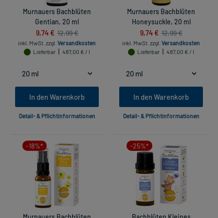
Murnauers Bachblüten
Murnauers Bachblüten
Gentian, 20 ml
Honeysuckle, 20 ml
9,74 €
9,74 €
12,99 €
12,99 €
inkl. MwSt.
zzgl.
Versandkosten
inkl. MwSt.
zzgl.
Versandkosten
Lieferbar
487,00 € / l
Lieferbar
487,00 € / l
In den Warenkorb
In den Warenkorb
Detail- & Pflichtinformationen
Detail- & Pflichtinformationen
-18%*
-25%*
Murnauers Bachblüten
Bachblüten Kleines