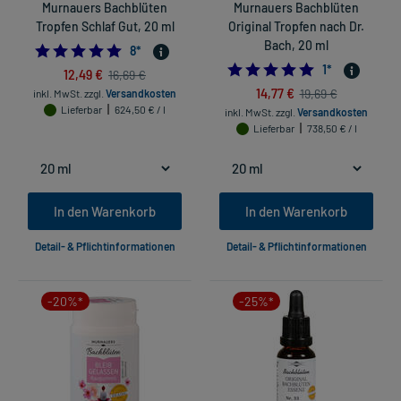
Murnauers Bachblüten
Murnauers Bachblüten
Tropfen Schlaf Gut, 20 ml
Original Tropfen nach Dr.
Bach, 20 ml
4.75
8
*
5.0
1
*
12,49 €
16,69 €
14,77 €
19,69 €
inkl. MwSt.
zzgl.
Versandkosten
Lieferbar
624,50 € / l
inkl. MwSt.
zzgl.
Versandkosten
Lieferbar
738,50 € / l
In den Warenkorb
In den Warenkorb
Detail- & Pflichtinformationen
Detail- & Pflichtinformationen
-20%*
-25%*