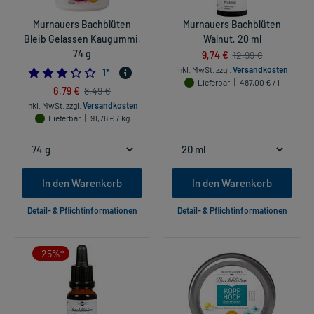
Murnauers Bachblüten
Murnauers Bachblüten
Bleib Gelassen Kaugummi,
Walnut, 20 ml
74 g
9,74 €
12,99 €
inkl. MwSt.
zzgl.
Versandkosten
3.0
1
*
Lieferbar
487,00 € / l
6,79 €
8,49 €
inkl. MwSt.
zzgl.
Versandkosten
Lieferbar
91,76 € / kg
In den Warenkorb
In den Warenkorb
Detail- & Pflichtinformationen
Detail- & Pflichtinformationen
-25%*