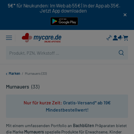
5€*
für Neukunden: Im Web ab 55€ | In der App ab 35€.
Jetzt App downloaden
Marken
/
Murnauers (33)
Murnauers
(33)
Nur für kurze Zeit:
Gratis-Versand* ab 19€
Mindestbestellwert!
Mit einem umfassenden Portfolio an
Bachblüten
Präparaten bietet
die Marke
Murnauers
spezielle Produkte für Erwachsene, Kinder