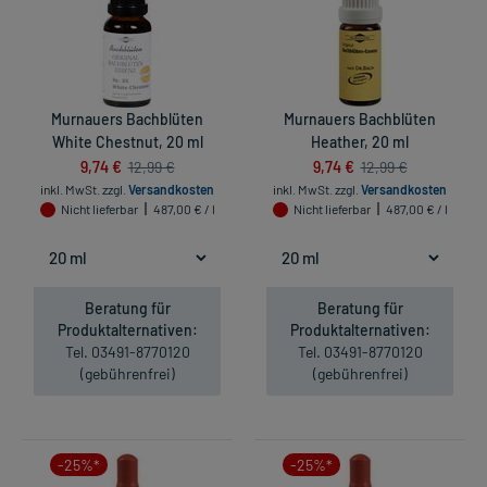
Murnauers Bachblüten
Murnauers Bachblüten
White Chestnut, 20 ml
Heather, 20 ml
9,74 €
9,74 €
12,99 €
12,99 €
inkl. MwSt.
zzgl.
Versandkosten
inkl. MwSt.
zzgl.
Versandkosten
Nicht lieferbar
487,00 € / l
Nicht lieferbar
487,00 € / l
Beratung für
Beratung für
Produktalternativen:
Produktalternativen:
Tel. 03491-8770120
Tel. 03491-8770120
(gebührenfrei)
(gebührenfrei)
-25%*
-25%*