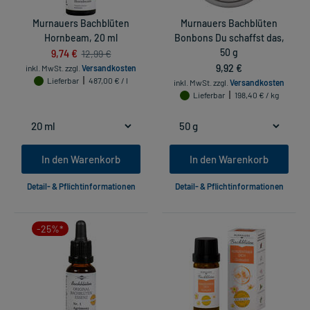
Murnauers Bachblüten
Murnauers Bachblüten
Hornbeam, 20 ml
Bonbons Du schaffst das,
9,74 €
50 g
12,99 €
9,92 €
inkl. MwSt.
zzgl.
Versandkosten
Lieferbar
487,00 € / l
inkl. MwSt.
zzgl.
Versandkosten
Lieferbar
198,40 € / kg
In den Warenkorb
In den Warenkorb
Detail- & Pflichtinformationen
Detail- & Pflichtinformationen
-25%*