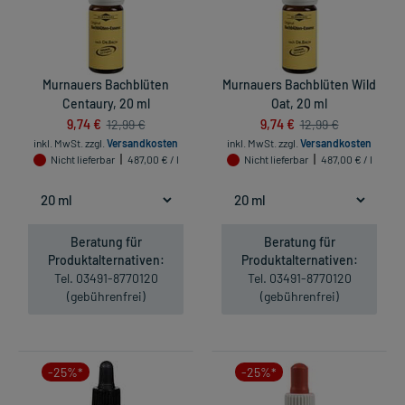
Murnauers Bachblüten
Murnauers Bachblüten Wild
Centaury, 20 ml
Oat, 20 ml
9,74 €
9,74 €
12,99 €
12,99 €
inkl. MwSt.
zzgl.
Versandkosten
inkl. MwSt.
zzgl.
Versandkosten
Nicht lieferbar
487,00 € / l
Nicht lieferbar
487,00 € / l
Beratung für
Beratung für
Produktalternativen:
Produktalternativen:
Tel. 03491-8770120
Tel. 03491-8770120
(gebührenfrei)
(gebührenfrei)
-25%*
-25%*