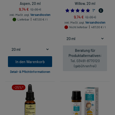
Aspen, 20 ml
Willow, 20 ml
9,74 €
12,99 €
5.0
1
*
inkl. MwSt.
zzgl.
Versandkosten
9,74 €
12,99 €
Lieferbar
487,00 € / l
inkl. MwSt.
zzgl.
Versandkosten
Nicht lieferbar
487,00 € / l
Beratung für
Produktalternativen:
Tel. 03491-8770120
In den Warenkorb
(gebührenfrei)
Detail- & Pflichtinformationen
-25%*