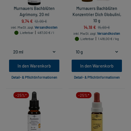
Murnauers Bachblüten
Murnauers Bachblüten
Agrimony, 20 ml
Konzentrier Dich Globulini,
9,74 €
10 g
12,99 €
14,18 €
15,69 €
inkl. MwSt.
zzgl.
Versandkosten
Lieferbar
487,00 € / l
inkl. MwSt.
zzgl.
Versandkosten
Lieferbar
1.418,00 € / kg
In den Warenkorb
In den Warenkorb
Detail- & Pflichtinformationen
Detail- & Pflichtinformationen
-25%*
-25%*