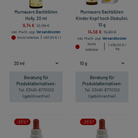
Murnauers Bachblüten
Murnauers Bachblüten
Holly, 20 ml
Kinder Kopf hoch Globulini,
9,74 €
10 g
12,99 €
14,56 €
15,69 €
inkl. MwSt.
zzgl.
Versandkosten
Nicht lieferbar
487,00 € / l
inkl. MwSt.
zzgl.
Versandkosten
Nicht
1.456,00 € /
kg
lieferbar
Beratung für
Beratung für
Produktalternativen:
Produktalternativen:
Tel. 03491-8770120
Tel. 03491-8770120
(gebührenfrei)
(gebührenfrei)
-25%*
-25%*