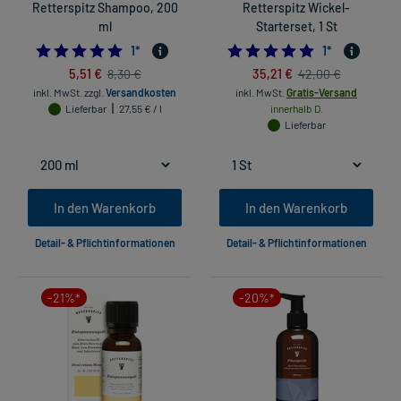
Retterspitz Shampoo, 200
Retterspitz Wickel-
ml
Starterset, 1 St
5.0
5.0
1
*
1
*
5,51 €
35,21 €
8,30 €
42,00 €
inkl. MwSt.
zzgl.
Versandkosten
inkl. MwSt.
Gratis-Versand
Lieferbar
27,55 € / l
innerhalb D.
Lieferbar
In den Warenkorb
In den Warenkorb
Detail- & Pflichtinformationen
Detail- & Pflichtinformationen
-21%*
-20%*