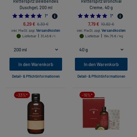
Retterspitz Belebendes
Retterspitz Bronchial
Duschgel, 200 ml
Creme, 40 g
5.0
5.0
1
*
1
*
6,29 €
7,79 €
8,30 €
10,82 €
inkl. MwSt.
zzgl.
Versandkosten
inkl. MwSt.
zzgl.
Versandkosten
Lieferbar
31,45 € / l
Lieferbar
194,75 € / kg
In den Warenkorb
In den Warenkorb
Detail- & Pflichtinformationen
Detail- & Pflichtinformationen
-33%*
-16%*