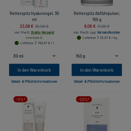
Retterspitz Hyalurongel, 30
Retterspitz Abführpulver,
ml
150 g
23,09 €
8,08 €
35,00 €
11,00 €
inkl. MwSt.
Gratis-Versand
inkl. MwSt.
zzgl.
Versandkosten
innerhalb D.
Lieferbar
53,87 € / kg
Lieferbar
769,67 € / l
In den Warenkorb
In den Warenkorb
Detail- & Pflichtinformationen
Detail- & Pflichtinformationen
-11%*
-20%*