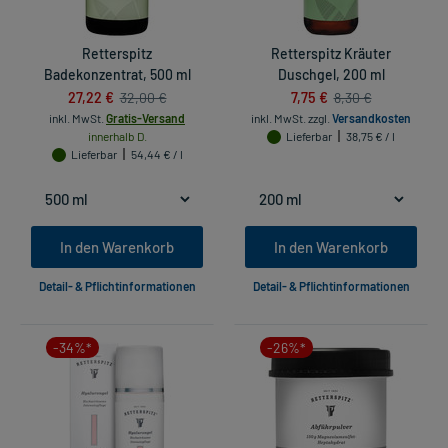
Retterspitz
Retterspitz Kräuter
Badekonzentrat, 500 ml
Duschgel, 200 ml
27,22 €
7,75 €
32,00 €
8,30 €
inkl. MwSt.
Gratis-Versand
inkl. MwSt.
zzgl.
Versandkosten
innerhalb D.
Lieferbar
38,75 € / l
Lieferbar
54,44 € / l
In den Warenkorb
In den Warenkorb
Detail- & Pflichtinformationen
Detail- & Pflichtinformationen
-34%*
-26%*