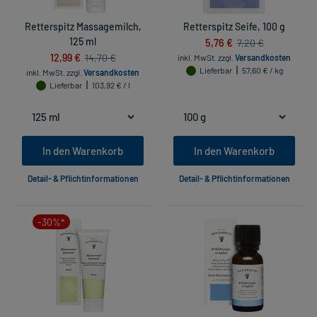
Retterspitz Massagemilch,
Retterspitz Seife, 100 g
125 ml
5,76 €
7,20 €
12,99 €
14,70 €
inkl. MwSt.
zzgl.
Versandkosten
Lieferbar
57,60 € / kg
inkl. MwSt.
zzgl.
Versandkosten
Lieferbar
103,92 € / l
In den Warenkorb
In den Warenkorb
Detail- & Pflichtinformationen
Detail- & Pflichtinformationen
-30%*