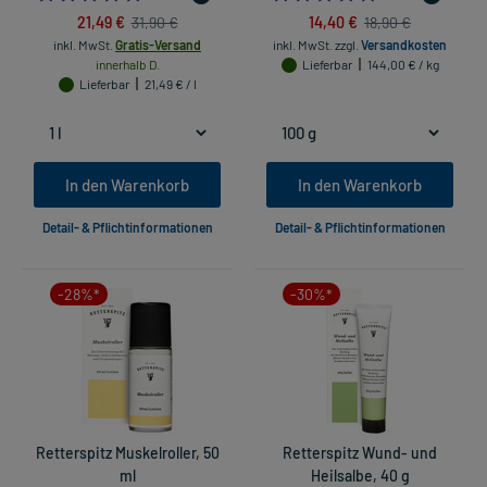
21,49 €
14,40 €
31,90 €
18,90 €
inkl. MwSt.
Gratis-Versand
inkl. MwSt.
zzgl.
Versandkosten
innerhalb D.
Lieferbar
144,00 € / kg
Lieferbar
21,49 € / l
In den Warenkorb
In den Warenkorb
Detail- & Pflichtinformationen
Detail- & Pflichtinformationen
-28%*
-30%*
Retterspitz Muskelroller, 50
Retterspitz Wund- und
ml
Heilsalbe, 40 g