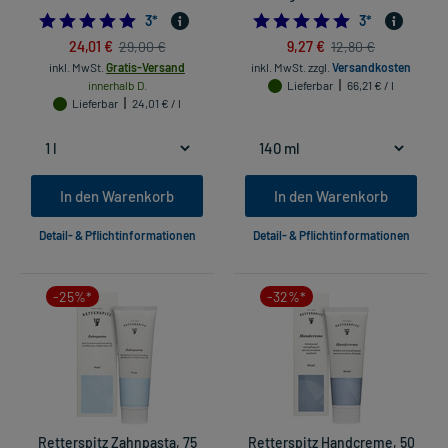
5.0
5.0
3
*
3
*
24,01 €
9,27 €
29,00 €
12,80 €
inkl. MwSt.
Gratis-Versand
inkl. MwSt.
zzgl.
Versandkosten
innerhalb D.
Lieferbar
66,21 € / l
Lieferbar
24,01 € / l
In den Warenkorb
In den Warenkorb
Detail- & Pflichtinformationen
Detail- & Pflichtinformationen
-25%*
-32%*
Retterspitz Zahnpasta, 75
Retterspitz Handcreme, 50