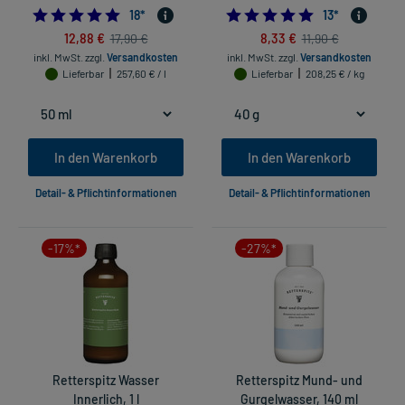
5.0
4.846153846153
18
*
13
*
12,88 €
8,33 €
17,90 €
11,90 €
inkl. MwSt.
zzgl.
Versandkosten
inkl. MwSt.
zzgl.
Versandkosten
Lieferbar
257,60 € / l
Lieferbar
208,25 € / kg
In den Warenkorb
In den Warenkorb
Detail- & Pflichtinformationen
Detail- & Pflichtinformationen
-17%*
-27%*
Retterspitz Wasser
Retterspitz Mund- und
Innerlich, 1 l
Gurgelwasser, 140 ml