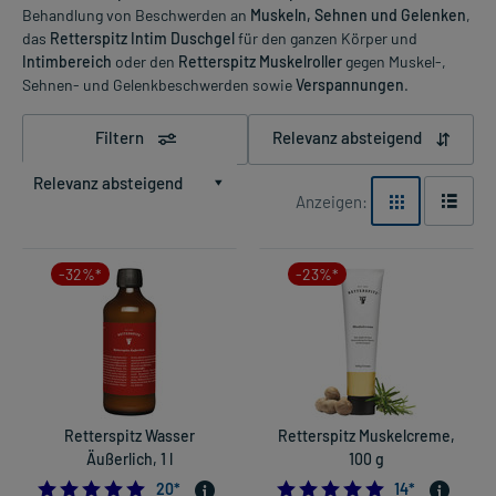
Behandlung von Beschwerden an
Muskeln, Sehnen und Gelenken
,
das
Retterspitz Intim Duschgel
für den ganzen Körper und
Intimbereich
oder den
Retterspitz Muskelroller
gegen Muskel-,
Sehnen- und Gelenkbeschwerden sowie
Verspannungen
.
Filtern
Relevanz absteigend
Relevanz absteigend
Anzeigen:
-32%*
-23%*
Retterspitz Wasser
Retterspitz Muskelcreme,
Äußerlich, 1 l
100 g
5.0
4.928571428571
20
*
14
*