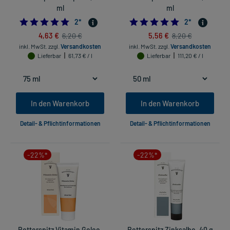
ml
ml
5.0
5.0
2
*
2
*
4,63 €
5,56 €
6,20 €
8,20 €
inkl. MwSt.
zzgl.
Versandkosten
inkl. MwSt.
zzgl.
Versandkosten
Lieferbar
61,73 € / l
Lieferbar
111,20 € / l
In den Warenkorb
In den Warenkorb
Detail- & Pflichtinformationen
Detail- & Pflichtinformationen
-22%*
-22%*
Retterspitz Vitamin Gelee,
Retterspitz Zinksalbe, 40 g