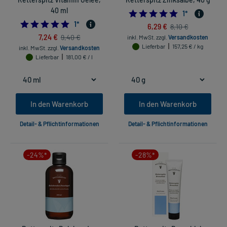
40 ml
5.0
1
*
5.0
1
*
6,29 €
8,10 €
7,24 €
9,40 €
inkl. MwSt.
zzgl.
Versandkosten
Lieferbar
157,25 € / kg
inkl. MwSt.
zzgl.
Versandkosten
Lieferbar
181,00 € / l
In den Warenkorb
In den Warenkorb
Detail- & Pflichtinformationen
Detail- & Pflichtinformationen
-24%*
-28%*