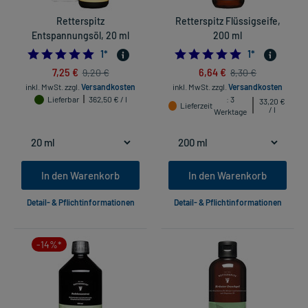
Retterspitz
Retterspitz Flüssigseife,
Entspannungsöl, 20 ml
200 ml
5.0
5.0
1
*
1
*
7,25 €
6,64 €
9,20 €
8,30 €
inkl. MwSt.
zzgl.
Versandkosten
inkl. MwSt.
zzgl.
Versandkosten
Lieferbar
362,50 € / l
: 3
33,20 €
Lieferzeit
/ l
Werktage
In den Warenkorb
In den Warenkorb
Detail- & Pflichtinformationen
Detail- & Pflichtinformationen
-14%*