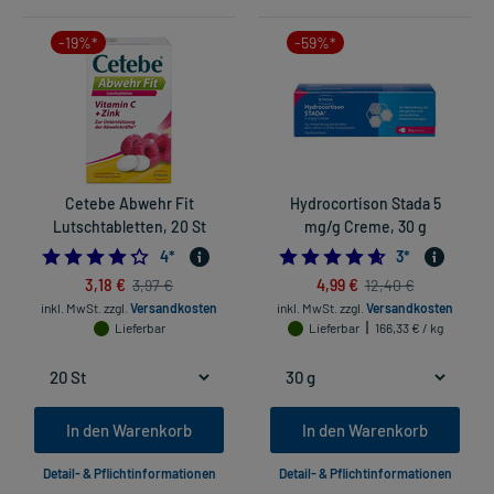
-19%*
-59%*
Cetebe Abwehr Fit
Hydrocortison Stada 5
Lutschtabletten, 20 St
mg/g Creme, 30 g
4.25
4.666666666666
4
*
3
*
3,18 €
4,99 €
3,97 €
12,40 €
inkl. MwSt.
zzgl.
Versandkosten
inkl. MwSt.
zzgl.
Versandkosten
Lieferbar
Lieferbar
166,33 € / kg
In den Warenkorb
In den Warenkorb
Detail- & Pflichtinformationen
Detail- & Pflichtinformationen