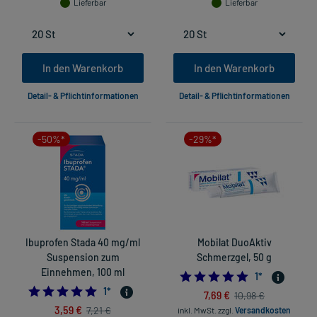
Lieferbar
Lieferbar
In den Warenkorb
In den Warenkorb
Detail- & Pflichtinformationen
Detail- & Pflichtinformationen
-50%*
-29%*
Ibuprofen Stada 40 mg/ml
Mobilat DuoAktiv
Suspension zum
Schmerzgel, 50 g
Einnehmen, 100 ml
5.0
1
*
5.0
1
*
7,69 €
10,98 €
3,59 €
7,21 €
inkl. MwSt.
zzgl.
Versandkosten