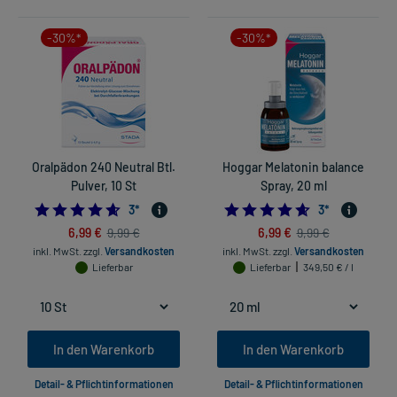
-30%*
-30%*
Oralpädon 240 Neutral Btl.
Hoggar Melatonin balance
Pulver, 10 St
Spray, 20 ml
4.666666666666667
4.666666666666
3
*
3
*
6,99 €
6,99 €
9,99 €
9,99 €
inkl. MwSt.
zzgl.
Versandkosten
inkl. MwSt.
zzgl.
Versandkosten
Lieferbar
Lieferbar
349,50 € / l
In den Warenkorb
In den Warenkorb
Detail- & Pflichtinformationen
Detail- & Pflichtinformationen