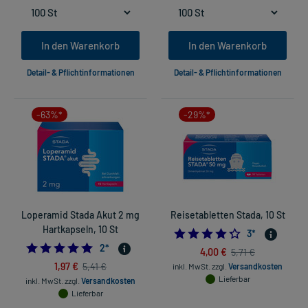
In den Warenkorb
In den Warenkorb
Detail- & Pflichtinformationen
Detail- & Pflichtinformationen
-63%*
-29%*
Loperamid Stada Akut 2 mg
Reisetabletten Stada, 10 St
Hartkapseln, 10 St
4.333333333333
3
*
5.0
2
*
4,00 €
5,71 €
1,97 €
5,41 €
inkl. MwSt.
zzgl.
Versandkosten
Lieferbar
inkl. MwSt.
zzgl.
Versandkosten
Lieferbar