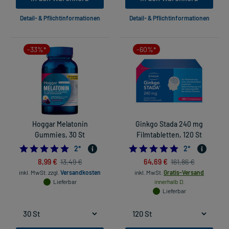
Detail- & Pflichtinformationen
Detail- & Pflichtinformationen
-33%*
-60%*
Hoggar Melatonin
Ginkgo Stada 240 mg
Gummies, 30 St
Filmtabletten, 120 St
5.0
5.0
2
*
2
*
8,99 €
64,69 €
13,49 €
161,86 €
inkl. MwSt.
zzgl.
Versandkosten
inkl. MwSt.
Gratis-Versand
Lieferbar
innerhalb D.
Lieferbar