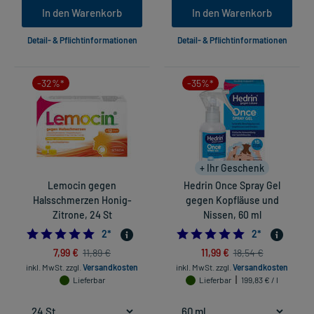
In den Warenkorb
In den Warenkorb
Detail- & Pflichtinformationen
Detail- & Pflichtinformationen
-32%*
-35%*
+ Ihr Geschenk
Lemocin gegen
Hedrin Once Spray Gel
Halsschmerzen Honig-
gegen Kopfläuse und
Zitrone, 24 St
Nissen, 60 ml
5.0
5.0
2
*
2
*
7,99 €
11,99 €
11,89 €
18,54 €
inkl. MwSt.
zzgl.
Versandkosten
inkl. MwSt.
zzgl.
Versandkosten
Lieferbar
Lieferbar
199,83 € / l