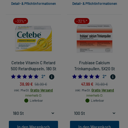
Detail- & Pflichtinformationen
Detail- & Pflichtinformationen
-33%*
-32%*
Cetebe Vitamin C Retard
Frubiase Calcium
500 Retardkapseln, 180 St
Trinkampullen, 5X20 St
5.0
5.0
2
*
2
*
38,99 €
47,99 €
58,99 €
70,69 €
inkl. MwSt.
Gratis-Versand
inkl. MwSt.
Gratis-Versand
innerhalb D.
innerhalb D.
Lieferbar
Lieferbar
In den Warenkorb
In den Warenkorb