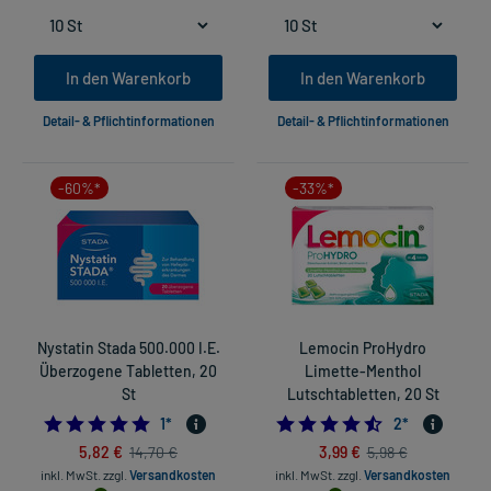
In den Warenkorb
In den Warenkorb
Detail- & Pflichtinformationen
Detail- & Pflichtinformationen
-60%*
-33%*
Nystatin Stada 500.000 I.E.
Lemocin ProHydro
Überzogene Tabletten, 20
Limette-Menthol
St
Lutschtabletten, 20 St
5.0
4.5
1
*
2
*
5,82 €
3,99 €
14,70 €
5,98 €
inkl. MwSt.
zzgl.
Versandkosten
inkl. MwSt.
zzgl.
Versandkosten