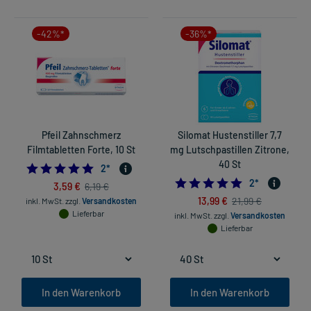
-42%*
-36%*
Pfeil Zahnschmerz
Silomat Hustenstiller 7,7
Filmtabletten Forte, 10 St
mg Lutschpastillen Zitrone,
40 St
5.0
2
*
5.0
2
*
3,59 €
6,19 €
13,99 €
21,99 €
inkl. MwSt.
zzgl.
Versandkosten
Lieferbar
inkl. MwSt.
zzgl.
Versandkosten
Lieferbar
In den Warenkorb
In den Warenkorb