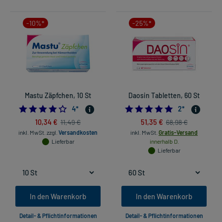
-10%*
-25%*
Mastu Zäpfchen, 10 St
Daosin Tabletten, 60 St
4.0
5.0
4
*
2
*
10,34 €
51,35 €
11,49 €
68,98 €
inkl. MwSt.
zzgl.
Versandkosten
inkl. MwSt.
Gratis-Versand
Lieferbar
innerhalb D.
Lieferbar
In den Warenkorb
In den Warenkorb
Detail- & Pflichtinformationen
Detail- & Pflichtinformationen