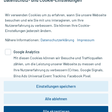
Wir verwenden Cookies um zu erfahren, wann Sie unsere Webseite
besuchen und wie Sie mit uns interagieren, um Ihre
Nutzererfahrung zu verbessern. Sie können Ihre Cookie-
Alle Preise gelten inkl. MwSt., ggf. zzgl. Versandkosten
Einstellungen jederzeit ändern.
Informationen auf dieser Website werden ausschließlich für
informative Zwecke zur Verfügung gestellt. Sie ersetzen keinesfalls
Nähere Informationen:
Datenschutzerklärung
Impressum
die Untersuchung und Behandlung durch einen Arzt. Bitte
beachten Sie, dass hierdurch weder Diagnosen gestellt noch
Google Analytics
Therapien eingeleitet werden können. | Diese Webseite benutzt
Google Analytics. Lesen Sie bitte dazu die wichtigen Hinweise in
Mit diesen Cookies können wir Besuche und Trafficquellen
unserer Datenschutzerklärung. Für den Widerruf einer Bestellung
zählen, um die Leistung unserer Webseite zu messen und
nutzen Sie das Formular:
Ihre Nutzererfahrung zu verbessern (Criteo, Google Signals,
Bing Ads Universal Event Tracking, Facebook Pixel,
Vertrag widerrufen
Youtube-Social Plugin).
Einstellungen speichern
Wir weisen darauf hin, dass die
Datenschutzbestimmungen von
Google Analytics
nicht
*Hinweise zu unseren Aktionen und Bewertungen
Alle ablehnen
zwingend den Europäischen Anforderungen gem. EU-
DSGVO genügen und ein Datentransfer in Drittstaaten bzw.
die USA nicht ausgeschlossen werden kann. Wie die
Alle akzeptieren