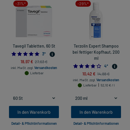
-31%*
-29%*
Tavegil Tabletten, 60 St
Terzolin Expert Shampoo
bei fettiger Kopfhaut, 200
5.0
3
*
ml
18,97 €
27,63 €
4.25
4
*
inkl. MwSt.
zzgl.
Versandkosten
Lieferbar
10,42 €
14,88 €
inkl. MwSt.
zzgl.
Versandkosten
Lieferbar
52,10 € / l
In den Warenkorb
In den Warenkorb
Detail- & Pflichtinformationen
Detail- & Pflichtinformationen