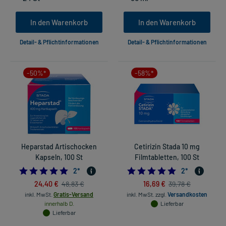
In den Warenkorb
In den Warenkorb
Detail- & Pflichtinformationen
Detail- & Pflichtinformationen
-50%*
-58%*
Heparstad Artischocken
Cetirizin Stada 10 mg
Kapseln, 100 St
Filmtabletten, 100 St
5.0
5.0
2
*
2
*
24,40 €
16,69 €
48,83 €
39,78 €
inkl. MwSt.
Gratis-Versand
inkl. MwSt.
zzgl.
Versandkosten
innerhalb D.
Lieferbar
Lieferbar