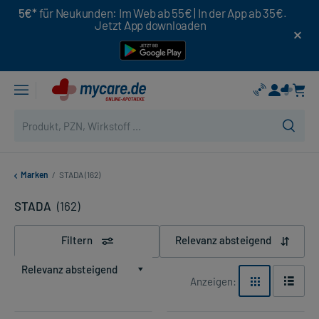
5€*
für Neukunden: Im Web ab 55€ | In der App ab 35€.
Jetzt App downloaden
Marken
/
STADA (162)
STADA
(162)
Filtern
Relevanz absteigend
Relevanz absteigend
Anzeigen: