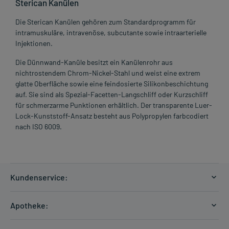
Sterican Kanülen
Die Sterican Kanülen gehören zum Standardprogramm für
intramuskuläre, intravenöse, subcutante sowie intraarterielle
Injektionen.
Die Dünnwand-Kanüle besitzt ein Kanülenrohr aus
nichtrostendem Chrom-Nickel-Stahl und weist eine extrem
glatte Oberfläche sowie eine feindosierte Silikonbeschichtung
auf. Sie sind als Spezial-Facetten-Langschliff oder Kurzschliff
für schmerzarme Punktionen erhältlich. Der transparente Luer-
Lock-Kunststoff-Ansatz besteht aus Polypropylen farbcodiert
nach ISO 6009.
Kundenservice:
Versandkosten
Apotheke:
Zahlungsarten
Ratgeber
Kontakt