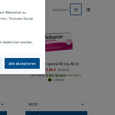
Anzeigen:
 auf Webseiten zu
irion, Youtube-Social
-14%*
t deaktiviert werden.
Alle akzeptieren
, 30 St
Tebonin spezial 80 mg, 60 St
33,96 €
39,95 €
inkl. MwSt.
Gratis-Versand
innerhalb D.
Lieferbar
.