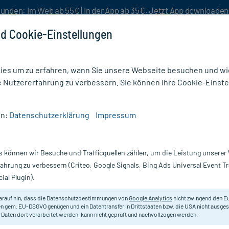
unden: Im Web ab 55€ | In der App ab 35€. Jetzt App downloade
d Cookie-Einstellungen
es um zu erfahren, wann Sie unsere Webseite besuchen und wie
e Nutzererfahrung zu verbessern. Sie können Ihre Cookie-Einste
nlösen
Rezeptur
Aktion %
en:
Datenschutzerklärung
Impressum
s können wir Besuche und Trafficquellen zählen, um die Leistung unsere
fahrung zu verbessern (Criteo, Google Signals, Bing Ads Universal Event 
ial Plugin).
ine Apotheke finden Sie verschiedene Produkte der Marke
Tebon
nin forte
welche bei
Tinitus
und nachlassender
Gedächtnis- und
arauf hin, dass die Datenschutzbestimmungen von
Google Analytics
nicht zwingend den E
n gem. EU-DSGVO genügen und ein Datentransfer in Drittstaaten bzw. die USA nicht ausg
 Daten dort verarbeitet werden, kann nicht geprüft und nachvollzogen werden.
Darreichung