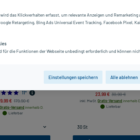
vanz absteigend
Produkte pro Seite:
24
 wird das Klickverhalten erfasst, um relevante Anzeigen und Remarketing
Google Retargeting, Bing Ads Universal Event Tracking, Facebook Pixel, Ka
-22%*
kies
d für die Funktionen der Webseite unbedingt erforderlich und können nich
Einstellungen speichern
Alle ablehnen
t 240 mg Filmtabletten, 120
Tebonin intens 120 mg Filmtabletten
St
5.0
4
*
4.818181818181818
11
*
23,99 €
30,90 €
39,99 €
179,90 €
inkl. MwSt.
Gratis-Versand
innerhalb D
Lieferbar
Gratis-Versand
innerhalb D.
Lieferbar