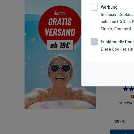
Werbung
Sortieren
Rele
In diesen Cookies
schalten (Criteo, 
Plugin, Emarsys).
-22%*
Funktionelle Coo
Diese Cookies sin
Tebonin konzen
1
inkl. MwSt.