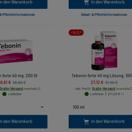
In den Warenkorb
In den Warenkorb
 & Pflichtinformationen
Detail- & Pflichtinformationen
-14%*
 forte 40 mg, 200 St
Tebonin forte 40 mg Lösung, 100
9,81 €
27,12 €
58,60 €
31,90 €
Gratis-Versand
innerhalb D.
inkl. MwSt.
Gratis-Versand
innerhalb D
Lieferbar
Lieferbar
271,20 € / l
In den Warenkorb
In den Warenkorb