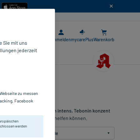
n
E-Rezept App
Anmelden
mycarePlus
Warenkorb
 Sie mit uns
llungen jederzeit
r Webseite zu messen
Tracking, Facebook
in
. Entdecken Sie
Tebonin intens, Tebonin konzent
 Konzentrationsleistung
helfen können.
uropäischen
eschlossen werden
Packungsgröße