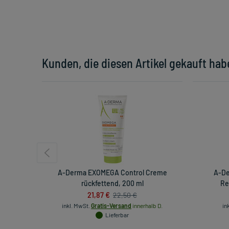
Kunden, die diesen Artikel gekauft hab
A-Derma EXOMEGA Control Creme
A-D
rückfettend, 200 ml
Re
21,87 €
22,50 €
inkl. MwSt.
Gratis-Versand
innerhalb D.
in
Lieferbar