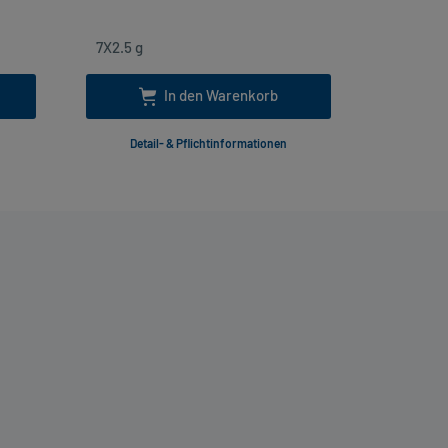
In den Warenkorb
Detail- & Pflichtinformationen
Deta