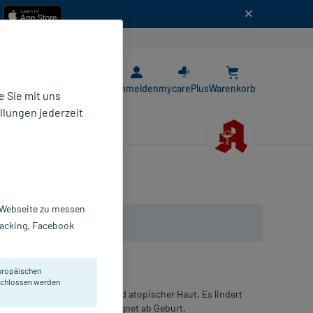
n
E-Rezept App
Anmelden
mycarePlus
Warenkorb
 Sie mit uns
llungen jederzeit
r Webseite zu messen
Tracking, Facebook
uropäischen
eschlossen werden
 empfindlicher, trockener und atopischer Haut. Es lindert
nd beruhigt Irritationen. Geeignet ab Geburt.