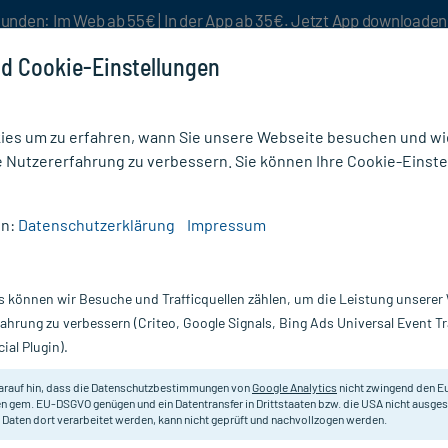
unden: Im Web ab 55€ | In der App ab 35€. Jetzt App downloade
d Cookie-Einstellungen
es um zu erfahren, wann Sie unsere Webseite besuchen und wie
e Nutzererfahrung zu verbessern. Sie können Ihre Cookie-Einste
nlösen
Rezeptur
Aktion %
en:
Datenschutzerklärung
Impressum
ge
/
A-Derma Exomega Control Duschöl
s können wir Besuche und Trafficquellen zählen, um die Leistung unsere
Nur für kurze Zeit:
Gratis-Versand* ab 19€ Mindestbestellwert!
fahrung zu verbessern (Criteo, Google Signals, Bing Ads Universal Event 
ial Plugin).
schöl, 200 ml
A-DERMA
arauf hin, dass die Datenschutzbestimmungen von
Google Analytics
nicht zwingend den E
n gem. EU-DSGVO genügen und ein Datentransfer in Drittstaaten bzw. die USA nicht ausg
 Daten dort verarbeitet werden, kann nicht geprüft und nachvollzogen werden.
Seifenfreies Duschöl zur Reinigung
Juckreiz, stärkt die Hautbarriere u