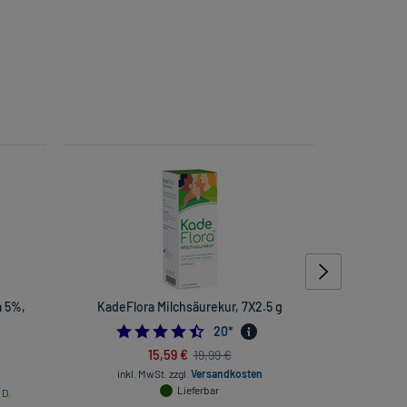
a 5%,
KadeFlora Milchsäurekur, 7X2.5 g
A-Derma Ex
4.45
20
*
24137931
15,59 €
19,99 €
inkl. Mw
inkl. MwSt.
zzgl.
Versandkosten
Lieferbar
 D.