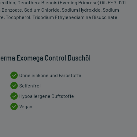
Lecithin, Oenothera Biennis (Evening Primrose) Oil, PEG-120
um Benzoate, Sodium Chloride. Sodium Hydroxide, Sodium
ate, Tocopherol, Trisodium Ethylenediamine Disuccinate.
Derma Exomega Control Duschöl
Ohne Silikone und Farbstoffe
Seifenfrei
Hypoallergene Duftstoffe
Vegan