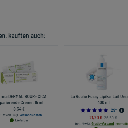
en, kauften auch:
erma DERMALIBOUR+ CICA
La Roche Posay Lipikar Lait Ure
parierende Creme, 15 ml
400 ml
8,34 €
4.8965517
29
*
kl. MwSt.
zzgl.
Versandkosten
21,20 €
26,50 €
Lieferbar
inkl. MwSt.
Gratis-Versand
innerhalb