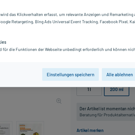
Darreichung:
Du
 wird das Klickverhalten erfasst, um relevante Anzeigen und Remarketing
Inhalt:
20
Google Retargeting, Bing Ads Universal Event Tracking, Facebook Pixel, Ka
PZN:
1
Hersteller:
P
13,52 €
kies
UVP
15,90 €
136
P
d für die Funktionen der Webseite unbedingt erforderlich und können nich
inkl. MwSt.
zzgl.
Versandkosten
Grundpreis: 67,60 € / l
Einstellungen speichern
Alle ablehnen
Packungseinheit
1 l
200 ml
Der Artikel ist momentan nicht
Beratung für Produktalternat