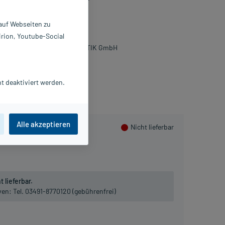
schgel
 auf Webseiten zu
0 ml
irion, Youtube-Social
8723644
IERRE FABRE DERMO KOSMETIK GmbH
lusHerzen sammeln
t deaktiviert werden.
Alle akzeptieren
Nicht lieferbar
 lieferbar.
iven:
Tel. 03491-8770120 (gebührenfrei)