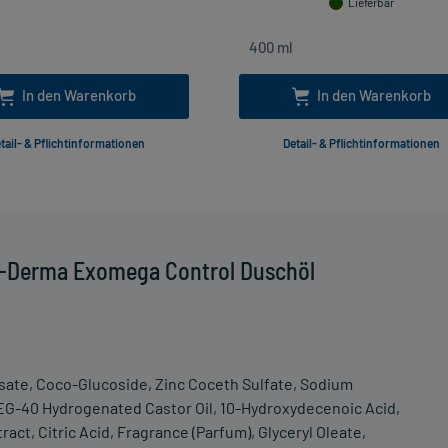
Lieferbar
In den Warenkorb
In den Warenkorb
tail- & Pflichtinformationen
Detail- & Pflichtinformationen
A-Derma Exomega Control Duschöl
ysate, Coco-Glucoside, Zinc Coceth Sulfate, Sodium
EG-40 Hydrogenated Castor Oil, 10-Hydroxydecenoic Acid,
act, Citric Acid, Fragrance (Parfum), Glyceryl Oleate,