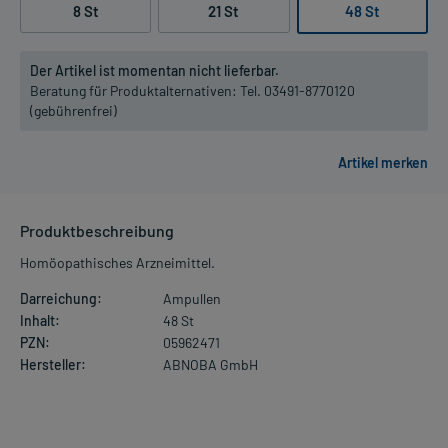
8 St
21 St
48 St
Der Artikel ist momentan nicht lieferbar.
Beratung für Produktalternativen:
Tel. 03491-8770120
(gebührenfrei)
Produktbeschreibung
Homöopathisches Arzneimittel.
Darreichung:
Ampullen
Inhalt:
48 St
PZN:
05962471
Hersteller:
ABNOBA GmbH