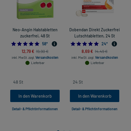
Neo-Angin Halstabletten
Dobendan Direkt Zuckerfrei
zuckerfrei, 48 St
Lutschtabletten, 24 St
4.948275862068965
4.875
58
*
24
*
12,79 €
8,69 €
19,90 €
14,49 €
inkl. MwSt.
zzgl.
Versandkosten
inkl. MwSt.
zzgl.
Versandkosten
Lieferbar
Lieferbar
In den Warenkorb
In den Warenkorb
Detail- & Pflichtinformationen
Detail- & Pflichtinformationen