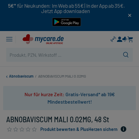
5€*
für Neukunden: Im Web ab 55€ | In der App ab 35€.
Jetzt App downloaden
Abnobaviscum
/
ABNOBAVISCUM MALI 0.02MG
Nur für kurze Zeit:
Gratis-Versand* ab 19€
Mindestbestellwert!
ABNOBAVISCUM MALI 0.02MG, 48 St
Produkt bewerten & PlusHerzen sichern