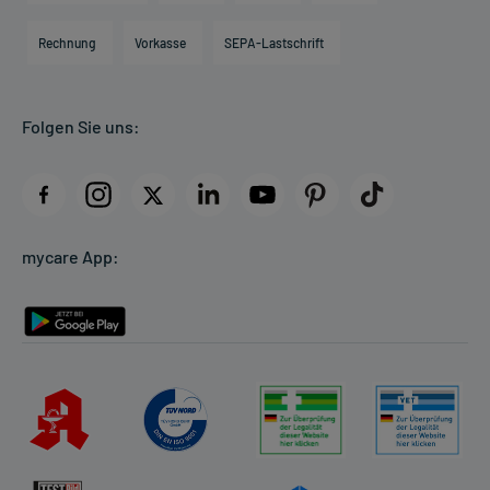
Hilfsmittelbox
Engagement
Direktabrechnung PKV
Rechnung
Vorkasse
SEPA-Lastschrift
Partner
Apotheke vor Ort
Kundenbewertungen
Folgen Sie uns:
AGB
Impressum
Datenschutz
Cookie-Einstellungen
mycare App:
Rückgabe/Widerruf
Barrierefreiheitserklärung