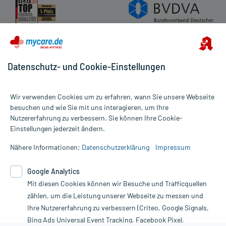
Datenschutz- und Cookie-Einstellungen
Wir verwenden Cookies um zu erfahren, wann Sie unsere Webseite
besuchen und wie Sie mit uns interagieren, um Ihre
Nutzererfahrung zu verbessern. Sie können Ihre Cookie-
Alle Preise gelten inkl. MwSt., ggf. zzgl. Versandkosten
Einstellungen jederzeit ändern.
Informationen auf dieser Website werden ausschließlich für
informative Zwecke zur Verfügung gestellt. Sie ersetzen keinesfalls
Nähere Informationen:
Datenschutzerklärung
Impressum
die Untersuchung und Behandlung durch einen Arzt. Bitte
beachten Sie, dass hierdurch weder Diagnosen gestellt noch
Google Analytics
Therapien eingeleitet werden können. | Diese Webseite benutzt
Mit diesen Cookies können wir Besuche und Trafficquellen
Google Analytics. Lesen Sie bitte dazu die wichtigen Hinweise in
unserer Datenschutzerklärung. Für den Widerruf einer Bestellung
zählen, um die Leistung unserer Webseite zu messen und
nutzen Sie das Formular:
Ihre Nutzererfahrung zu verbessern (Criteo, Google Signals,
Bing Ads Universal Event Tracking, Facebook Pixel,