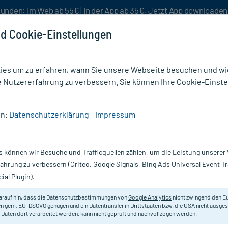
unden: Im Web ab 55€ | In der App ab 35€. Jetzt App downloade
d Cookie-Einstellungen
es um zu erfahren, wann Sie unsere Webseite besuchen und wie
e Nutzererfahrung zu verbessern. Sie können Ihre Cookie-Einste
nlösen
Rezeptur
Aktion %
en:
Datenschutzerklärung
Impressum
lösungen
/
Accu Chek Aviva Kontrolllösung
s können wir Besuche und Trafficquellen zählen, um die Leistung unsere
Nur für kurze Zeit:
Gratis-Versand* ab 19€ Mindestbestellwert!
fahrung zu verbessern (Criteo, Google Signals, Bing Ads Universal Event 
ial Plugin).
ng, 1X2.5 ml
Accu Chek
arauf hin, dass die Datenschutzbestimmungen von
Google Analytics
nicht zwingend den E
n gem. EU-DSGVO genügen und ein Datentransfer in Drittstaaten bzw. die USA nicht ausg
 Daten dort verarbeitet werden, kann nicht geprüft und nachvollzogen werden.
Zur Selbstanwendung geeignet.