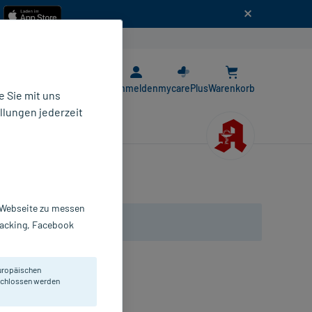
n
E-Rezept App
Anmelden
mycarePlus
Warenkorb
 Sie mit uns
llungen jederzeit
r Webseite zu messen
Tracking, Facebook
uropäischen
eschlossen werden