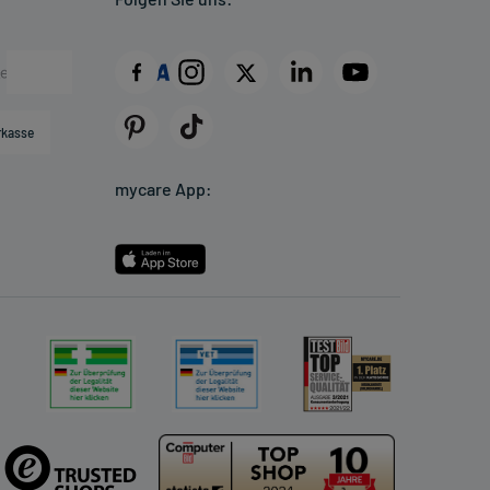
rkasse
mycare App: