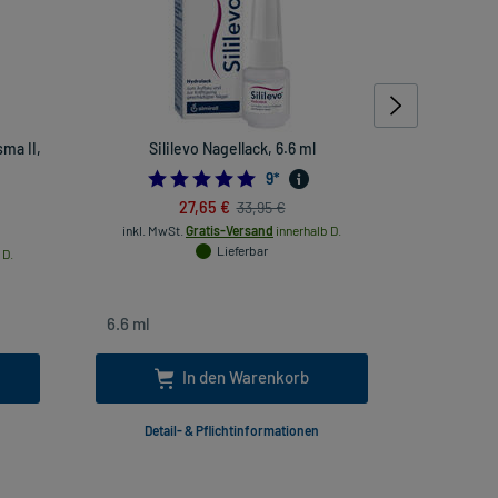
ma II,
Sililevo Nagellack, 6.6 ml
IberoB
5.0
9
*
769230769
27,65 €
33,95 €
inkl. MwSt.
Gratis-Versand
innerhalb D.
inkl. Mw
Lieferbar
 D.
In den Warenkorb
Detail- & Pflichtinformationen
Deta