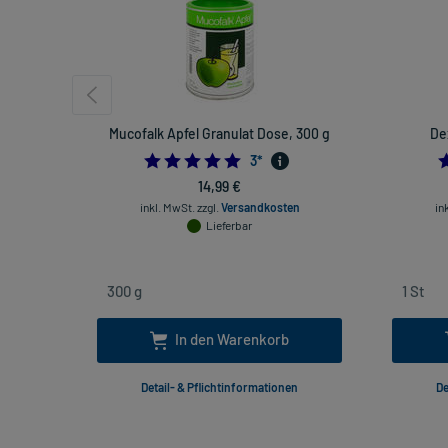
Mucofalk Apfel Granulat Dose, 300 g
Dex
5.0
3
*
14,99 €
inkl. MwSt.
zzgl.
Versandkosten
in
Lieferbar
In den Warenkorb
Detail- & Pflichtinformationen
De