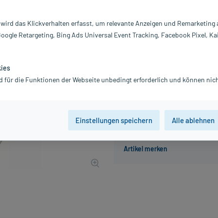
Darreichung:
L
Inhalt:
1X
 wird das Klickverhalten erfasst, um relevante Anzeigen und Remarketing
PZN:
0
Google Retargeting, Bing Ads Universal Event Tracking, Facebook Pixel, Ka
Hersteller:
Ro
5,59 €
UVP
6,06 €
56
Plus
kies
inkl. MwSt.
zzgl.
Versandkosten
d für die Funktionen der Webseite unbedingt erforderlich und können nich
Einstellungen speichern
Alle ablehnen