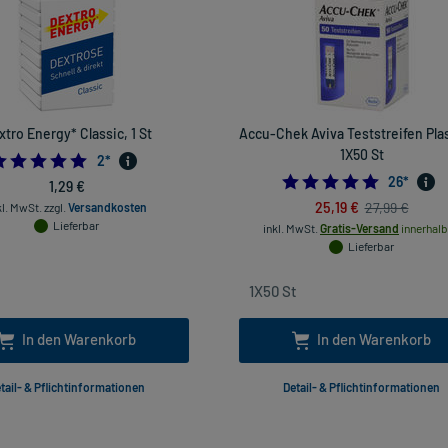
tro Energy* Classic, 1 St
Accu-Chek Aviva Teststreifen Plas
1X50 St
5.0
2
*
4.769230
26
*
1,29 €
25,19 €
27,99 €
kl. MwSt.
zzgl.
Versandkosten
Lieferbar
inkl. MwSt.
Gratis-Versand
innerhalb
Lieferbar
In den Warenkorb
In den Warenkorb
tail- & Pflichtinformationen
Detail- & Pflichtinformationen