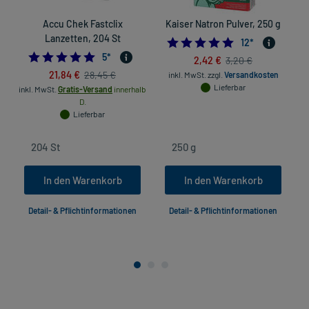
Accu Chek Fastclix
Kaiser Natron Pulver, 250 g
Lanzetten, 204 St
4.9166666666666
12
*
4.8
5
*
2,42 €
3,20 €
21,84 €
28,45 €
inkl. MwSt.
zzgl.
Versandkosten
Lieferbar
inkl. MwSt.
Gratis-Versand
innerhalb
D.
Lieferbar
In den Warenkorb
In den Warenkorb
Detail- & Pflichtinformationen
Detail- & Pflichtinformationen