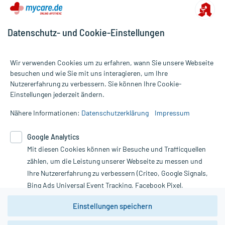
Datenschutz- und Cookie-Einstellungen
Wir verwenden Cookies um zu erfahren, wann Sie unsere Webseite
besuchen und wie Sie mit uns interagieren, um Ihre
Nutzererfahrung zu verbessern. Sie können Ihre Cookie-
Alle Preise gelten inkl. MwSt., ggf. zzgl. Versandkosten
Einstellungen jederzeit ändern.
Informationen auf dieser Website werden ausschließlich für
informative Zwecke zur Verfügung gestellt. Sie ersetzen keinesfalls
Nähere Informationen:
Datenschutzerklärung
Impressum
die Untersuchung und Behandlung durch einen Arzt. Bitte
beachten Sie, dass hierdurch weder Diagnosen gestellt noch
Google Analytics
Therapien eingeleitet werden können. | Diese Webseite benutzt
Mit diesen Cookies können wir Besuche und Trafficquellen
Google Analytics. Lesen Sie bitte dazu die wichtigen Hinweise in
unserer Datenschutzerklärung. Für den Widerruf einer Bestellung
zählen, um die Leistung unserer Webseite zu messen und
nutzen Sie das Formular:
Ihre Nutzererfahrung zu verbessern (Criteo, Google Signals,
Bing Ads Universal Event Tracking, Facebook Pixel,
Vertrag widerrufen
Youtube-Social Plugin).
Einstellungen speichern
Wir weisen darauf hin, dass die