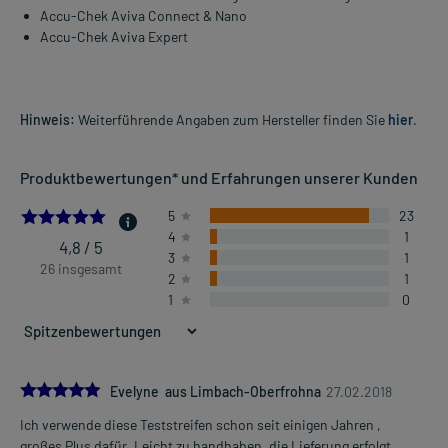
Accu-Chek Aviva Connect & Nano
Accu-Chek Aviva Expert
Hinweis:
Weiterführende Angaben zum Hersteller finden Sie
hier
.
Produktbewertungen* und Erfahrungen unserer Kunden
4.769230769230769
5
23
4
1
4,8 / 5
3
1
26 insgesamt
2
1
1
0
5.0
Evelyne aus Limbach-Oberfrohna
27.02.2018
Ich verwende diese Teststreifen schon seit einigen Jahren ,
großes Plus dafür. Leicht zu handhaben, die Lieferung erfolgt