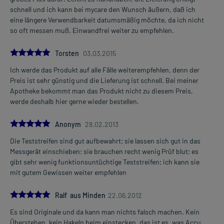
schnell und ich kann bei mycare den Wunsch äußern, daß ich
eine längere Verwendbarkeit datumsmäßig möchte, da ich nicht
so oft messen muß. Einwandfrei weiter zu empfehlen.
5.0
Torsten
03.03.2015
Ich werde das Produkt auf alle Fälle weiterempfehlen, denn der
Preis ist sehr günstig und die Lieferung ist schnell. Bei meiner
Apotheke bekommt man das Produkt nicht zu diesem Preis,
werde deshalb hier gerne wieder bestellen.
5.0
Anonym
28.02.2013
Die Teststreifen sind gut aufbewahrt; sie lassen sich gut in das
Messgerät einschieben; sie brauchen recht wenig Prüf blut; es
gibt sehr wenig funktionsuntüchtige Teststreifen; ich kann sie
mit gutem Gewissen weiter empfehlen
5.0
Ralf aus Minden
22.06.2012
Es sind Originale und da kann man nichts falsch machen. Kein
Überstehen, kein Hakeln beim einstecken, das ist es, was Accu