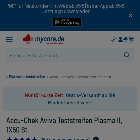
5€*
für Neukunden: Im Web ab 55€ | In der App ab 35€.
Jetzt App downloaden
Blutzuckerteststreifen
/
Accu-Chek Aviva Teststreifen Plasma II
Nur für kurze Zeit:
Gratis-Versand* ab 19€
Mindestbestellwert!
Accu-Chek Aviva Teststreifen Plasma II,
1X50 St
4.769230769230769
26 Kundenbewertungen*