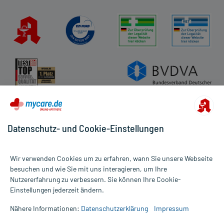
Kundenbewertungen
AGB
Impressum
Datenschutz
Cookie-Einstellungen
Rückgabe/Widerruf
Barrierefreiheitserklärung
Datenschutz- und Cookie-Einstellungen
Wir verwenden Cookies um zu erfahren, wann Sie unsere Webseite
besuchen und wie Sie mit uns interagieren, um Ihre
Nutzererfahrung zu verbessern. Sie können Ihre Cookie-
Alle Preise gelten inkl. MwSt., ggf. zzgl. Versandkosten
Einstellungen jederzeit ändern.
Informationen auf dieser Website werden ausschließlich für
informative Zwecke zur Verfügung gestellt. Sie ersetzen keinesfalls
Nähere Informationen:
Datenschutzerklärung
Impressum
die Untersuchung und Behandlung durch einen Arzt. Bitte
beachten Sie, dass hierdurch weder Diagnosen gestellt noch