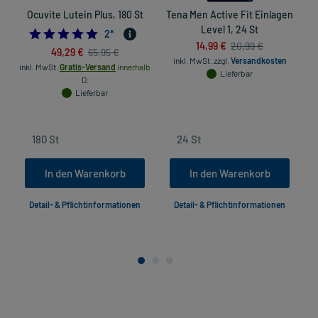
Ocuvite Lutein Plus, 180 St
Tena Men Active Fit Einlagen
Level 1, 24 St
5.0
2
*
14,99 €
20,99 €
49,29 €
65,95 €
inkl. MwSt.
zzgl.
Versandkosten
inkl. MwSt.
Gratis-Versand
innerhalb
Lieferbar
D.
in
Lieferbar
In den Warenkorb
In den Warenkorb
Detail- & Pflichtinformationen
Detail- & Pflichtinformationen