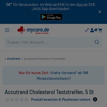
5€*
für Neukunden: Im Web ab 55€ | In der App ab 35€.
Jetzt App downloaden
Accutrend
/
Accutrend Cholesterol Teststreifen
Nur für kurze Zeit:
Gratis-Versand* ab 19€
Mindestbestellwert!
Accutrend Cholesterol Teststreifen, 5 St
Produkt bewerten & PlusHerzen sichern