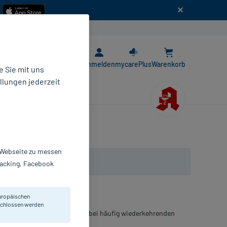
n
E-Rezept App
Anmelden
mycarePlus
Warenkorb
 Sie mit uns
llungen jederzeit
r Webseite zu messen
Tracking, Facebook
uropäischen
eschlossen werden
von Schmerzen und Juckreiz bei häufig wiederkehrenden
ldung im Lippenbereich.