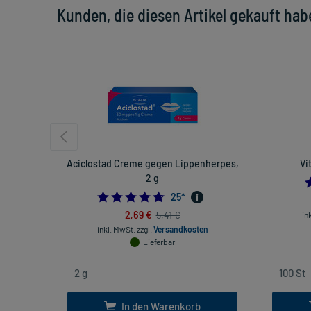
Kunden, die diesen Artikel gekauft hab
Aciclostad Creme gegen Lippenherpes,
Vi
2 g
4.68
25
*
2,69 €
5,41 €
in
inkl. MwSt.
zzgl.
Versandkosten
Lieferbar
In den Warenkorb