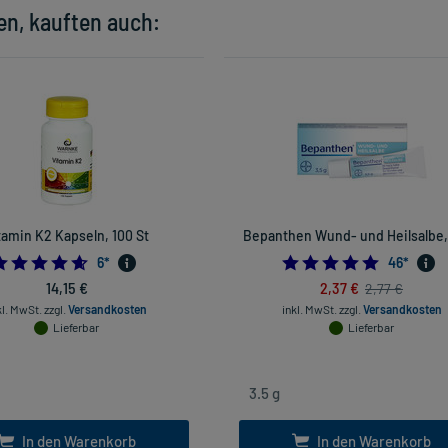
en, kauften auch:
tamin K2 Kapseln, 100 St
Bepanthen Wund- und Heilsalbe, 
4.666666666666667
5.0
6
*
46
*
14,15 €
2,37 €
2,77 €
kl. MwSt.
zzgl.
Versandkosten
inkl. MwSt.
zzgl.
Versandkosten
Lieferbar
Lieferbar
In den Warenkorb
In den Warenkorb