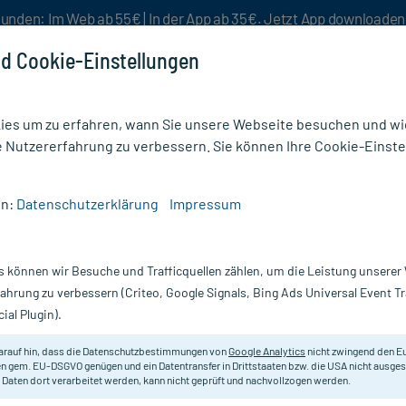
unden: Im Web ab 55€ | In der App ab 35€. Jetzt App downloade
d Cookie-Einstellungen
es um zu erfahren, wann Sie unsere Webseite besuchen und wie
e Nutzererfahrung zu verbessern. Sie können Ihre Cookie-Einste
nlösen
Rezeptur
Aktion %
en:
Datenschutzerklärung
Impressum
es
/
Aciclovir akut Creme - 1 A Pharma
s können wir Besuche und Trafficquellen zählen, um die Leistung unsere
Nur für kurze Zeit:
Gratis-Versand* ab 19€ Mindestbestellwert!
fahrung zu verbessern (Criteo, Google Signals, Bing Ads Universal Event 
ial Plugin).
arma, 2 g
1 A Pharma
arauf hin, dass die Datenschutzbestimmungen von
Google Analytics
nicht zwingend den E
n gem. EU-DSGVO genügen und ein Datentransfer in Drittstaaten bzw. die USA nicht ausg
 Daten dort verarbeitet werden, kann nicht geprüft und nachvollzogen werden.
Creme zur lindernden Behandlung 
Herpesinfektionen mit Bläschenbi