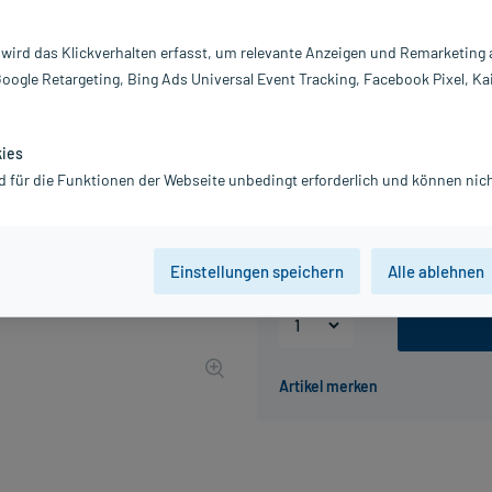
Darreichung:
C
 wird das Klickverhalten erfasst, um relevante Anzeigen und Remarketing
Inhalt:
2 
Google Retargeting, Bing Ads Universal Event Tracking, Facebook Pixel, Ka
PZN:
0
Hersteller:
1
Information:
kies
2,95 €
d für die Funktionen der Webseite unbedingt erforderlich und können nich
UVP
5,09 €
30
Plus
inkl. MwSt.
zzgl.
Versandkosten
Einstellungen speichern
Alle ablehnen