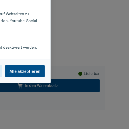
reme
 auf Webseiten zu
g
irion, Youtube-Social
1664245
 A Pharma GmbH
Beipackzettel als PDF
t deaktiviert werden.
Herzen sammeln
Alle akzeptieren
Lieferbar
In den Warenkorb