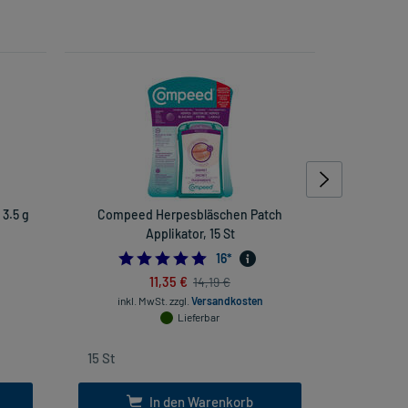
3.5 g
Compeed Herpesbläschen Patch
Ibu 400 ak
Applikator, 15 St
4.6875
16
*
11,35 €
14,19 €
inkl. MwSt.
zzgl.
Versandkosten
inkl
Lieferbar
In den Warenkorb