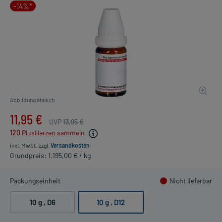
-14%*
Abbildung ähnlich
11,95 €
UVP
13,95 €
120
PlusHerzen sammeln
inkl. MwSt.
zzgl.
Versandkosten
Grundpreis: 1.195,00 € / kg
Packungseinheit
Nicht lieferbar
10 g
, D6
10 g
, D12