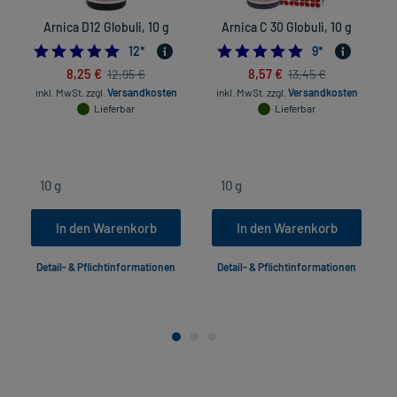
Arnica D12 Globuli, 10 g
Arnica C 30 Globuli, 10 g
5.0
4.8888888888888
12
*
9
*
8,25 €
8,57 €
12,95 €
13,45 €
inkl. MwSt.
zzgl.
Versandkosten
inkl. MwSt.
zzgl.
Versandkosten
Lieferbar
Lieferbar
In den Warenkorb
In den Warenkorb
Detail- & Pflichtinformationen
Detail- & Pflichtinformationen