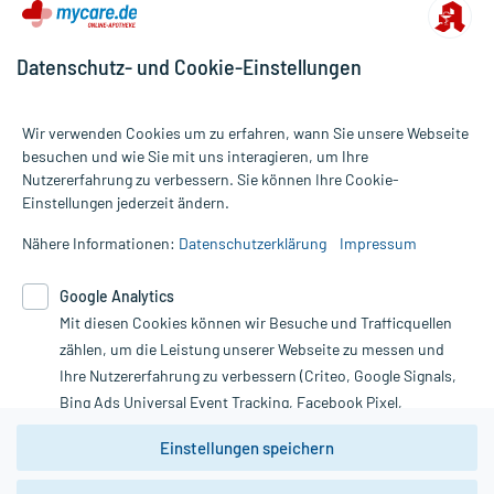
Datenschutz- und Cookie-Einstellungen
Wir verwenden Cookies um zu erfahren, wann Sie unsere Webseite
besuchen und wie Sie mit uns interagieren, um Ihre
Nutzererfahrung zu verbessern. Sie können Ihre Cookie-
Alle Preise gelten inkl. MwSt., ggf. zzgl. Versandkosten
Einstellungen jederzeit ändern.
Informationen auf dieser Website werden ausschließlich für
informative Zwecke zur Verfügung gestellt. Sie ersetzen keinesfalls
Nähere Informationen:
Datenschutzerklärung
Impressum
die Untersuchung und Behandlung durch einen Arzt. Bitte
beachten Sie, dass hierdurch weder Diagnosen gestellt noch
Google Analytics
Therapien eingeleitet werden können. | Diese Webseite benutzt
Mit diesen Cookies können wir Besuche und Trafficquellen
Google Analytics. Lesen Sie bitte dazu die wichtigen Hinweise in
unserer Datenschutzerklärung. Für den Widerruf einer Bestellung
zählen, um die Leistung unserer Webseite zu messen und
nutzen Sie das Formular:
Ihre Nutzererfahrung zu verbessern (Criteo, Google Signals,
Bing Ads Universal Event Tracking, Facebook Pixel,
Vertrag widerrufen
Youtube-Social Plugin).
Einstellungen speichern
Wir weisen darauf hin, dass die
Datenschutzbestimmungen von
Google Analytics
nicht