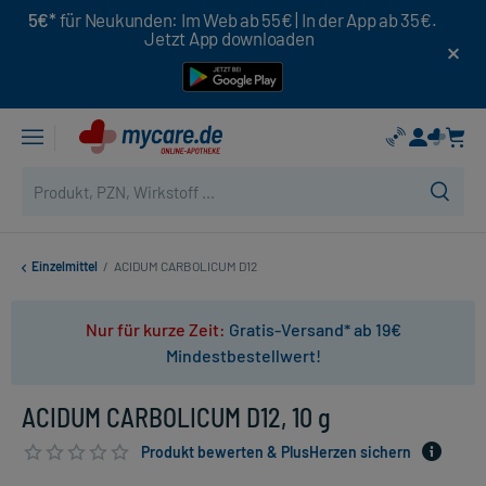
5€*
für Neukunden: Im Web ab 55€ | In der App ab 35€.
Jetzt App downloaden
Einzelmittel
/
ACIDUM CARBOLICUM D12
Nur für kurze Zeit:
Gratis-Versand* ab 19€
Mindestbestellwert!
ACIDUM CARBOLICUM D12, 10 g
Produkt bewerten & PlusHerzen sichern