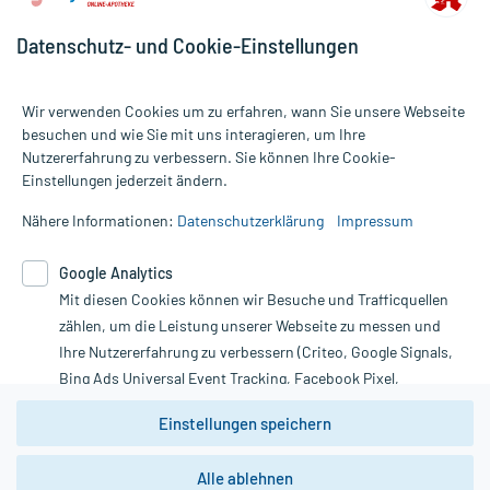
Datenschutz- und Cookie-Einstellungen
Wir verwenden Cookies um zu erfahren, wann Sie unsere Webseite
besuchen und wie Sie mit uns interagieren, um Ihre
Nutzererfahrung zu verbessern. Sie können Ihre Cookie-
Alle Preise gelten inkl. MwSt., ggf. zzgl. Versandkosten
Einstellungen jederzeit ändern.
Informationen auf dieser Website werden ausschließlich für
informative Zwecke zur Verfügung gestellt. Sie ersetzen keinesfalls
Nähere Informationen:
Datenschutzerklärung
Impressum
die Untersuchung und Behandlung durch einen Arzt. Bitte
beachten Sie, dass hierdurch weder Diagnosen gestellt noch
Google Analytics
Therapien eingeleitet werden können. | Diese Webseite benutzt
Mit diesen Cookies können wir Besuche und Trafficquellen
Google Analytics. Lesen Sie bitte dazu die wichtigen Hinweise in
unserer Datenschutzerklärung. Für den Widerruf einer Bestellung
zählen, um die Leistung unserer Webseite zu messen und
nutzen Sie das Formular:
Ihre Nutzererfahrung zu verbessern (Criteo, Google Signals,
Bing Ads Universal Event Tracking, Facebook Pixel,
Vertrag widerrufen
Youtube-Social Plugin).
Einstellungen speichern
Wir weisen darauf hin, dass die
Datenschutzbestimmungen von
Google Analytics
nicht
Alle ablehnen
*Hinweise zu unseren Aktionen und Bewertungen
zwingend den Europäischen Anforderungen gem. EU-