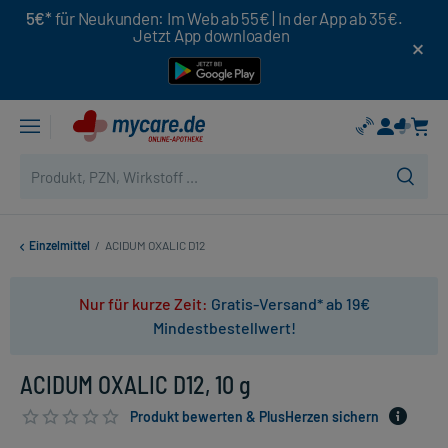
5€*
für Neukunden: Im Web ab 55€ | In der App ab 35€.
Jetzt App downloaden
Einzelmittel
/
ACIDUM OXALIC D12
Nur für kurze Zeit:
Gratis-Versand* ab 19€
Mindestbestellwert!
ACIDUM OXALIC D12, 10 g
Produkt bewerten & PlusHerzen sichern