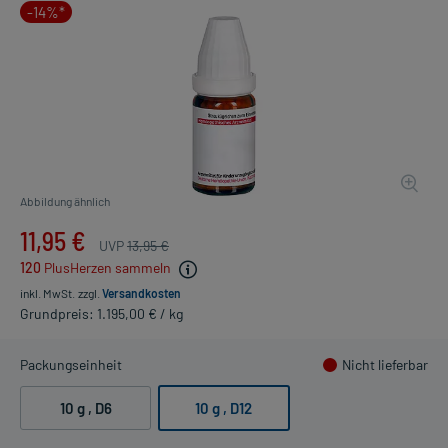
-14%*
Abbildung ähnlich
11,95 €
UVP
13,95 €
120
PlusHerzen sammeln
inkl. MwSt.
zzgl.
Versandkosten
Grundpreis: 1.195,00 € / kg
Packungseinheit
Nicht lieferbar
10 g
, D6
10 g
, D12