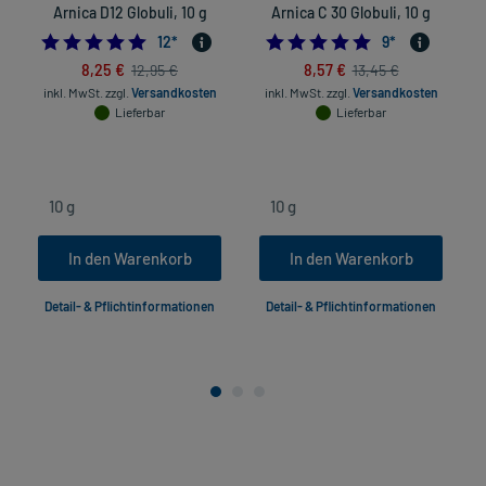
Arnica D12 Globuli, 10 g
Arnica C 30 Globuli, 10 g
5.0
4.8888888888888
12
*
9
*
8,25 €
8,57 €
12,95 €
13,45 €
inkl. MwSt.
zzgl.
Versandkosten
inkl. MwSt.
zzgl.
Versandkosten
Lieferbar
Lieferbar
In den Warenkorb
In den Warenkorb
Detail- & Pflichtinformationen
Detail- & Pflichtinformationen