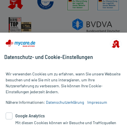
Impressum
Datenschutz
Cookie-Einstellungen
Rückgabe/Widerruf
Barrierefreiheitserklärung
Datenschutz- und Cookie-Einstellungen
Wir verwenden Cookies um zu erfahren, wann Sie unsere Webseite
besuchen und wie Sie mit uns interagieren, um Ihre
Nutzererfahrung zu verbessern. Sie können Ihre Cookie-
Alle Preise gelten inkl. MwSt., ggf. zzgl. Versandkosten
Einstellungen jederzeit ändern.
Informationen auf dieser Website werden ausschließlich für
informative Zwecke zur Verfügung gestellt. Sie ersetzen keinesfalls
Nähere Informationen:
Datenschutzerklärung
Impressum
die Untersuchung und Behandlung durch einen Arzt. Bitte
beachten Sie, dass hierdurch weder Diagnosen gestellt noch
Google Analytics
Therapien eingeleitet werden können. | Diese Webseite benutzt
Google Analytics. Lesen Sie bitte dazu die wichtigen Hinweise in
Mit diesen Cookies können wir Besuche und Trafficquellen