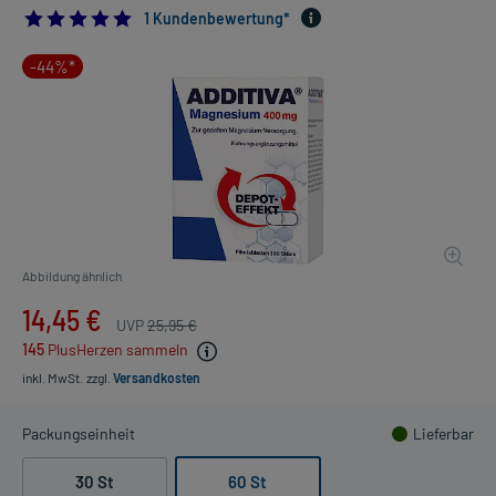
5.0
1 Kundenbewertung*
-44%*
Abbildung ähnlich
14,45 €
UVP
25,95 €
145
PlusHerzen sammeln
inkl. MwSt.
zzgl.
Versandkosten
Packungseinheit
Lieferbar
30 St
60 St