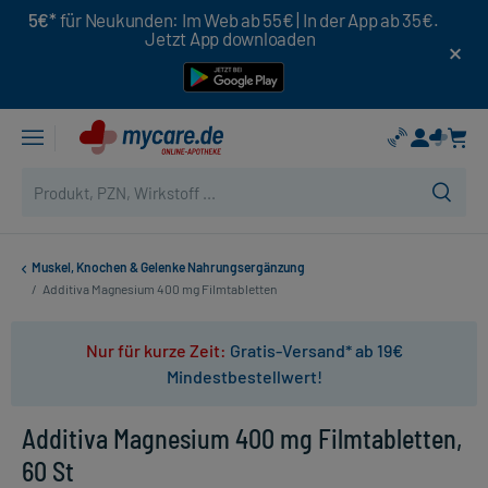
5€*
für Neukunden: Im Web ab 55€ | In der App ab 35€.
Jetzt App downloaden
Muskel, Knochen & Gelenke Nahrungsergänzung
/
Additiva Magnesium 400 mg Filmtabletten
Nur für kurze Zeit:
Gratis-Versand* ab 19€
Mindestbestellwert!
Additiva Magnesium 400 mg Filmtabletten,
60 St