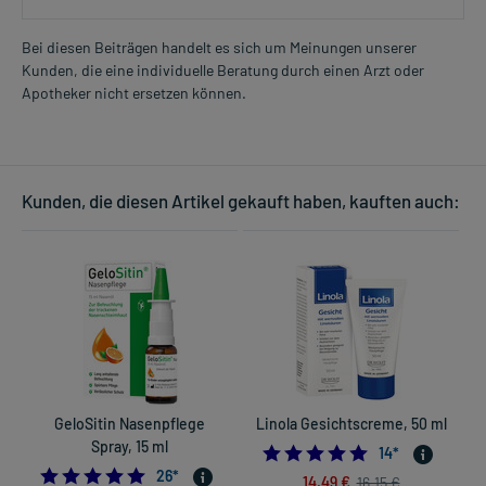
Bei diesen Beiträgen handelt es sich um Meinungen unserer
Kunden, die eine individuelle Beratung durch einen Arzt oder
Apotheker nicht ersetzen können.
Kunden, die diesen Artikel gekauft haben, kauften auch:
GeloSitin Nasenpflege
Linola Gesichtscreme, 50 ml
Spray, 15 ml
4.7142857142857
14
*
4.846153846153846
26
*
14,49 €
16,15 €