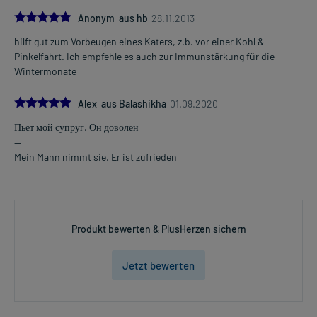
5.0
Anonym aus hb
28.11.2013
hilft gut zum Vorbeugen eines Katers, z.b. vor einer Kohl &
Pinkelfahrt. Ich empfehle es auch zur Immunstärkung für die
Wintermonate
5.0
Alex aus Balashikha
01.09.2020
Пьет мой супруг. Он доволен
--
Mein Mann nimmt sie. Er ist zufrieden
Produkt bewerten & PlusHerzen sichern
Jetzt bewerten