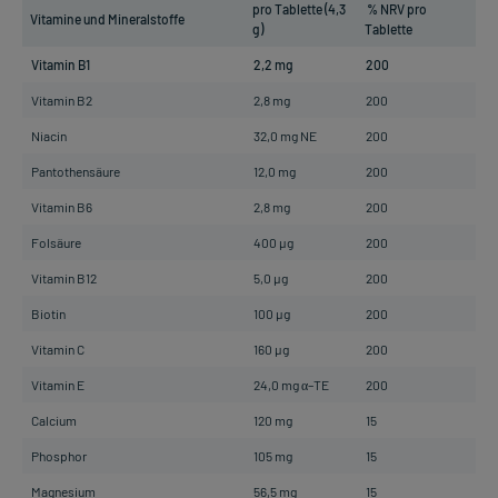
pro Tablette (4,3
% NRV pro
Vitamine und Mineralstoffe
g)
Tablette
Vitamin B1
2,2 mg
200
Vitamin B2
2,8 mg
200
Niacin
32,0 mg NE
200
Pantothensäure
12,0 mg
200
Vitamin B6
2,8 mg
200
Folsäure
400 µg
200
Vitamin B12
5,0 µg
200
Biotin
100 µg
200
Vitamin C
160 µg
200
Vitamin E
24,0 mg α–TE
200
Calcium
120 mg
15
Phosphor
105 mg
15
Magnesium
56,5 mg
15