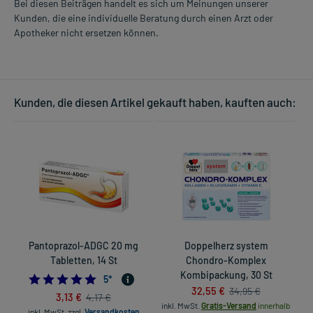
Bei diesen Beiträgen handelt es sich um Meinungen unserer
Kunden, die eine individuelle Beratung durch einen Arzt oder
Apotheker nicht ersetzen können.
Kunden, die diesen Artikel gekauft haben, kauften auch:
Pantoprazol-ADGC 20 mg
Doppelherz system
G
Tabletten, 14 St
Chondro-Komplex
Kombipackung, 30 St
4.8
5
*
32,55 €
34,95 €
3,13 €
4,17 €
inkl. MwSt.
Gratis-Versand
innerhalb
inkl. MwSt.
zzgl.
Versandkosten