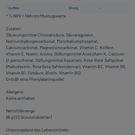
Koffein
50 mg
–
* % NRV = Nährstoffbezugswerte
Zutaten:
Säuerungsmittel Citronensäure, Säureregulator,
Natriumhydrogencarbonat, Monokaliumphosphat,
Calciumcarbonat, Magnesiumcarbonat, Vitamin C, Koffein,
Vitamin E, Niacin, Aroma, Süßungsmittel Acesulfam-K, Calcium-
D-pantothenat, Süßungsmittel Aspartam, Rote-Bete-Saftpulver
(Maltodextrin, Rote Bete Saftkonzentrat), Vitamin B2, Vitamin B6,
Vitamin B1, Folsäure, Biotin, Vitamin B12.
Enthält eine Phenylalaninquelle!
Allergene:
Keine enthalten
Nettofüllmenge:
86 g (20 Brausetabletten)
Ursprungsland des Lebensmittels: