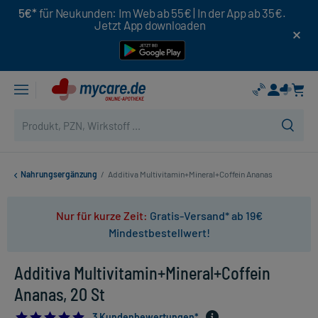
5€*
für Neukunden: Im Web ab 55€ | In der App ab 35€.
Jetzt App downloaden
Nahrungsergänzung
/
Additiva Multivitamin+Mineral+Coffein Ananas
Nur für kurze Zeit:
Gratis-Versand* ab 19€
Mindestbestellwert!
Additiva Multivitamin+Mineral+Coffein
Ananas, 20 St
5.0
3 Kundenbewertungen*