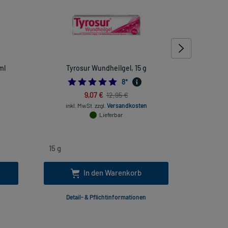
ml
Tyrosur Wundheilgel, 15 g
Verti
5.0
8
*
9,07 €
12,95 €
inkl. MwSt.
zzgl.
Versandkosten
inkl
Lieferbar
In den Warenkorb
Detail- & Pflichtinformationen
Deta