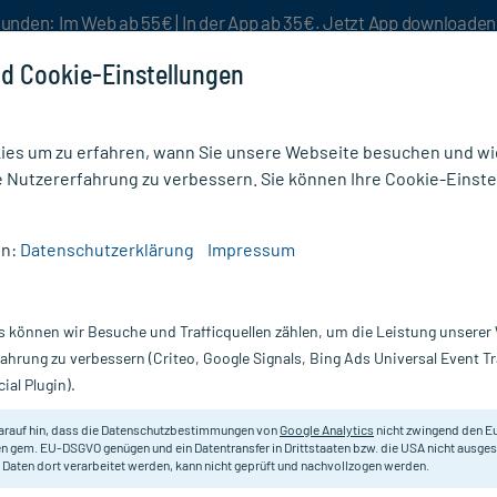
unden: Im Web ab 55€ | In der App ab 35€. Jetzt App downloade
d Cookie-Einstellungen
es um zu erfahren, wann Sie unsere Webseite besuchen und wie
e Nutzererfahrung zu verbessern. Sie können Ihre Cookie-Einste
nlösen
Rezeptur
Aktion %
en:
Datenschutzerklärung
Impressum
in Orange
s können wir Besuche und Trafficquellen zählen, um die Leistung unsere
Nur für kurze Zeit:
Gratis-Versand* ab 19€ Mindestbestellwert!
fahrung zu verbessern (Criteo, Google Signals, Bing Ads Universal Event 
ial Plugin).
 20 St
Additiva
arauf hin, dass die Datenschutzbestimmungen von
Google Analytics
nicht zwingend den E
n gem. EU-DSGVO genügen und ein Datentransfer in Drittstaaten bzw. die USA nicht ausg
 Daten dort verarbeitet werden, kann nicht geprüft und nachvollzogen werden.
Brausetablette mit Vitaminen und