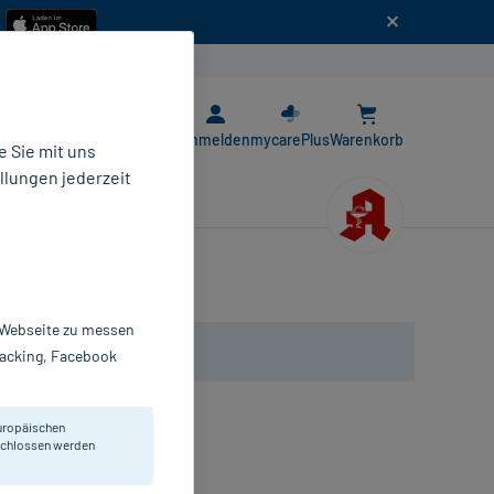
n
E-Rezept App
Anmelden
mycarePlus
Warenkorb
 Sie mit uns
llungen jederzeit
r Webseite zu messen
Tracking, Facebook
uropäischen
eschlossen werden
 Süßungsmitteln.