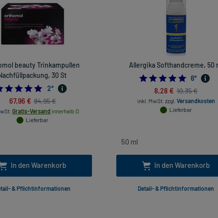
omol beauty Trinkampullen
Allergika Softhandcreme, 50 
Nachfüllpackung, 30 St
5.0
6
*
5.0
2
*
8,28 €
10,35 €
67,96 €
84,95 €
inkl. MwSt.
zzgl.
Versandkosten
Lieferbar
MwSt.
Gratis-Versand
innerhalb D.
Lieferbar
In den Warenkorb
In den Warenkorb
tail- & Pflichtinformationen
Detail- & Pflichtinformationen