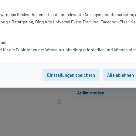
Darreichung:
Br
Inhalt:
20
 wird das Klickverhalten erfasst, um relevante Anzeigen und Remarketing
PZN:
10
Google Retargeting, Bing Ads Universal Event Tracking, Facebook Pixel, Ka
Hersteller:
Dr
3,96 €
UVP
4,95 €
40
Plus
kies
inkl. MwSt.
zzgl.
Versandkosten
d für die Funktionen der Webseite unbedingt erforderlich und können nich
Einstellungen speichern
Alle ablehnen