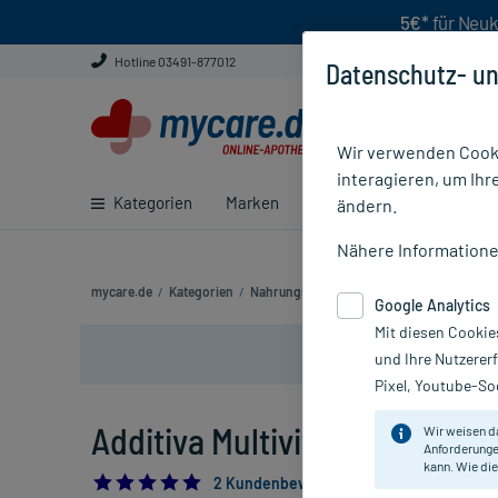
5€*
für Neuk
Hotline 03491-877012
Datenschutz- un
Wir verwenden Cooki
interagieren, um Ihr
Kategorien
Marken
Ratgeber
E-Rezept ei
ändern.
Nähere Information
mycare.de
/
Kategorien
/
Nahrungsergänzung
/
Additiva Multivitam
Google Analytics
Mit diesen Cookie
und Ihre Nutzerer
Pixel, Youtube-Soc
Additiva Multivitamin Orange,
Wir weisen d
Anforderunge
kann. Wie die
5.0
2 Kundenbewertungen*