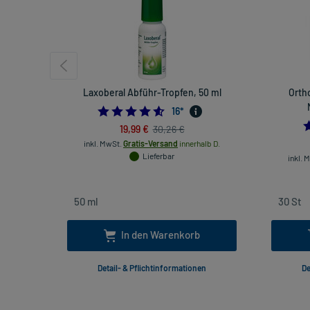
Laxoberal Abführ-Tropfen, 50 ml
Orth
4.5625
16
*
19,99 €
30,26 €
inkl. MwSt.
Gratis-Versand
innerhalb D.
Lieferbar
inkl. 
In den Warenkorb
Detail- & Pflichtinformationen
De