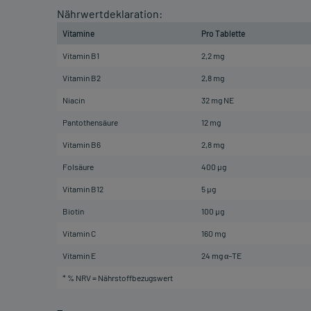
Nährwertdeklaration:
Vitamine
Pro Tablette
Vitamin B1
2,2 mg
Vitamin B2
2,8 mg
Niacin
32 mg NE
Pantothensäure
12 mg
Vitamin B6
2,8 mg
Folsäure
400 µg
Vitamin B12
5 µg
Biotin
100 µg
Vitamin C
160 mg
Vitamin E
24 mg α–TE
* % NRV = Nährstoffbezugswert