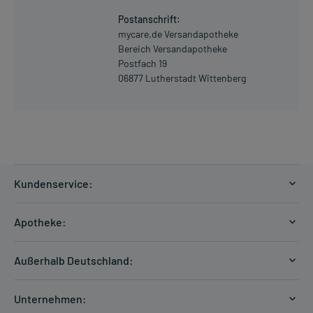
Postanschrift:
mycare.de Versandapotheke
Bereich Versandapotheke
Postfach 19
06877 Lutherstadt Wittenberg
Kundenservice:
Versandkosten
Apotheke:
Zahlungsarten
Ratgeber
Kontakt
Außerhalb Deutschland:
E-Rezept
FAQ
Versandkosten Schweiz
Papierrezept einlösen
Hilfe
Unternehmen:
Formular anfordern