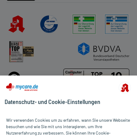
Datenschutz- und Cookie-Einstellungen
Für die Produkte der Kategorie Lifting & Filler wurde 1 Bewertung
Wir verwenden Cookies um zu erfahren, wann Sie unsere Webseite
mit 5 von 5 Sternen abgegeben.
besuchen und wie Sie mit uns interagieren, um Ihre
Nutzererfahrung zu verbessern. Sie können Ihre Cookie-
Alle Preise gelten inkl. MwSt., ggf. zzgl. Versandkosten