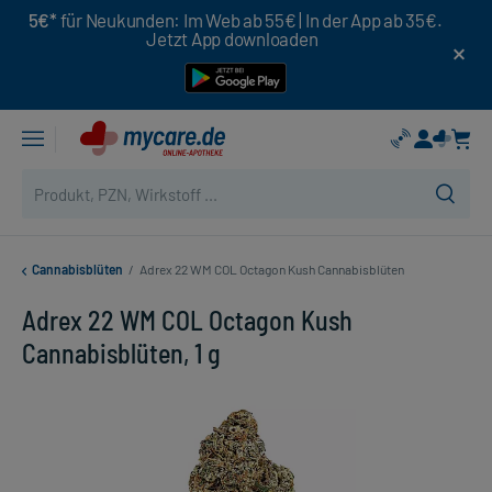
5€*
für Neukunden: Im Web ab 55€ | In der App ab 35€.
Jetzt App downloaden
Cannabisblüten
/
Adrex 22 WM COL Octagon Kush Cannabisblüten
Adrex 22 WM COL Octagon Kush
Cannabisblüten, 1 g