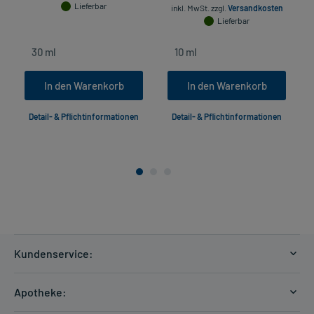
Lieferbar
inkl. MwSt.
zzgl.
Versandkosten
Lieferbar
In den Warenkorb
In den Warenkorb
Detail- & Pflichtinformationen
Detail- & Pflichtinformationen
Kundenservice:
Versandkosten
Apotheke:
Zahlungsarten