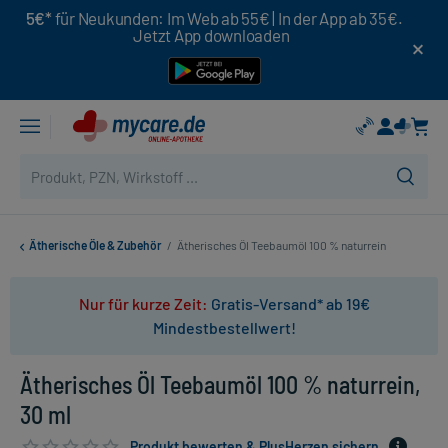
5€*
für Neukunden: Im Web ab 55€ | In der App ab 35€.
Jetzt App downloaden
Ätherische Öle & Zubehör
/
Ätherisches Öl Teebaumöl 100 % naturrein
Nur für kurze Zeit:
Gratis-Versand* ab 19€
Mindestbestellwert!
Ätherisches Öl Teebaumöl 100 % naturrein,
30 ml
Produkt bewerten & PlusHerzen sichern