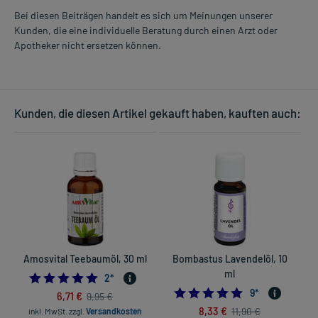
Bei diesen Beiträgen handelt es sich um Meinungen unserer
Kunden, die eine individuelle Beratung durch einen Arzt oder
Apotheker nicht ersetzen können.
Kunden, die diesen Artikel gekauft haben, kauften auch:
Amosvital Teebaumöl, 30 ml
Bombastus Lavendelöl, 10
B
ml
5.0
2
*
5.0
9
*
6,71 €
9,95 €
8,33 €
11,90 €
inkl. MwSt.
zzgl.
Versandkosten