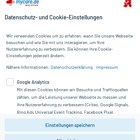
Datenschutz- und Cookie-Einstellungen
Wir verwenden Cookies um zu erfahren, wann Sie unsere Webseite
besuchen und wie Sie mit uns interagieren, um Ihre
Nutzererfahrung zu verbessern. Sie können Ihre Cookie-
Alle Preise gelten inkl. MwSt., ggf. zzgl. Versandkosten
Einstellungen jederzeit ändern.
Informationen auf dieser Website werden ausschließlich für
informative Zwecke zur Verfügung gestellt. Sie ersetzen keinesfalls
Nähere Informationen:
Datenschutzerklärung
Impressum
die Untersuchung und Behandlung durch einen Arzt. Bitte
beachten Sie, dass hierdurch weder Diagnosen gestellt noch
Google Analytics
Therapien eingeleitet werden können. | Diese Webseite benutzt
Mit diesen Cookies können wir Besuche und Trafficquellen
Google Analytics. Lesen Sie bitte dazu die wichtigen Hinweise in
unserer Datenschutzerklärung. Für den Widerruf einer Bestellung
zählen, um die Leistung unserer Webseite zu messen und
nutzen Sie das Formular:
Ihre Nutzererfahrung zu verbessern (Criteo, Google Signals,
Bing Ads Universal Event Tracking, Facebook Pixel,
Vertrag widerrufen
Youtube-Social Plugin).
Einstellungen speichern
Wir weisen darauf hin, dass die
Datenschutzbestimmungen von
Google Analytics
nicht