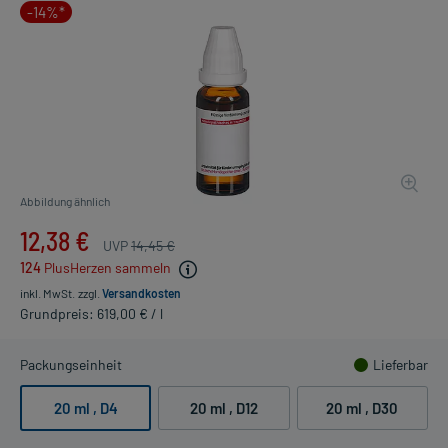
-14%*
Abbildung ähnlich
12,38 €
UVP
14,45 €
124
PlusHerzen sammeln
inkl. MwSt.
zzgl.
Versandkosten
Grundpreis: 619,00 € / l
Packungseinheit
Lieferbar
20 ml
, D4
20 ml
, D12
20 ml
, D30