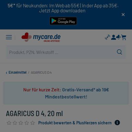
5€*
für Neukunden: Im Web ab 55€ | In der App ab 35€.
Jetzt App downloaden
Einzelmittel
/
AGARICUS D 4
Nur für kurze Zeit:
Gratis-Versand* ab 19€
Mindestbestellwert!
AGARICUS D 4, 20 ml
Produkt bewerten & PlusHerzen sichern