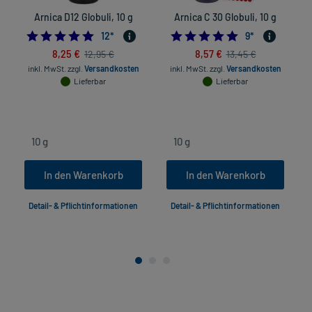
Arnica D12 Globuli, 10 g
Arnica C 30 Globuli, 10 g
5.0
4.8888888888888
12
*
9
*
8,25 €
8,57 €
12,95 €
13,45 €
inkl. MwSt.
zzgl.
Versandkosten
inkl. MwSt.
zzgl.
Versandkosten
Lieferbar
Lieferbar
In den Warenkorb
In den Warenkorb
Detail- & Pflichtinformationen
Detail- & Pflichtinformationen