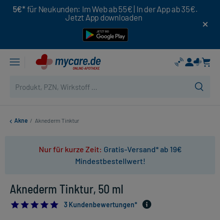
5€*
für Neukunden: Im Web ab 55€ | In der App ab 35€.
Jetzt App downloaden
Akne
/
Aknederm Tinktur
Nur für kurze Zeit:
Gratis-Versand* ab 19€
Mindestbestellwert!
Aknederm Tinktur, 50 ml
5.0
3 Kundenbewertungen*