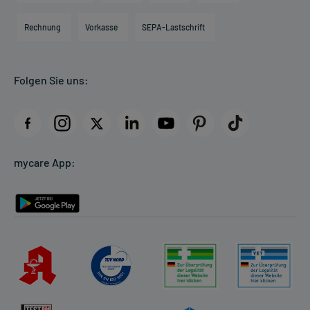
Hilfsmittelbox
Engagement
Direktabrechnung PKV
Rechnung
Vorkasse
SEPA-Lastschrift
Partner
Apotheke vor Ort
Kundenbewertungen
Folgen Sie uns:
AGB
Impressum
Datenschutz
Cookie-Einstellungen
mycare App:
Rückgabe/Widerruf
Barrierefreiheitserklärung