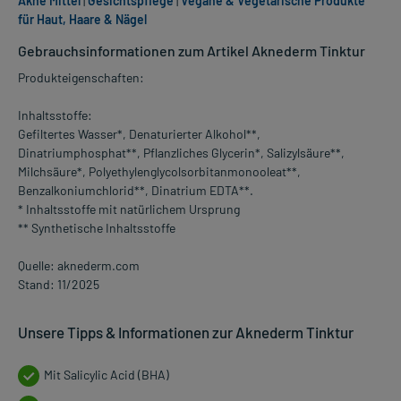
Akne Mittel
|
Gesichtspflege
|
Vegane & Vegetarische Produkte
für Haut, Haare & Nägel
Gebrauchsinformationen zum Artikel Aknederm Tinktur
Produkteigenschaften:
Inhaltsstoffe:
Gefiltertes Wasser*, Denaturierter Alkohol**,
Dinatriumphosphat**, Pflanzliches Glycerin*, Salizylsäure**,
Milchsäure*, Polyethylenglycolsorbitanmonooleat**,
Benzalkoniumchlorid**, Dinatrium EDTA**.
* Inhaltsstoffe mit natürlichem Ursprung
** Synthetische Inhaltsstoffe
Quelle: aknederm.com
Stand: 11/2025
Unsere Tipps & Informationen zur Aknederm Tinktur
Mit Salicylic Acid (BHA)