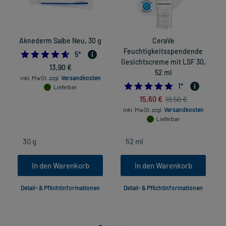
Aknederm Salbe Neu, 30 g
CeraVe
Feuchtigkeitsspendende
4.6
5
*
Gesichtscreme mit LSF 30,
13,90 €
52 ml
inkl. MwSt.
zzgl.
Versandkosten
5.0
1
*
Lieferbar
15,60 €
19,50 €
in
inkl. MwSt.
zzgl.
Versandkosten
Lieferbar
In den Warenkorb
In den Warenkorb
Detail- & Pflichtinformationen
Detail- & Pflichtinformationen