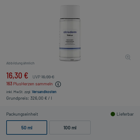
Abbildung ähnlich
16,30 €
UVP
16,99 €
163
PlusHerzen sammeln
inkl. MwSt.
zzgl.
Versandkosten
Grundpreis: 326,00 € / l
Packungseinheit
Lieferbar
50 ml
100 ml