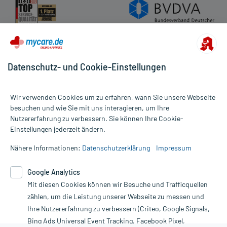
Datenschutz- und Cookie-Einstellungen
Wir verwenden Cookies um zu erfahren, wann Sie unsere Webseite
besuchen und wie Sie mit uns interagieren, um Ihre
Nutzererfahrung zu verbessern. Sie können Ihre Cookie-
Alle Preise gelten inkl. MwSt., ggf. zzgl. Versandkosten
Einstellungen jederzeit ändern.
Informationen auf dieser Website werden ausschließlich für
informative Zwecke zur Verfügung gestellt. Sie ersetzen keinesfalls
Nähere Informationen:
Datenschutzerklärung
Impressum
die Untersuchung und Behandlung durch einen Arzt. Bitte
beachten Sie, dass hierdurch weder Diagnosen gestellt noch
Google Analytics
Therapien eingeleitet werden können. | Diese Webseite benutzt
Mit diesen Cookies können wir Besuche und Trafficquellen
Google Analytics. Lesen Sie bitte dazu die wichtigen Hinweise in
unserer Datenschutzerklärung. Für den Widerruf einer Bestellung
zählen, um die Leistung unserer Webseite zu messen und
nutzen Sie das Formular:
Ihre Nutzererfahrung zu verbessern (Criteo, Google Signals,
Bing Ads Universal Event Tracking, Facebook Pixel,