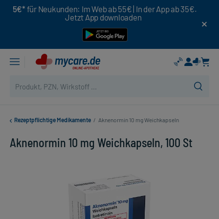
5€*
für Neukunden: Im Web ab 55€ | In der App ab 35€.
Jetzt App downloaden
Rezeptpflichtige Medikamente
/
Aknenormin 10 mg Weichkapseln
Aknenormin 10 mg Weichkapseln, 100 St