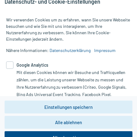
Datenschutz- und Cookie-Einstellungen
- Reizung des Auges
- Erhöhte Leberwerte (Transaminasen)
- Lippenentzündung
Wir verwenden Cookies um zu erfahren, wann Sie unsere Webseite
- Hautentzündung
besuchen und wie Sie mit uns interagieren, um Ihre
- Trockene Haut (Xerodermie)
Nutzererfahrung zu verbessern. Sie können Ihre Cookie-
Alle Preise gelten inkl. MwSt., ggf. zzgl. Versandkosten
- Hautschuppung bzw. -abschälung (Exfoliation)
Einstellungen jederzeit ändern.
Informationen auf dieser Website werden ausschließlich für
- Juckreiz (Pruritus)
informative Zwecke zur Verfügung gestellt. Sie ersetzen keinesfalls
- Rötlicher (erythematöser) Hautausschlag
Nähere Informationen:
Datenschutzerklärung
Impressum
die Untersuchung und Behandlung durch einen Arzt. Bitte
- Erhöhte Hautverletzlichkeit
beachten Sie, dass hierdurch weder Diagnosen gestellt noch
- Gelenkschmerzen
Google Analytics
Therapien eingeleitet werden können. | Diese Webseite benutzt
- Muskelschmerzen
Google Analytics. Lesen Sie bitte dazu die wichtigen Hinweise in
Mit diesen Cookies können wir Besuche und Trafficquellen
- Rückenschmerzen
unserer Datenschutzerklärung. Für den Widerruf einer Bestellung
- Erhöhte Blutfettwerte
zählen, um die Leistung unserer Webseite zu messen und
nutzen Sie das Formular:
- Abnahme des HDL-Cholesterins
Ihre Nutzererfahrung zu verbessern (Criteo, Google Signals,
- Verminderte Zahl an bestimmten weißen Blutkörperchen
Bing Ads Universal Event Tracking, Facebook Pixel,
(Neutropenie)
Vertrag widerrufen
Youtube-Social Plugin).
- Kopfschmerzen
Einstellungen speichern
- Nasenbluten
Wir weisen darauf hin, dass die
- Trockene Nasenschleimhaut
Datenschutzbestimmungen von
Google Analytics
nicht
*Hinweise zu unseren Aktionen und Bewertungen
Alle ablehnen
zwingend den Europäischen Anforderungen gem. EU-
- Nasen-Rachen-Entzündung
DSGVO genügen und ein Datentransfer in Drittstaaten bzw.
- Erhöhtes Cholesterin
die USA nicht ausgeschlossen werden kann. Wie die