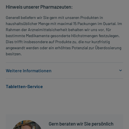
Hinweis unserer Pharmazeuten:
Generell beliefern wir Sie gern mit unseren Produkten in
haushaltsüblicher Menge mit maximal 15 Packungen im Quartal. Im
Rahmen der Arzneimittelsicherheit behalten wir uns vor, für
bestimmte Medikamente gesonderte Höchstmengen festzulegen.
Dies trifft insbesondere auf Produkte zu, die nur kurzfristig
angewandt werden oder ein erhöhtes Potenzial zur Überdosierung
besitzen.
Weitere Informationen
Anwendungsgebiete:
Tabletten-Service
- Schwere infizierte Hautentzündung mit Pustelbildung (Akne), wie
- Hautentzündung u.a. mit Pustel-, Knoten- u. Narbenbildung
(Akne conglobata)
Dosierung und Anwendungshinweise:
Art der Anwendung?
Gern beraten wir Sie persönlich
Nehmen Sie das Arzneimittel mit Flüssigkeit (z.B. 1 Glas Wasser)