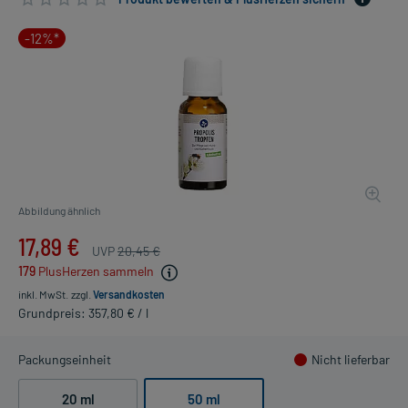
-12%*
Abbildung ähnlich
17,89 €
UVP
20,45 €
179
PlusHerzen sammeln
inkl. MwSt.
zzgl.
Versandkosten
Grundpreis: 357,80 € / l
Packungseinheit
Nicht lieferbar
20 ml
50 ml