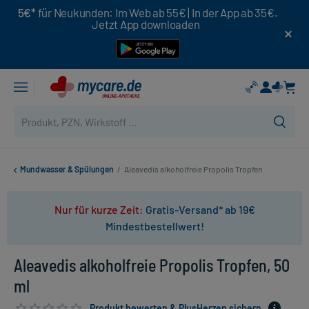
5€*
für Neukunden: Im Web ab 55€ | In der App ab 35€.
Jetzt App downloaden
Mundwasser & Spülungen
/
Aleavedis alkoholfreie Propolis Tropfen
Nur für kurze Zeit:
Gratis-Versand* ab 19€
Mindestbestellwert!
Aleavedis alkoholfreie Propolis Tropfen, 50
ml
Produkt bewerten & PlusHerzen sichern