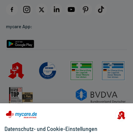
Impressum
Datenschutz
Cookie-Einstellungen
mycare App:
Rückgabe/Widerruf
Barrierefreiheitserklärung
Datenschutz- und Cookie-Einstellungen