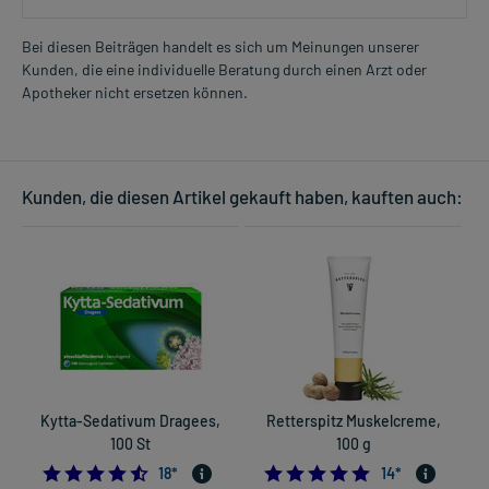
Bei diesen Beiträgen handelt es sich um Meinungen unserer
Kunden, die eine individuelle Beratung durch einen Arzt oder
Apotheker nicht ersetzen können.
Kunden, die diesen Artikel gekauft haben, kauften auch:
Kytta-Sedativum Dragees,
Retterspitz Muskelcreme,
100 St
100 g
4.555555555555555
4.9285714285714
18
*
14
*