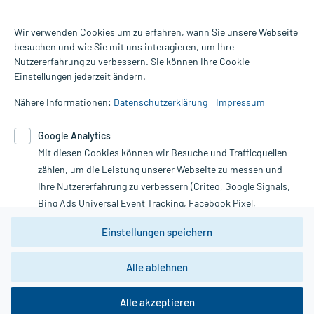
Wir verwenden Cookies um zu erfahren, wann Sie unsere Webseite
besuchen und wie Sie mit uns interagieren, um Ihre
Nutzererfahrung zu verbessern. Sie können Ihre Cookie-
Alle Preise gelten inkl. MwSt., ggf. zzgl. Versandkosten
Einstellungen jederzeit ändern.
Informationen auf dieser Website werden ausschließlich für
informative Zwecke zur Verfügung gestellt. Sie ersetzen keinesfalls
Nähere Informationen:
Datenschutzerklärung
Impressum
die Untersuchung und Behandlung durch einen Arzt. Bitte
beachten Sie, dass hierdurch weder Diagnosen gestellt noch
Google Analytics
Therapien eingeleitet werden können. | Diese Webseite benutzt
Mit diesen Cookies können wir Besuche und Trafficquellen
Google Analytics. Lesen Sie bitte dazu die wichtigen Hinweise in
unserer Datenschutzerklärung. Für den Widerruf einer Bestellung
zählen, um die Leistung unserer Webseite zu messen und
nutzen Sie das Formular:
Ihre Nutzererfahrung zu verbessern (Criteo, Google Signals,
Bing Ads Universal Event Tracking, Facebook Pixel,
Vertrag widerrufen
Youtube-Social Plugin).
Einstellungen speichern
Wir weisen darauf hin, dass die
Datenschutzbestimmungen von
Google Analytics
nicht
Alle ablehnen
*Hinweise zu unseren Aktionen und Bewertungen
zwingend den Europäischen Anforderungen gem. EU-
DSGVO genügen und ein Datentransfer in Drittstaaten bzw.
die USA nicht ausgeschlossen werden kann. Wie die
Alle akzeptieren
Daten dort verarbeitet werden, kann nicht geprüft und