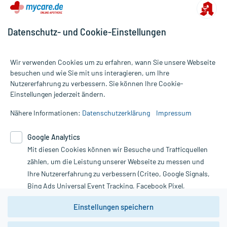
Datenschutz- und Cookie-Einstellungen
Wir verwenden Cookies um zu erfahren, wann Sie unsere Webseite
besuchen und wie Sie mit uns interagieren, um Ihre
Nutzererfahrung zu verbessern. Sie können Ihre Cookie-
Alle Preise gelten inkl. MwSt., ggf. zzgl. Versandkosten
Einstellungen jederzeit ändern.
Informationen auf dieser Website werden ausschließlich für
informative Zwecke zur Verfügung gestellt. Sie ersetzen keinesfalls
Nähere Informationen:
Datenschutzerklärung
Impressum
die Untersuchung und Behandlung durch einen Arzt. Bitte
beachten Sie, dass hierdurch weder Diagnosen gestellt noch
Google Analytics
Therapien eingeleitet werden können. | Diese Webseite benutzt
Mit diesen Cookies können wir Besuche und Trafficquellen
Google Analytics. Lesen Sie bitte dazu die wichtigen Hinweise in
unserer Datenschutzerklärung. Für den Widerruf einer Bestellung
zählen, um die Leistung unserer Webseite zu messen und
nutzen Sie das Formular:
Ihre Nutzererfahrung zu verbessern (Criteo, Google Signals,
Bing Ads Universal Event Tracking, Facebook Pixel,
Vertrag widerrufen
Youtube-Social Plugin).
Einstellungen speichern
Wir weisen darauf hin, dass die
Datenschutzbestimmungen von
Google Analytics
nicht