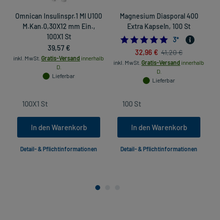
Omnican Insulinspr.1 Ml U100
Magnesium Diasporal 400
M.Kan.0,30X12 mm Ein.,
Extra Kapseln, 100 St
100X1 St
5.0
3
*
39,57 €
32,96 €
41,20 €
inkl. MwSt.
Gratis-Versand
innerhalb
inkl. MwSt.
Gratis-Versand
innerhalb
in
D.
D.
Lieferbar
Lieferbar
In den Warenkorb
In den Warenkorb
Detail- & Pflichtinformationen
Detail- & Pflichtinformationen