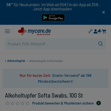
5€*
für Neukunden: Im Web ab 55€ | In der App ab 35€.
Jetzt App downloaden
Alkoholtupfer
/
Alkoholtupfer Softa Swabs
Nur für kurze Zeit:
Gratis-Versand* ab 19€
Mindestbestellwert!
Alkoholtupfer Softa Swabs, 100 St
Produkt bewerten & PlusHerzen sichern