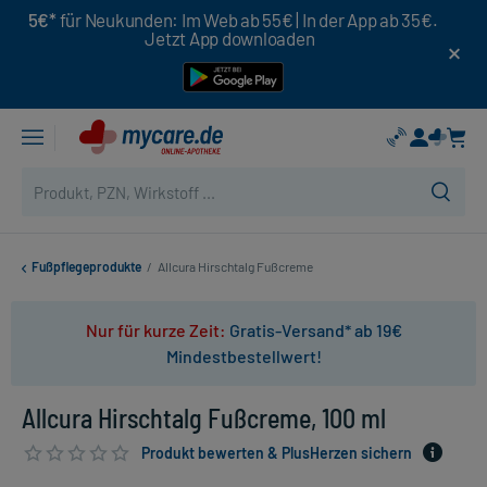
5€*
für Neukunden: Im Web ab 55€ | In der App ab 35€.
Jetzt App downloaden
Fußpflegeprodukte
/
Allcura Hirschtalg Fußcreme
Nur für kurze Zeit:
Gratis-Versand* ab 19€
Mindestbestellwert!
Allcura Hirschtalg Fußcreme, 100 ml
Produkt bewerten & PlusHerzen sichern