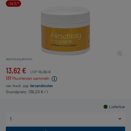
-14%*
Abbildung ähnlich
13,62 €
UVP
15,90 €
137
PlusHerzen sammeln
inkl. MwSt.
zzgl.
Versandkosten
Grundpreis: 136,20 € / l
Lieferbar