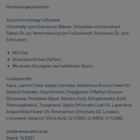
Produkteigenschaften:
Allcura Hirschtalg Fußcreme
Hirschtalg: zum Schutz vor Blasen, Schwielen und Hornhaut.
Salbei-Öl: zur Verminderung von Fußschweiß, Rosmarin-ÖL zum
Erfrischen.
PEG frei.
Ohne künstliches Parfüm.
Mit einem Emulgator auf natürlicher Basis.
Inhaltsstoffe:
Aqua, Lanolin Cera, Adeps Cervidae, Helianthus Annuus Seed Oil,
Glyceryl Stearate, Cetyl Alcohol, Polyglyceryl-3 Methyl-Glucose
Distearate, Pentylene Glycol, Benzoic Acid, Dehydroacetic Acid,
Phenoxyethanol, Tocopherol, Salvia Officinalis Leaf Oil, Lavandula
Angustifolia Flower Oil, Rosmarinus Officinalis Oil, Linalool,
Limonene, Geraniol, Citric Acid, CI 47005, CI 61570, CI 42090.
Quelle:www.allcura.de
Stand: 11/2021