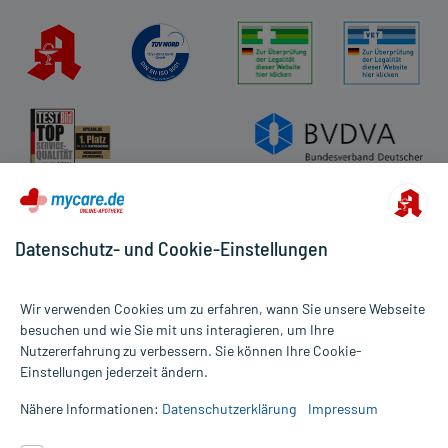
Datenschutz- und Cookie-Einstellungen
Wir verwenden Cookies um zu erfahren, wann Sie unsere Webseite
besuchen und wie Sie mit uns interagieren, um Ihre
Nutzererfahrung zu verbessern. Sie können Ihre Cookie-
Alle Preise gelten inkl. MwSt., ggf. zzgl. Versandkosten
Einstellungen jederzeit ändern.
Informationen auf dieser Website werden ausschließlich für
informative Zwecke zur Verfügung gestellt. Sie ersetzen keinesfalls
Nähere Informationen:
Datenschutzerklärung
Impressum
die Untersuchung und Behandlung durch einen Arzt. Bitte
beachten Sie, dass hierdurch weder Diagnosen gestellt noch