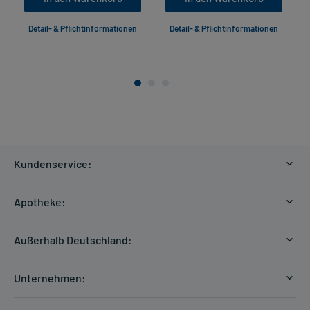
Detail- & Pflichtinformationen
Detail- & Pflichtinformationen
Kundenservice:
Versandkosten
Apotheke:
Zahlungsarten
Ratgeber
Kontakt
Außerhalb Deutschland:
E-Rezept
FAQ
Versandkosten Schweiz
Papierrezept einlösen
Hilfe
Unternehmen:
Formular anfordern
mycarePlus
Experten-Team