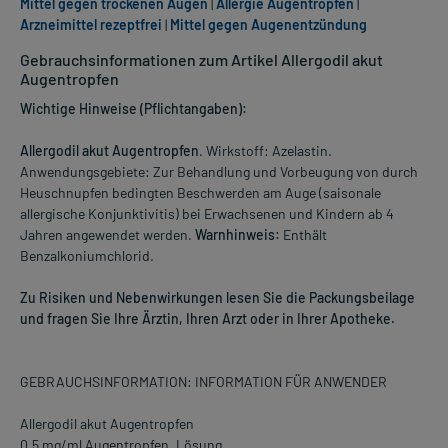
Mittel gegen trockenen Augen
|
Allergie Augentropfen
|
Arzneimittel rezeptfrei
|
Mittel gegen Augenentzündung
Gebrauchsinformationen zum Artikel Allergodil akut
Augentropfen
Wichtige Hinweise (Pflichtangaben):
Allergodil akut Augentropfen
. Wirkstoff: Azelastin.
Anwendungsgebiete: Zur Behandlung und Vorbeugung von durch
Heuschnupfen bedingten Beschwerden am Auge (saisonale
allergische Konjunktivitis) bei Erwachsenen und Kindern ab 4
Jahren angewendet werden.
Warnhinweis:
Enthält
Benzalkoniumchlorid.
Zu Risiken und Nebenwirkungen lesen Sie die Packungsbeilage
und fragen Sie Ihre Ärztin, Ihren Arzt oder in Ihrer Apotheke.
GEBRAUCHSINFORMATION: INFORMATION FÜR ANWENDER
Allergodil akut Augentropfen
0,5 mg/ml Augentropfen, Lösung