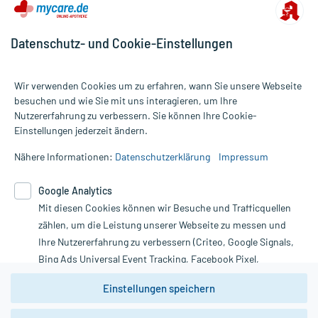
Datenschutz- und Cookie-Einstellungen
Wir verwenden Cookies um zu erfahren, wann Sie unsere Webseite
besuchen und wie Sie mit uns interagieren, um Ihre
Nutzererfahrung zu verbessern. Sie können Ihre Cookie-
Alle Preise gelten inkl. MwSt., ggf. zzgl. Versandkosten
Einstellungen jederzeit ändern.
Informationen auf dieser Website werden ausschließlich für
informative Zwecke zur Verfügung gestellt. Sie ersetzen keinesfalls
Nähere Informationen:
Datenschutzerklärung
Impressum
die Untersuchung und Behandlung durch einen Arzt. Bitte
beachten Sie, dass hierdurch weder Diagnosen gestellt noch
Google Analytics
Therapien eingeleitet werden können. | Diese Webseite benutzt
Mit diesen Cookies können wir Besuche und Trafficquellen
Google Analytics. Lesen Sie bitte dazu die wichtigen Hinweise in
unserer Datenschutzerklärung. Für den Widerruf einer Bestellung
zählen, um die Leistung unserer Webseite zu messen und
nutzen Sie das Formular:
Ihre Nutzererfahrung zu verbessern (Criteo, Google Signals,
Bing Ads Universal Event Tracking, Facebook Pixel,
Vertrag widerrufen
Youtube-Social Plugin).
Einstellungen speichern
Wir weisen darauf hin, dass die
Datenschutzbestimmungen von
Google Analytics
nicht