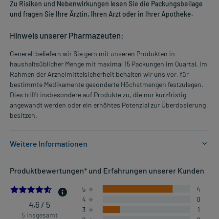
Zu Risiken und Nebenwirkungen lesen Sie die Packungsbeilage
und fragen Sie Ihre Ärztin, Ihren Arzt oder in Ihrer Apotheke.
Hinweis unserer Pharmazeuten:
Generell beliefern wir Sie gern mit unseren Produkten in
haushaltsüblicher Menge mit maximal 15 Packungen im Quartal. Im
Rahmen der Arzneimittelsicherheit behalten wir uns vor, für
bestimmte Medikamente gesonderte Höchstmengen festzulegen.
Dies trifft insbesondere auf Produkte zu, die nur kurzfristig
angewandt werden oder ein erhöhtes Potenzial zur Überdosierung
besitzen.
Weitere Informationen
Anwendungsgebiete:
Produktbewertungen* und Erfahrungen unserer Kunden
- Allergische Bindehautentzündung
4.6
5
4
4
0
Dosierung und Anwendungshinweise:
4,6 / 5
3
1
Kinder ab 4 Jahren und Erwachsene
5 insgesamt