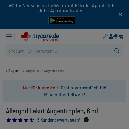
5€*
für Neukunden: Im Web ab 55€ | In der App ab 35€.
Jetzt App downloaden
Augen
/
Allergodil akut Augentropfen
Nur für kurze Zeit:
Gratis-Versand* ab 19€
Mindestbestellwert!
Allergodil akut Augentropfen, 6 ml
4.6
5 Kundenbewertungen*