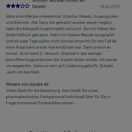
Anonym aus Bad Münder am
3.0
Deister
19.05.2022
Überdosierung?
Habe eine Allergie unbekannter Ursache. Niesen, Augengucken
Es sind keine Überdosierungserscheinungen bekannt. Im
und Brennen. Alle Tests die gemacht wurden waren negativ.
Zweifelsfall wenden Sie sich an Ihren Arzt.
Habe die Allergodil Augentropfen versucht. Bei mir haben die
leider höllisch gebrannt. Hab's mit klarem Wasser ausgespült
Anwendung vergessen?
und ein paar Tage später noch einmal versucht,für den Fall da
Setzen Sie die Anwendung zum nächsten vorgeschriebenen
mein Auge beim ersten mal entzündet war. Dann brennt es
Zeitpunkt ganz normal (also nicht mit der doppelten Menge) fort.
immer. Auch beim 2. Versuch, diesmal in das weniger
betroffene Auge,brannten die Tropfen leider wieder. Ich werde
Generell gilt: Achten Sie vor allem bei Säuglingen, Kleinkindern und
sie wegwerfen. Hatte so sehr auf Linderung gehofft. Schade
älteren Menschen auf eine gewissenhafte Dosierung. Im
,auch um das Geld.
Zweifelsfalle fragen Sie Ihren Arzt oder Apotheker nach etwaigen
Auswirkungen oder Vorsichtsmaßnahmen.
Hinweis von mycare.de:
Vielen Dank für die Bewertung. Gern berät Sie unser
Eine vom Arzt verordnete Dosierung kann von den Angaben der
pharmazeutisches Fachpersonal individuell über für Sie in
Packungsbeilage abweichen. Da der Arzt sie individuell abstimmt,
Frage kommende Produktalternativen.
sollten Sie das Arzneimittel daher nach seinen Anweisungen
anwenden.
Gegenanzeigen: