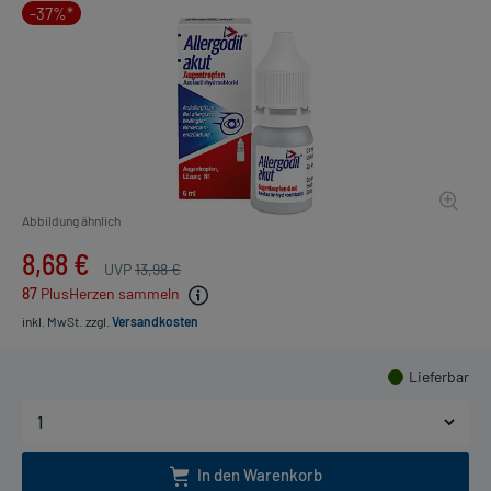
-37%*
Abbildung ähnlich
8,68 €
UVP
13,98 €
87
PlusHerzen sammeln
inkl. MwSt.
zzgl.
Versandkosten
Lieferbar
In den Warenkorb