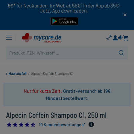
5€*
für Neukunden: Im Web ab 55€ | In der App ab 35€.
Jetzt App downloaden
Haarausfall
/
Alpecin Coffein Shampoo C1
Nur für kurze Zeit:
Gratis-Versand* ab 19€
Mindestbestellwert!
Alpecin Coffein Shampoo C1, 250 ml
4.6
10 Kundenbewertungen*