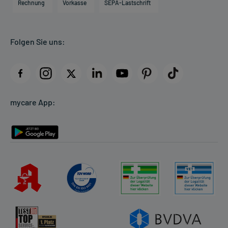
Direktabrechnung PKV
Rechnung
Vorkasse
SEPA-Lastschrift
Partner
Apotheke vor Ort
Kundenbewertungen
Folgen Sie uns:
AGB
Impressum
Datenschutz
Cookie-Einstellungen
mycare App:
Rückgabe/Widerruf
Barrierefreiheitserklärung