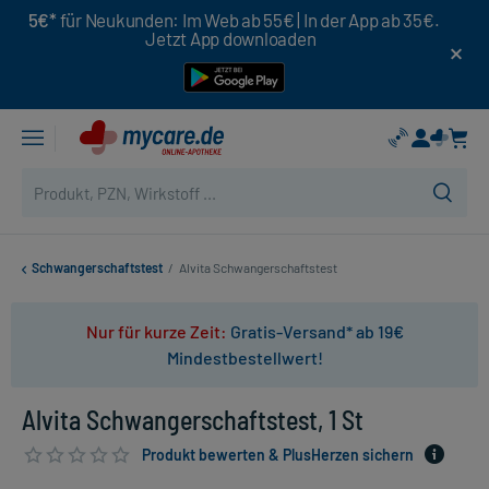
5€*
für Neukunden: Im Web ab 55€ | In der App ab 35€.
Jetzt App downloaden
Schwangerschaftstest
/
Alvita Schwangerschaftstest
Nur für kurze Zeit:
Gratis-Versand* ab 19€
Mindestbestellwert!
Alvita Schwangerschaftstest, 1 St
Produkt bewerten & PlusHerzen sichern