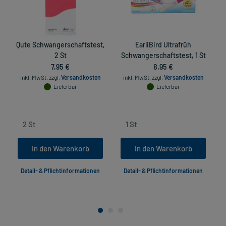
Qute Schwangerschaftstest,
EarliBird Ultrafrüh
S
2 St
Schwangerschaftstest, 1 St
7,95 €
8,95 €
inkl. MwSt.
zzgl.
Versandkosten
inkl. MwSt.
zzgl.
Versandkosten
Lieferbar
Lieferbar
In den Warenkorb
In den Warenkorb
Detail- & Pflichtinformationen
Detail- & Pflichtinformationen