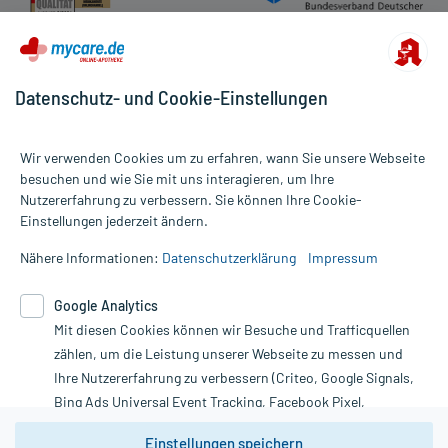
Datenschutz- und Cookie-Einstellungen
Wir verwenden Cookies um zu erfahren, wann Sie unsere Webseite
besuchen und wie Sie mit uns interagieren, um Ihre
Nutzererfahrung zu verbessern. Sie können Ihre Cookie-
Alle Preise gelten inkl. MwSt., ggf. zzgl. Versandkosten
Einstellungen jederzeit ändern.
Informationen auf dieser Website werden ausschließlich für
informative Zwecke zur Verfügung gestellt. Sie ersetzen keinesfalls
Nähere Informationen:
Datenschutzerklärung
Impressum
die Untersuchung und Behandlung durch einen Arzt. Bitte
beachten Sie, dass hierdurch weder Diagnosen gestellt noch
Google Analytics
Therapien eingeleitet werden können. | Diese Webseite benutzt
Mit diesen Cookies können wir Besuche und Trafficquellen
Google Analytics. Lesen Sie bitte dazu die wichtigen Hinweise in
unserer Datenschutzerklärung. Für den Widerruf einer Bestellung
zählen, um die Leistung unserer Webseite zu messen und
nutzen Sie das Formular:
Ihre Nutzererfahrung zu verbessern (Criteo, Google Signals,
Bing Ads Universal Event Tracking, Facebook Pixel,
Vertrag widerrufen
Youtube-Social Plugin).
Einstellungen speichern