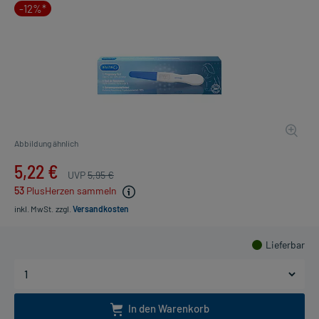
-12%*
Abbildung ähnlich
5,22 €
UVP
5,95 €
53
PlusHerzen sammeln
inkl. MwSt.
zzgl.
Versandkosten
Lieferbar
In den Warenkorb