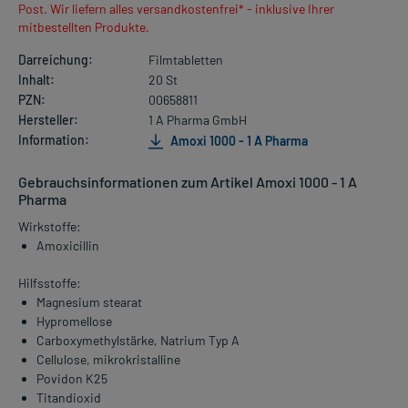
Post. Wir liefern alles versandkostenfrei* - inklusive Ihrer
mitbestellten Produkte.
Darreichung:
Filmtabletten
Inhalt:
20 St
PZN:
00658811
Hersteller:
1 A Pharma GmbH
Information:
Amoxi 1000 - 1 A Pharma
Gebrauchsinformationen zum Artikel Amoxi 1000 - 1 A
Pharma
Wirkstoffe:
Amoxicillin
Hilfsstoffe:
Magnesium stearat
Hypromellose
Carboxymethylstärke, Natrium Typ A
Cellulose, mikrokristalline
Povidon K25
Titandioxid