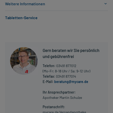
Weitere Informationen
Anwendungsgebiete:
Tabletten-Service
- Bakterieninfektionen, wie:
- Bakterieninfektionen des Hals-Nasen-Ohren-Bereichs, wie:
- Nasennebenhöhlenentzündung (Sinusitis)
- Mittelohrentzündung (Otitis media)
- Mandelentzündung
- Rachenentzündung (Pharyngitis)
Gern beraten wir Sie persönlich
- Bakterieninfektionen der Atemwege
- Bakterieninfektionen der Atemwege, wie:
und gebührenfrei
- Keuchhusten (Pertussis)
Telefon:
03491 877012
- Chronische Bronchitis
(Mo-Fr: 8-18 Uhr / Sa: 9-12 Uhr)
- Bakterieninfektion der Niere
Telefax:
03491 877014
- Zu Hause erworbene bakterielle Lungenentzündung
E-Mail:
beratung@mycare.de
- Bakterieninfektion der Harnwege
Mehr anzeigen
- Bakterieninfektion der Harnwege, wie:
Ihr Ansprechpartner:
- Bakterieninfektionen der Geschlechtsorgane, wie:
Apotheker Martin Schulze
- Akute Harnblasenentzündung
- Gonorrhoe (Tripper)
Postanschrift:
- Ausscheidung von Bakterien mit dem Urin in der
mycare.de Versandapotheke