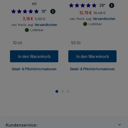
ml
4.8461538461538
26
*
4.947368421052632
19
*
12,79 €
16,48 €
3,19 €
5,69 €
inkl. MwSt.
zzgl.
Versandkosten
Lieferbar
inkl. MwSt.
zzgl.
Versandkosten
Lieferbar
In den Warenkorb
In den Warenkorb
Detail- & Pflichtinformationen
Detail- & Pflichtinformationen
Kundenservice: