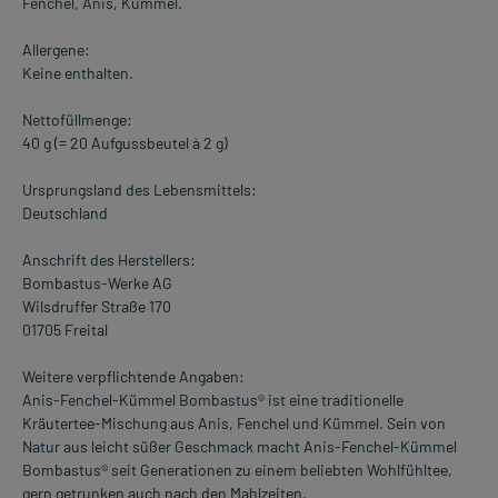
Fenchel, Anis, Kümmel.
Allergene:
Keine enthalten.
Nettofüllmenge:
40 g (= 20 Aufgussbeutel à 2 g)
Ursprungsland des Lebensmittels:
Deutschland
Anschrift des Herstellers:
Bombastus-Werke AG
Wilsdruffer Straße 170
01705 Freital
Weitere verpflichtende Angaben:
Anis-Fenchel-Kümmel Bombastus® ist eine traditionelle
Kräutertee-Mischung aus Anis, Fenchel und Kümmel. Sein von
Natur aus leicht süßer Geschmack macht Anis-Fenchel-Kümmel
Bombastus® seit Generationen zu einem beliebten Wohlfühltee,
gern getrunken auch nach den Mahlzeiten.