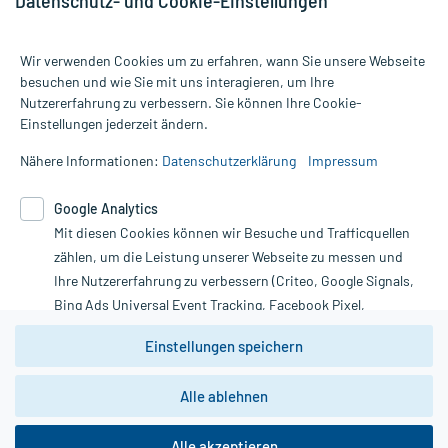
Datenschutz- und Cookie-Einstellungen
Wir verwenden Cookies um zu erfahren, wann Sie unsere Webseite
besuchen und wie Sie mit uns interagieren, um Ihre
Nutzererfahrung zu verbessern. Sie können Ihre Cookie-
Alle Preise gelten inkl. MwSt., ggf. zzgl. Versandkosten
Einstellungen jederzeit ändern.
Informationen auf dieser Website werden ausschließlich für
informative Zwecke zur Verfügung gestellt. Sie ersetzen keinesfalls
Nähere Informationen:
Datenschutzerklärung
Impressum
die Untersuchung und Behandlung durch einen Arzt. Bitte
beachten Sie, dass hierdurch weder Diagnosen gestellt noch
Google Analytics
Therapien eingeleitet werden können. | Diese Webseite benutzt
Mit diesen Cookies können wir Besuche und Trafficquellen
Google Analytics. Lesen Sie bitte dazu die wichtigen Hinweise in
unserer Datenschutzerklärung. Für den Widerruf einer Bestellung
zählen, um die Leistung unserer Webseite zu messen und
nutzen Sie das Formular:
Ihre Nutzererfahrung zu verbessern (Criteo, Google Signals,
Bing Ads Universal Event Tracking, Facebook Pixel,
Vertrag widerrufen
Youtube-Social Plugin).
Einstellungen speichern
Wir weisen darauf hin, dass die
Datenschutzbestimmungen von
Google Analytics
nicht
Alle ablehnen
*Hinweise zu unseren Aktionen und Bewertungen
zwingend den Europäischen Anforderungen gem. EU-
DSGVO genügen und ein Datentransfer in Drittstaaten bzw.
die USA nicht ausgeschlossen werden kann. Wie die
Alle akzeptieren