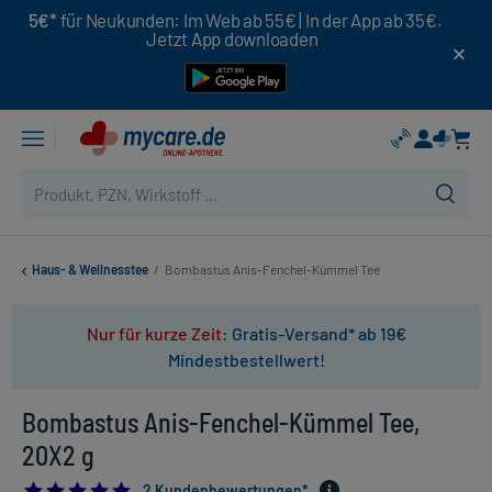
5€*
für Neukunden: Im Web ab 55€ | In der App ab 35€.
Jetzt App downloaden
Haus- & Wellnesstee
/
Bombastus Anis-Fenchel-Kümmel Tee
Nur für kurze Zeit:
Gratis-Versand* ab 19€
Mindestbestellwert!
Bombastus Anis-Fenchel-Kümmel Tee,
20X2 g
5.0
2 Kundenbewertungen*