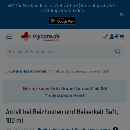
5€*
für Neukunden: Im Web ab 55€ | In der App ab 35€.
Jetzt App downloaden
Husten & Halsschmerzen
/
Antall bei Reizhusten und Heiserkeit Saft
Nur für kurze Zeit:
Gratis-Versand* ab 19€
Mindestbestellwert!
Antall bei Reizhusten und Heiserkeit Saft,
100 ml
Produkt bewerten & PlusHerzen sichern