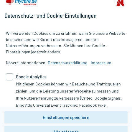
Datenschutz- und Cookie-Einstellungen
Wir verwenden Cookies um zu erfahren, wann Sie unsere Webseite
besuchen und wie Sie mit uns interagieren, um Ihre
Nutzererfahrung zu verbessern. Sie können Ihre Cookie-
Alle Preise gelten inkl. MwSt., ggf. zzgl. Versandkosten
Einstellungen jederzeit ändern.
Informationen auf dieser Website werden ausschließlich für
informative Zwecke zur Verfügung gestellt. Sie ersetzen keinesfalls
Nähere Informationen:
Datenschutzerklärung
Impressum
die Untersuchung und Behandlung durch einen Arzt. Bitte
beachten Sie, dass hierdurch weder Diagnosen gestellt noch
Google Analytics
Therapien eingeleitet werden können. | Diese Webseite benutzt
Mit diesen Cookies können wir Besuche und Trafficquellen
Google Analytics. Lesen Sie bitte dazu die wichtigen Hinweise in
unserer Datenschutzerklärung. Für den Widerruf einer Bestellung
zählen, um die Leistung unserer Webseite zu messen und
nutzen Sie das Formular:
Ihre Nutzererfahrung zu verbessern (Criteo, Google Signals,
Bing Ads Universal Event Tracking, Facebook Pixel,
Vertrag widerrufen
Youtube-Social Plugin).
Einstellungen speichern
Wir weisen darauf hin, dass die
Datenschutzbestimmungen von
Google Analytics
nicht
*Hinweise zu unseren Aktionen und Bewertungen