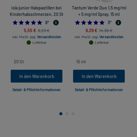
isla junior Halspastillen bei
Tantum Verde Duo 1,5 mg/ml
Kinderhalsschmerzen, 20 St
+ 5 mg/ml Spray, 15 ml
E
4.75
5.0
8
*
3
*
5,55 €
9,29 €
8,29 €
14,30 €
inkl. MwSt.
zzgl.
Versandkosten
inkl. MwSt.
zzgl.
Versandkosten
Lieferbar
Lieferbar
In den Warenkorb
In den Warenkorb
Detail- & Pflichtinformationen
Detail- & Pflichtinformationen