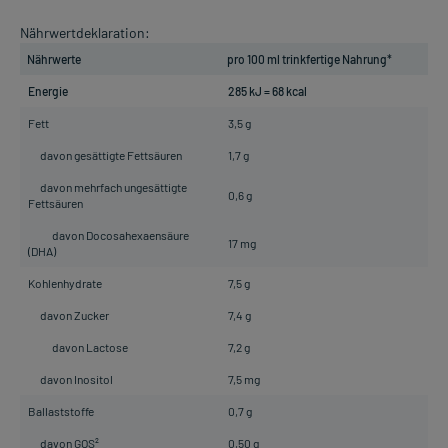
Nährwertdeklaration:
Nährwerte
pro 100 ml trinkfertige Nahrung*
Energie
285 kJ = 68 kcal
Fett
3,5 g
davon gesättigte Fettsäuren
1,7 g
davon mehrfach ungesättigte
0,6 g
Fettsäuren
davon Docosahexaensäure
17 mg
(DHA)
Kohlenhydrate
7,5 g
davon Zucker
7,4 g
davon Lactose
7,2 g
davon Inositol
7,5 mg
Ballaststoffe
0,7 g
davon GOS²
0,50 g