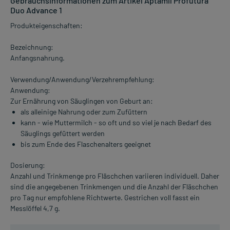
Gebrauchsinformationen zum Artikel Aptamil Profutura
Duo Advance 1
Produkteigenschaften:
Bezeichnung:
Anfangsnahrung.
Verwendung/Anwendung/Verzehrempfehlung:
Anwendung:
Zur Ernährung von Säuglingen von Geburt an:
als alleinige Nahrung oder zum Zufüttern
kann - wie Muttermilch - so oft und so viel je nach Bedarf des
Säuglings gefüttert werden
bis zum Ende des Flaschenalters geeignet
Dosierung:
Anzahl und Trinkmenge pro Fläschchen variieren individuell. Daher
sind die angegebenen Trinkmengen und die Anzahl der Fläschchen
pro Tag nur empfohlene Richtwerte. Gestrichen voll fasst ein
Messlöffel 4,7 g.