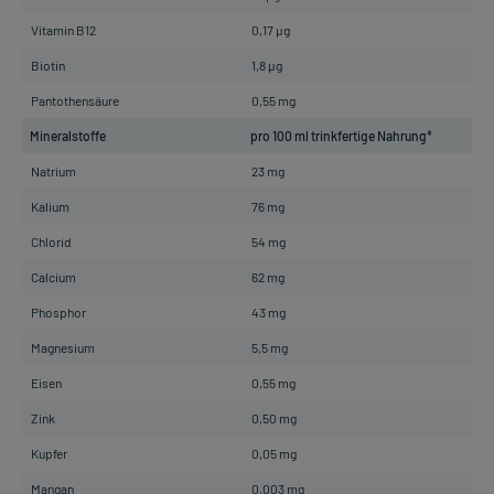
Vitamin B12
0,17 µg
Biotin
1,8 µg
Pantothensäure
0,55 mg
Mineralstoffe
pro 100 ml trinkfertige Nahrung*
Natrium
23 mg
Kalium
76 mg
Chlorid
54 mg
Calcium
62 mg
Phosphor
43 mg
Magnesium
5,5 mg
Eisen
0,55 mg
Zink
0,50 mg
Kupfer
0,05 mg
Mangan
0,003 mg