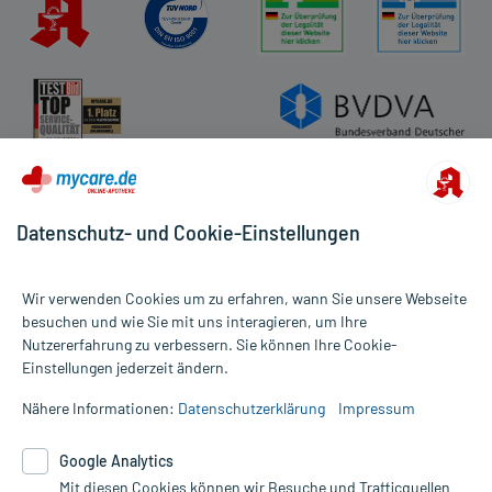
Datenschutz- und Cookie-Einstellungen
Wir verwenden Cookies um zu erfahren, wann Sie unsere Webseite
besuchen und wie Sie mit uns interagieren, um Ihre
Nutzererfahrung zu verbessern. Sie können Ihre Cookie-
Alle Preise gelten inkl. MwSt., ggf. zzgl. Versandkosten
Einstellungen jederzeit ändern.
Informationen auf dieser Website werden ausschließlich für
informative Zwecke zur Verfügung gestellt. Sie ersetzen keinesfalls
Nähere Informationen:
Datenschutzerklärung
Impressum
die Untersuchung und Behandlung durch einen Arzt. Bitte
beachten Sie, dass hierdurch weder Diagnosen gestellt noch
Google Analytics
Therapien eingeleitet werden können. | Diese Webseite benutzt
Google Analytics. Lesen Sie bitte dazu die wichtigen Hinweise in
Mit diesen Cookies können wir Besuche und Trafficquellen