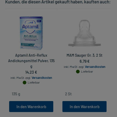
Kunden, die diesen Artikel gekauft haben, kauften auch:
Aptamil Anti-Reflux
MAM Sauger Gr. 3, 2 St
Andickungsmittel Pulver, 135
6,79 €
g
inkl. MwSt.
zzgl.
Versandkosten
in
14,23 €
Lieferbar
inkl. MwSt.
zzgl.
Versandkosten
Lieferbar
In den Warenkorb
In den Warenkorb