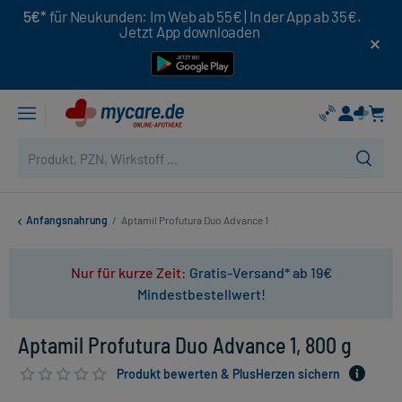
5€*
für Neukunden: Im Web ab 55€ | In der App ab 35€.
Jetzt App downloaden
Anfangsnahrung
/
Aptamil Profutura Duo Advance 1
Nur für kurze Zeit:
Gratis-Versand* ab 19€
Mindestbestellwert!
Aptamil Profutura Duo Advance 1, 800 g
Produkt bewerten & PlusHerzen sichern