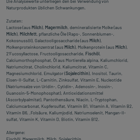
Die Analysewerte unterliegen den bei Verwendung von
Naturprodukten üblichen Schwankungen.
Zutaten:
Lactose (aus
Milch
),
Magermilch
, demineralisierte Molke (aus
Milch
),
Milchfett
, pflanzliche Öle (Raps-, Sonnenblumen-,
Kokosnussöl), Galactooligosaccharide (aus
Milch
),
Molkenproteinkonzentrat (aus
Milch
), Molkenprotein (aus
Milch
),
2'Fucosyllactose, Fructooligosaccharide,
Fischöl
,
Calciumorthophosphat, Öl aus Mortierella alpina, Kaliumchlorid,
Natriumcitrat, Cholinchlorid, Kaliumcitrat, Vitamin C,
Magnesiumchlorid, Emulgator (
Sojalecithin
), Inositol, Taurin,
Eisen-II-Sulfat, L-Carnitin, Zinksulfat, Vitamin E, Nucleotide
(Natriumsalze von Uridin-, Cytidin-, Adenosin-, Inosin-,
Guanosin-5-Monophosphat), Antioxidationsmittel
(Ascorbylpalmitat), Pantothensäure, Niacin, L-Tryptophan,
Calciumcarbonat, Kupfersulfat, Vitamin B1, Vitamin A, Vitamin B2,
Vitamin B6, ,Folsäure, Kaliumjodid, Natriumselenit, Mangan-II-
sulfat, Vitamin K, Vitamin D, Biotin, Vitamin B12.
Allergene:
Fischöl, Magermilch, Milch, Sojalecithin.