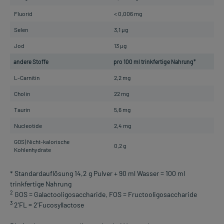
Fluorid
< 0,006 mg
Selen
3,1 µg
Jod
13 µg
andere Stoffe
pro 100 ml trinkfertige Nahrung*
L-Carnitin
2,2 mg
Cholin
22 mg
Taurin
5,6 mg
Nucleotide
2,4 mg
GOS) Nicht-kalorische
0,2 g
Kohlenhydrate
* Standardauflösung 14,2 g Pulver + 90 ml Wasser = 100 ml
trinkfertige Nahrung
2
GOS = Galactooligosaccharide, FOS = Fructooligosaccharide
3
2'FL = 2'Fucosyllactose