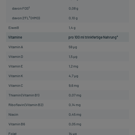
davon FOS²
0,08 g
davon 2'FL³ (HMO)
0,10 g
Eiweiß
1,4 g
Vitamine
pro 100 ml trinkfertige Nahrung*
Vitamin A
59 µg
Vitamin D
1,5 µg
Vitamin E
1,2 mg
Vitamin K
4,7 µg
Vitamin C
9,6 mg
Thiamin (Vitamin B1)
0,07 mg
Riboflavin (Vitamin B2)
0,14 mg
Niacin
0,45 mg
Vitamin B6
0,05 mg
Folat
14 µg