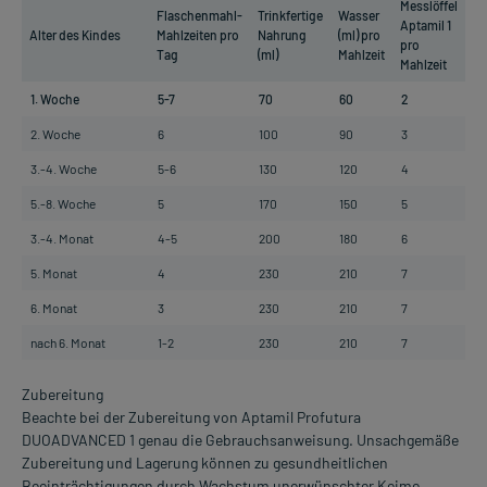
Messlöffel
Flaschenmahl-
Trinkfertige
Wasser
Aptamil 1
Alter des Kindes
Mahlzeiten pro
Nahrung
(ml) pro
pro
Tag
(ml)
Mahlzeit
Mahlzeit
1. Woche
5-7
70
60
2
2. Woche
6
100
90
3
3.-4. Woche
5-6
130
120
4
5.-8. Woche
5
170
150
5
3.-4. Monat
4-5
200
180
6
5. Monat
4
230
210
7
6. Monat
3
230
210
7
nach 6. Monat
1-2
230
210
7
Zubereitung
Beachte bei der Zubereitung von Aptamil Profutura
DUOADVANCED 1 genau die Gebrauchsanweisung. Unsachgemäße
Zubereitung und Lagerung können zu gesundheitlichen
Beeinträchtigungen durch Wachstum unerwünschter Keime