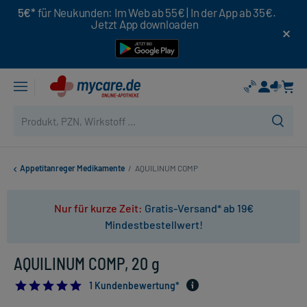
5€*
für Neukunden: Im Web ab 55€ | In der App ab 35€.
Jetzt App downloaden
Appetitanreger Medikamente
/
AQUILINUM COMP
Nur für kurze Zeit:
Gratis-Versand* ab 19€
Mindestbestellwert!
AQUILINUM COMP, 20 g
5.0
1 Kundenbewertung*