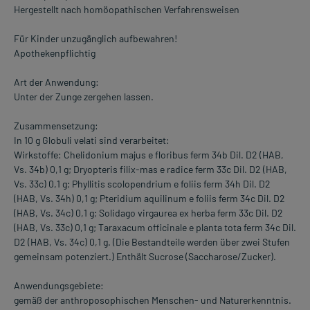
Hergestellt nach homöopathischen Verfahrensweisen
Für Kinder unzugänglich aufbewahren!
Apothekenpflichtig
Art der Anwendung:
Unter der Zunge zergehen lassen.
Zusammensetzung:
In 10 g Globuli velati sind verarbeitet:
Wirkstoffe: Chelidonium majus e floribus ferm 34b Dil. D2 (HAB,
Vs. 34b) 0,1 g; Dryopteris filix-mas e radice ferm 33c Dil. D2 (HAB,
Vs. 33c) 0,1 g; Phyllitis scolopendrium e foliis ferm 34h Dil. D2
(HAB, Vs. 34h) 0,1 g; Pteridium aquilinum e foliis ferm 34c Dil. D2
(HAB, Vs. 34c) 0,1 g; Solidago virgaurea ex herba ferm 33c Dil. D2
(HAB, Vs. 33c) 0,1 g; Taraxacum officinale e planta tota ferm 34c Dil.
D2 (HAB, Vs. 34c) 0,1 g. (Die Bestandteile werden über zwei Stufen
gemeinsam potenziert.) Enthält Sucrose (Saccharose/Zucker).
Anwendungsgebiete:
gemäß der anthroposophischen Menschen- und Naturerkenntnis.