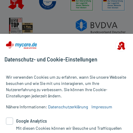
Datenschutz- und Cookie-Einstellungen
Wir verwenden Cookies um zu erfahren, wann Sie unsere Webseite
besuchen und wie Sie mit uns interagieren, um Ihre
Nutzererfahrung zu verbessern. Sie können Ihre Cookie-
Alle Preise gelten inkl. MwSt., ggf. zzgl. Versandkosten
Einstellungen jederzeit ändern.
Informationen auf dieser Website werden ausschließlich für
informative Zwecke zur Verfügung gestellt. Sie ersetzen keinesfalls
Nähere Informationen:
Datenschutzerklärung
Impressum
die Untersuchung und Behandlung durch einen Arzt. Bitte
beachten Sie, dass hierdurch weder Diagnosen gestellt noch
Google Analytics
Therapien eingeleitet werden können. | Diese Webseite benutzt
Mit diesen Cookies können wir Besuche und Trafficquellen
Google Analytics. Lesen Sie bitte dazu die wichtigen Hinweise in