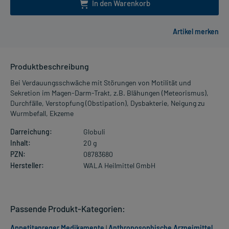
In den Warenkorb
Produktbeschreibung
Bei Verdauungsschwäche mit Störungen von Motilität und
Sekretion im Magen-Darm-Trakt, z.B. Blähungen (Meteorismus),
Durchfälle, Verstopfung (Obstipation), Dysbakterie, Neigung zu
Wurmbefall, Ekzeme
Darreichung:
Globuli
Inhalt:
20 g
PZN:
08783680
Hersteller:
WALA Heilmittel GmbH
Passende Produkt-Kategorien:
Appetitanreger Medikamente
|
Anthroposophische Arzneimittel