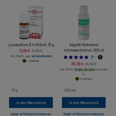
Lycopodium D 4 Globuli, 10 g
Sagella Hydramed
11,09 €
Intimwaschlotion, 500 ml
12,95 €
inkl. MwSt.
zzgl.
Versandkosten
5.0
2
*
Lieferbar
20,79 €
25,99 €
inkl. MwSt.
Gratis-Versand
innerhalb
D.
Lieferbar
In den Warenkorb
In den Warenkorb
Detail- & Pflichtinformationen
Detail- & Pflichtinformationen