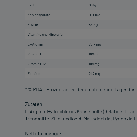
Fett
0,8 g
Kohlenhydrate
0,006 g
Eiweiß
83,7 g
Vitamine und Mineralien
L—Arginin
70,7 mg
Vitamin B6
109 mg
Vitamin B12
109 mg
Folsäure
21,7 mg
* % RDA = Prozentanteil der empfohlenen Tagesdosi
Zutaten:
L-Arginin-Hydrochlorid, Kapselhülle (Gelatine, Tita
Trennmittel Siliciumdioxid, Maltodextrin, Pyridoxin 
Nettofüllmenge: