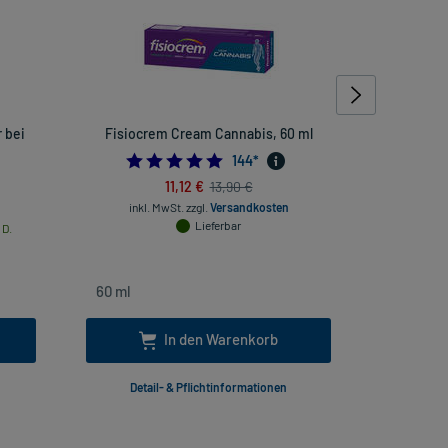
 bei
Fisiocrem Cream Cannabis, 60 ml
Pantopraz
4.909722222222222
144
*
11,12 €
13,90 €
inkl. MwSt.
zzgl.
Versandkosten
Lieferbar
 D.
inkl
In den Warenkorb
Detail- & Pflichtinformationen
Deta