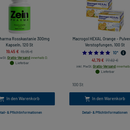
harma Rosskastanie 300mg
Macrogol HEXAL Orange - Pulver
Kapseln, 120 St
Verstopfungen, 100 St
19,45 €
19,95 €
5.0
10
*
MwSt.
Gratis-Versand
innerhalb D.
41,79 €
77,62 €
Lieferbar
inkl. MwSt.
Gratis-Versand
innerhalb
Lieferbar
In den Warenkorb
In den Warenkorb
tail- & Pflichtinformationen
Detail- & Pflichtinformationen