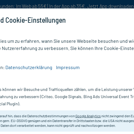
unden: Im Web ab 55€ | In der App ab 35€. Jetzt App downloade
d Cookie-Einstellungen
es um zu erfahren, wann Sie unsere Webseite besuchen und wie
e Nutzererfahrung zu verbessern. Sie können Ihre Cookie-Einste
nlösen
Rezeptur
Aktion %
en:
Datenschutzerklärung
Impressum
/
Arginin Plus Folsäure Kapseln
s können wir Besuche und Trafficquellen zählen, um die Leistung unsere
Nur für kurze Zeit:
Gratis-Versand* ab 19€ Mindestbestellwert!
fahrung zu verbessern (Criteo, Google Signals, Bing Ads Universal Event 
ial Plugin).
, 120 St
arauf hin, dass die Datenschutzbestimmungen von
Google Analytics
nicht zwingend den E
Nahrungsergänzungsmittel.
n gem. EU-DSGVO genügen und ein Datentransfer in Drittstaaten bzw. die USA nicht ausg
 Daten dort verarbeitet werden, kann nicht geprüft und nachvollzogen werden.
Darreichung:
Ka