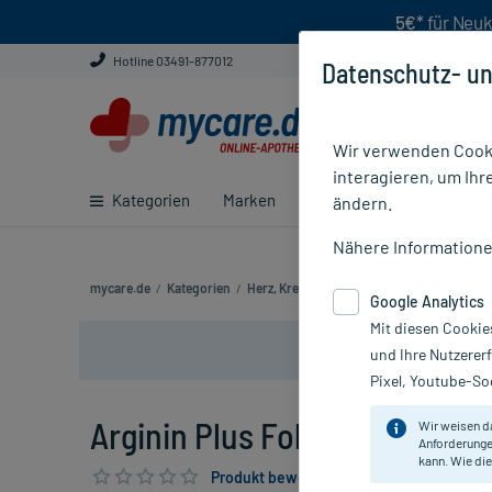
5€*
für Neuk
Hotline 03491-877012
Datenschutz- un
Wir verwenden Cooki
interagieren, um Ihr
Kategorien
Marken
Ratgeber
E-Rezept ei
ändern.
Nähere Information
mycare.de
/
Kategorien
/
Herz, Kreislauf & Venen
/
Hoher Blutdruck
Google Analytics
Mit diesen Cookie
und Ihre Nutzerer
Pixel, Youtube-Soc
Arginin Plus Folsäure Kapseln
Wir weisen d
Anforderunge
kann. Wie die
Produkt bewerten & PlusHerzen sichern