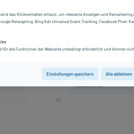
Inhalt:
12
PZN:
09
 wird das Klickverhalten erfasst, um relevante Anzeigen und Remarketing
Hersteller:
N
Google Retargeting, Bing Ads Universal Event Tracking, Facebook Pixel, Ka
20,42 €
UVP
22,50 €
20
inkl. MwSt.
Gratis-Versand
innerhalb D.
kies
d für die Funktionen der Webseite unbedingt erforderlich und können nich
Einstellungen speichern
Alle ablehnen