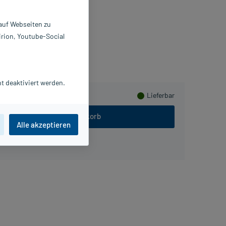
0 St
156123
 auf Webseiten zu
atuGena GmbH
irion, Youtube-Social
5
PlusHerzen sammeln
t deaktiviert werden.
Lieferbar
In den Warenkorb
Alle akzeptieren