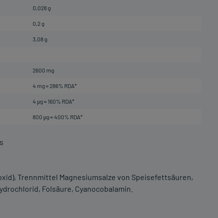
0,028 g
0,2 g
3,08 g
2600 mg
4 mg = 286% RDA*
4 μg = 160% RDA*
800 μg = 400% RDA*
s
noxid), Trennmittel Magnesiumsalze von Speisefettsäuren,
Hydrochlorid, Folsäure, Cyanocobalamin.