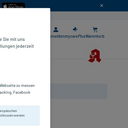
n
E-Rezept App
Anmelden
mycarePlus
Warenkorb
 Sie mit uns
llungen jederzeit
r Webseite zu messen
Tracking, Facebook
uropäischen
eschlossen werden
pseln