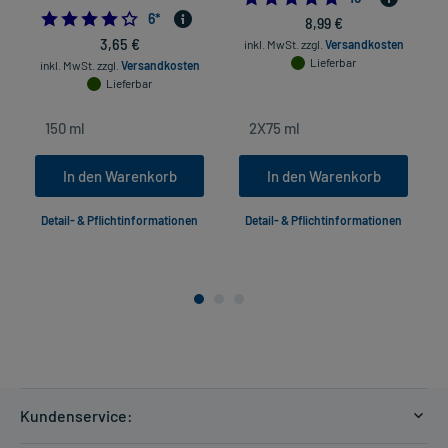
4.0
6
*
8,99 €
3,65 €
inkl. MwSt.
zzgl.
Versandkosten
Lieferbar
inkl. MwSt.
zzgl.
Versandkosten
Lieferbar
In den Warenkorb
In den Warenkorb
Detail- & Pflichtinformationen
Detail- & Pflichtinformationen
Kundenservice: