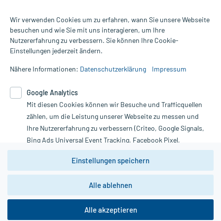
Wir verwenden Cookies um zu erfahren, wann Sie unsere Webseite
besuchen und wie Sie mit uns interagieren, um Ihre
Nutzererfahrung zu verbessern. Sie können Ihre Cookie-
Alle Preise gelten inkl. MwSt., ggf. zzgl. Versandkosten
Einstellungen jederzeit ändern.
Informationen auf dieser Website werden ausschließlich für
informative Zwecke zur Verfügung gestellt. Sie ersetzen keinesfalls
Nähere Informationen:
Datenschutzerklärung
Impressum
die Untersuchung und Behandlung durch einen Arzt. Bitte
beachten Sie, dass hierdurch weder Diagnosen gestellt noch
Google Analytics
Therapien eingeleitet werden können. | Diese Webseite benutzt
Mit diesen Cookies können wir Besuche und Trafficquellen
Google Analytics. Lesen Sie bitte dazu die wichtigen Hinweise in
unserer Datenschutzerklärung. Für den Widerruf einer Bestellung
zählen, um die Leistung unserer Webseite zu messen und
nutzen Sie das Formular:
Ihre Nutzererfahrung zu verbessern (Criteo, Google Signals,
Bing Ads Universal Event Tracking, Facebook Pixel,
Vertrag widerrufen
Youtube-Social Plugin).
Einstellungen speichern
Wir weisen darauf hin, dass die
Datenschutzbestimmungen von
Google Analytics
nicht
Alle ablehnen
*Hinweise zu unseren Aktionen und Bewertungen
zwingend den Europäischen Anforderungen gem. EU-
DSGVO genügen und ein Datentransfer in Drittstaaten bzw.
die USA nicht ausgeschlossen werden kann. Wie die
Alle akzeptieren
Daten dort verarbeitet werden, kann nicht geprüft und
nachvollzogen werden.
copyright @ 2026 Roland Helle e.K. - Versandapotheke - Alle Rechte vorbehalten