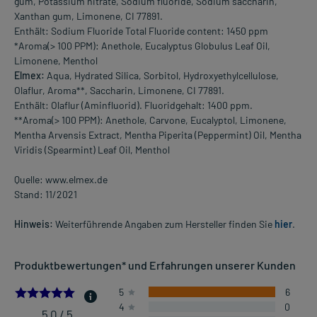
gum, Potassium nitrate, Sodium fluoride, Sodium saccharin,
Xanthan gum, Limonene, CI 77891.
Enthält: Sodium Fluoride Total Fluoride content: 1450 ppm
*Aroma(> 100 PPM): Anethole, Eucalyptus Globulus Leaf Oil,
Limonene, Menthol
Elmex:
Aqua, Hydrated Silica, Sorbitol, Hydroxyethylcellulose,
Olaflur, Aroma**, Saccharin, Limonene, CI 77891.
Enthält: Olaflur (Aminfluorid). Fluoridgehalt: 1400 ppm.
**Aroma(> 100 PPM): Anethole, Carvone, Eucalyptol, Limonene,
Mentha Arvensis Extract, Mentha Piperita (Peppermint) Oil, Mentha
Viridis (Spearmint) Leaf Oil, Menthol
Quelle: www.elmex.de
Stand: 11/2021
Hinweis:
Weiterführende Angaben zum Hersteller finden Sie
hier
.
Produktbewertungen* und Erfahrungen unserer Kunden
5.0
5
6
4
0
5,0 / 5