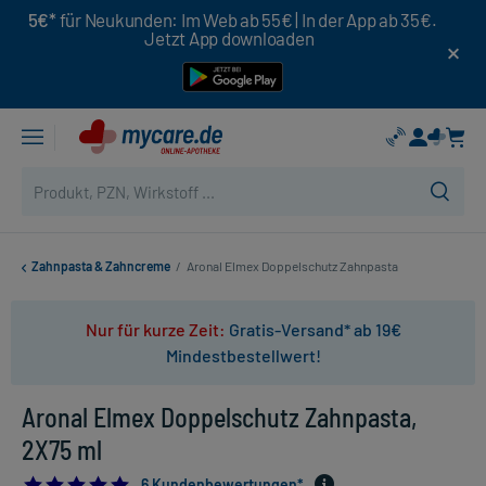
5€*
für Neukunden: Im Web ab 55€ | In der App ab 35€.
Jetzt App downloaden
Zahnpasta & Zahncreme
/
Aronal Elmex Doppelschutz Zahnpasta
Nur für kurze Zeit:
Gratis-Versand* ab 19€
Mindestbestellwert!
Aronal Elmex Doppelschutz Zahnpasta,
2X75 ml
5.0
6 Kundenbewertungen*