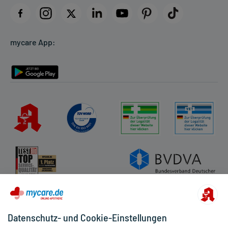
Datenschutz
Cookie-Einstellungen
mycare App:
Rückgabe/Widerruf
Barrierefreiheitserklärung
Datenschutz- und Cookie-Einstellungen