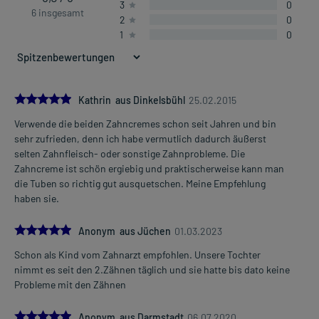
3
0
6 insgesamt
2
0
1
0
5.0
Kathrin aus Dinkelsbühl
25.02.2015
Verwende die beiden Zahncremes schon seit Jahren und bin
sehr zufrieden, denn ich habe vermutlich dadurch äußerst
selten Zahnfleisch- oder sonstige Zahnprobleme. Die
Zahncreme ist schön ergiebig und praktischerweise kann man
die Tuben so richtig gut ausquetschen. Meine Empfehlung
haben sie.
5.0
Anonym aus Jüchen
01.03.2023
Schon als Kind vom Zahnarzt empfohlen. Unsere Tochter
nimmt es seit den 2.Zähnen täglich und sie hatte bis dato keine
Probleme mit den Zähnen
5.0
Anonym aus Darmstadt
06.07.2020