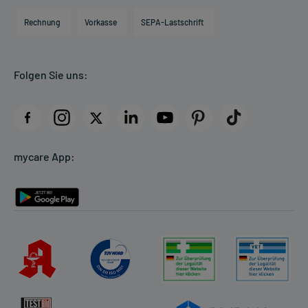
Engagement
Direktabrechnung PKV
Rechnung
Vorkasse
SEPA-Lastschrift
Partner
Apotheke vor Ort
Kundenbewertungen
Folgen Sie uns:
AGB
Impressum
Datenschutz
Cookie-Einstellungen
mycare App:
Rückgabe/Widerruf
Barrierefreiheitserklärung