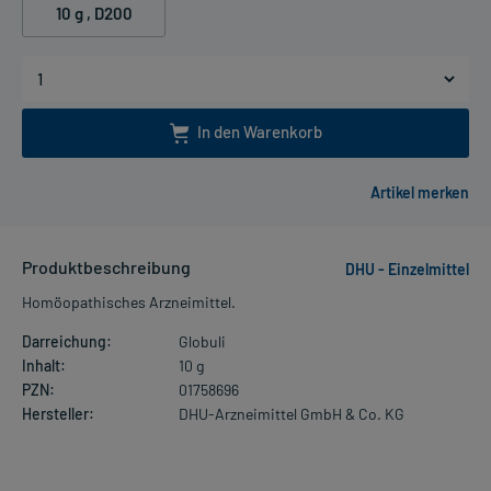
10 g
, D200
In den Warenkorb
Produktbeschreibung
DHU - Einzelmittel
Homöopathisches Arzneimittel.
Darreichung:
Globuli
Inhalt:
10 g
PZN:
01758696
Hersteller:
DHU-Arzneimittel GmbH & Co. KG