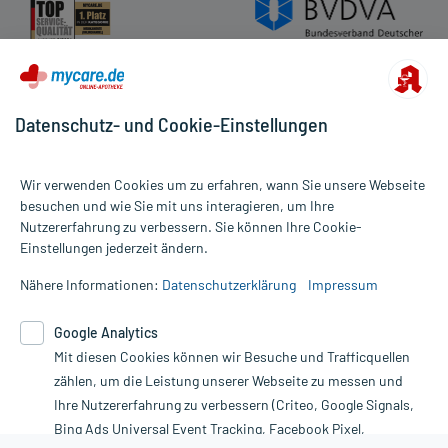
Datenschutz- und Cookie-Einstellungen
Wir verwenden Cookies um zu erfahren, wann Sie unsere Webseite
besuchen und wie Sie mit uns interagieren, um Ihre
Nutzererfahrung zu verbessern. Sie können Ihre Cookie-
Alle Preise gelten inkl. MwSt., ggf. zzgl. Versandkosten
Einstellungen jederzeit ändern.
Informationen auf dieser Website werden ausschließlich für
informative Zwecke zur Verfügung gestellt. Sie ersetzen keinesfalls
Nähere Informationen:
Datenschutzerklärung
Impressum
die Untersuchung und Behandlung durch einen Arzt. Bitte
beachten Sie, dass hierdurch weder Diagnosen gestellt noch
Google Analytics
Therapien eingeleitet werden können. | Diese Webseite benutzt
Mit diesen Cookies können wir Besuche und Trafficquellen
Google Analytics. Lesen Sie bitte dazu die wichtigen Hinweise in
unserer Datenschutzerklärung. Für den Widerruf einer Bestellung
zählen, um die Leistung unserer Webseite zu messen und
nutzen Sie das Formular:
Ihre Nutzererfahrung zu verbessern (Criteo, Google Signals,
Bing Ads Universal Event Tracking, Facebook Pixel,