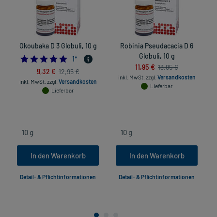
Okoubaka D 3 Globuli, 10 g
Robinia Pseudacacia D 6
Globuli, 10 g
5.0
1
*
11,95 €
13,95 €
9,32 €
12,95 €
inkl. MwSt.
zzgl.
Versandkosten
inkl. MwSt.
zzgl.
Versandkosten
Lieferbar
Lieferbar
In den Warenkorb
In den Warenkorb
Detail- & Pflichtinformationen
Detail- & Pflichtinformationen