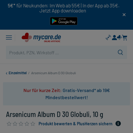
5€*
für Neukunden: Im Web ab 55€ | In der App ab 35€.
Jetzt App downloaden
Einzelmittel
/
Arsenicum Album D 30 Globuli
Nur für kurze Zeit:
Gratis-Versand* ab 19€
Mindestbestellwert!
Arsenicum Album D 30 Globuli, 10 g
Produkt bewerten & PlusHerzen sichern