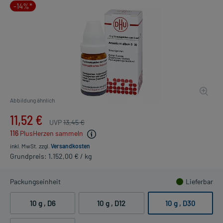
-14%*
Abbildung ähnlich
11,52 €
UVP
13,45 €
116
PlusHerzen sammeln
inkl. MwSt.
zzgl.
Versandkosten
Grundpreis: 1.152,00 € / kg
Packungseinheit
Lieferbar
10 g
, D6
10 g
, D12
10 g
, D30