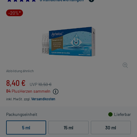
-20%*
Abbildung ähnlich
8,40 €
UVP
10,50 €
84
PlusHerzen sammeln
inkl. MwSt.
zzgl.
Versandkosten
Packungseinheit
Lieferbar
5 ml
15 ml
30 ml