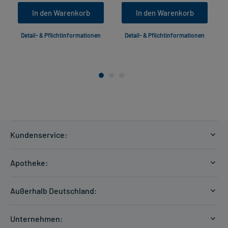
In den Warenkorb
In den Warenkorb
Detail- & Pflichtinformationen
Detail- & Pflichtinformationen
Kundenservice:
Versandkosten
Apotheke:
Zahlungsarten
Ratgeber
Kontakt
Außerhalb Deutschland:
E-Rezept
FAQ
Versandkosten Schweiz
Papierrezept einlösen
Hilfe
Unternehmen: