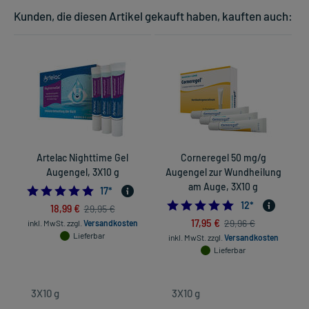
Kunden, die diesen Artikel gekauft haben, kauften auch:
Artelac Nighttime Gel
Corneregel 50 mg/g
Augengel, 3X10 g
Augengel zur Wundheilung
am Auge, 3X10 g
5.0
17
*
4.8333333333333
12
*
18,99 €
29,95 €
17,95 €
29,96 €
inkl. MwSt.
zzgl.
Versandkosten
Lieferbar
inkl. MwSt.
zzgl.
Versandkosten
Lieferbar