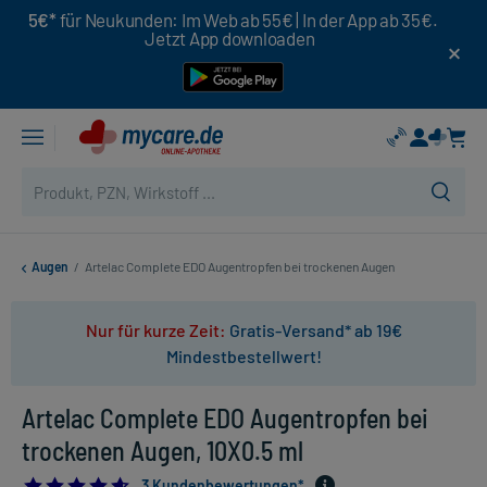
5€*
für Neukunden: Im Web ab 55€ | In der App ab 35€.
Jetzt App downloaden
Augen
/
Artelac Complete EDO Augentropfen bei trockenen Augen
Nur für kurze Zeit:
Gratis-Versand* ab 19€
Mindestbestellwert!
Artelac Complete EDO Augentropfen bei
trockenen Augen, 10X0.5 ml
4.666666666666667
3 Kundenbewertungen*