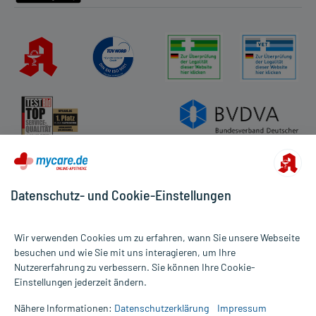
Datenschutz- und Cookie-Einstellungen
Wir verwenden Cookies um zu erfahren, wann Sie unsere Webseite
besuchen und wie Sie mit uns interagieren, um Ihre
Nutzererfahrung zu verbessern. Sie können Ihre Cookie-
Alle Preise gelten inkl. MwSt., ggf. zzgl. Versandkosten
Einstellungen jederzeit ändern.
Informationen auf dieser Website werden ausschließlich für
informative Zwecke zur Verfügung gestellt. Sie ersetzen keinesfalls
Nähere Informationen:
Datenschutzerklärung
Impressum
die Untersuchung und Behandlung durch einen Arzt. Bitte