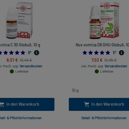
rnica C 30 Globuli, 10 g
Nux vomica D6 DHU Globuli, 10
4.888888888888889
5.0
9
*
5
*
8,57 €
7,53 €
13,45 €
12,95 €
kl. MwSt.
zzgl.
Versandkosten
inkl. MwSt.
zzgl.
Versandkosten
Lieferbar
Lieferbar
In den Warenkorb
In den Warenkorb
tail- & Pflichtinformationen
Detail- & Pflichtinformationen