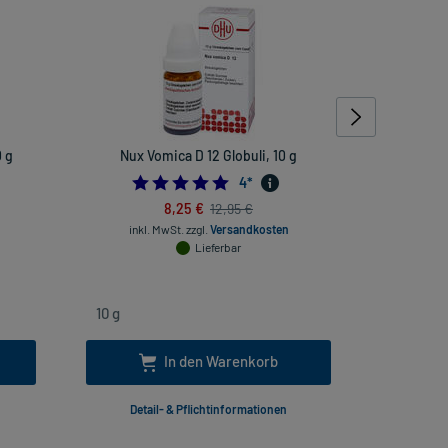
 g
Nux Vomica D 12 Globuli, 10 g
Rhus toxi
rheuma
4.75
4
*
8,25 €
12,95 €
inkl. MwSt.
zzgl.
Versandkosten
Lieferbar
inkl
In den Warenkorb
Detail- & Pflichtinformationen
Deta