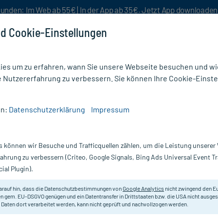
unden: Im Web ab 55€ | In der App ab 35€. Jetzt App downloade
d Cookie-Einstellungen
es um zu erfahren, wann Sie unsere Webseite besuchen und wie
e Nutzererfahrung zu verbessern. Sie können Ihre Cookie-Einste
nlösen
Rezeptur
Aktion %
en:
Datenschutzerklärung
Impressum
DA C200
s können wir Besuche und Trafficquellen zählen, um die Leistung unsere
Nur für kurze Zeit:
Gratis-Versand* ab 19€ Mindestbestellwert!
fahrung zu verbessern (Criteo, Google Signals, Bing Ads Universal Event 
ial Plugin).
arauf hin, dass die Datenschutzbestimmungen von
Google Analytics
nicht zwingend den E
Homöopathisches Arzneimittel.
n gem. EU-DSGVO genügen und ein Datentransfer in Drittstaaten bzw. die USA nicht ausg
 Daten dort verarbeitet werden, kann nicht geprüft und nachvollzogen werden.
Darreichung:
Gl