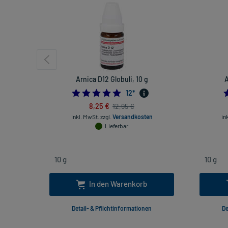
Arnica D12 Globuli, 10 g
A
5.0
12
*
8,25 €
12,95 €
inkl. MwSt.
zzgl.
Versandkosten
in
Lieferbar
In den Warenkorb
Detail- & Pflichtinformationen
De