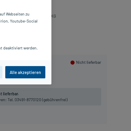
 g
160379
 auf Webseiten zu
U-Arzneimittel GmbH & Co. KG
irion, Youtube-Social
lusHerzen sammeln
t deaktiviert werden.
Nicht lieferbar
Alle akzeptieren
 lieferbar.
iven:
Tel. 03491-8770120 (gebührenfrei)