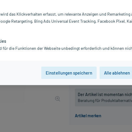
Inhalt:
10
PZN:
07
 wird das Klickverhalten erfasst, um relevante Anzeigen und Remarketing
Hersteller:
DH
Google Retargeting, Bing Ads Universal Event Tracking, Facebook Pixel, Ka
18,72 €
UVP
21,85 €
188
P
inkl. MwSt.
zzgl.
Versandkosten
kies
Grundpreis: 1.872,00 € / kg
d für die Funktionen der Webseite unbedingt erforderlich und können nich
Packungseinheit
Einstellungen speichern
Alle ablehnen
10 g
, C30
10 g
, C200
Der Artikel ist momentan nicht
Beratung für Produktalternat