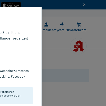
n
E-Rezept App
Anmelden
mycarePlus
Warenkorb
 Sie mit uns
llungen jederzeit
r Webseite zu messen
Tracking, Facebook
uropäischen
eschlossen werden
obuli