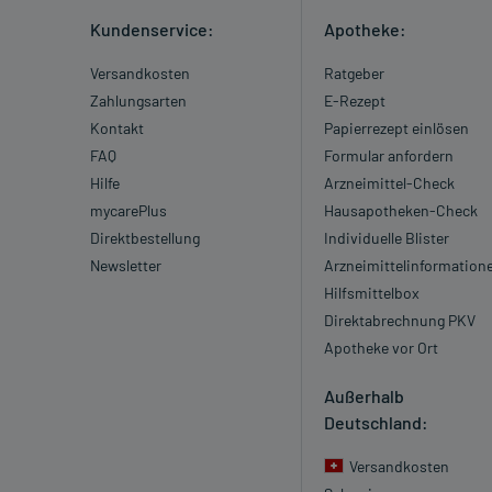
Kundenservice:
Apotheke:
Versandkosten
Ratgeber
Zahlungsarten
E-Rezept
Kontakt
Papierrezept einlösen
FAQ
Formular anfordern
Hilfe
Arzneimittel-Check
mycarePlus
Hausapotheken-Check
Direktbestellung
Individuelle Blister
Newsletter
Arzneimittelinformation
Hilfsmittelbox
Direktabrechnung PKV
Apotheke vor Ort
Außerhalb
Deutschland:
Versandkosten