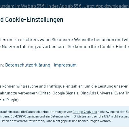
unden: Im Web ab 55€ | In der App ab 35€. Jetzt App downloade
d Cookie-Einstellungen
es um zu erfahren, wann Sie unsere Webseite besuchen und wie
e Nutzererfahrung zu verbessern. Sie können Ihre Cookie-Einste
nlösen
Rezeptur
Aktion %
en:
Datenschutzerklärung
Impressum
r
/
Aspirin Complex Beutel mit Granulat
s können wir Besuche und Trafficquellen zählen, um die Leistung unsere
Nur für kurze Zeit:
Gratis-Versand* ab 19€ Mindestbestellwert!
fahrung zu verbessern (Criteo, Google Signals, Bing Ads Universal Event 
ial Plugin).
anulat, 10 St
Aspirin
arauf hin, dass die Datenschutzbestimmungen von
Google Analytics
nicht zwingend den E
n gem. EU-DSGVO genügen und ein Datentransfer in Drittstaaten bzw. die USA nicht ausg
 Daten dort verarbeitet werden, kann nicht geprüft und nachvollzogen werden.
Zur symptomatischen Behandlung 
Schnupfen.