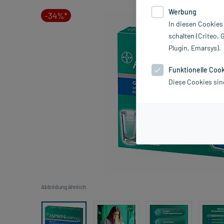
Werbung
-34%*
In diesen Cookies
schalten (Criteo, 
Plugin, Emarsys).
Funktionelle Coo
Diese Cookies sin
Abbildung ähnlich