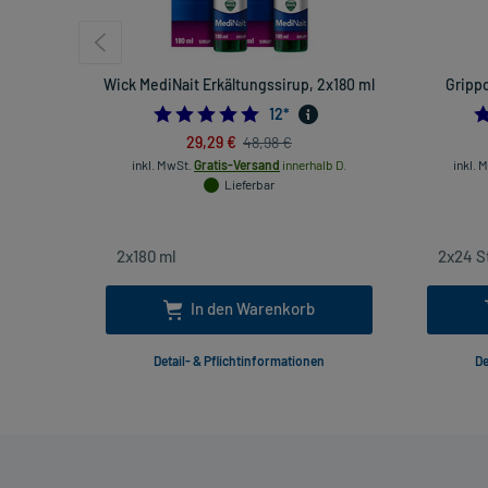
Wick MediNait Erkältungssirup, 2x180 ml
Grippo
4.916666666666667
12
*
29,29 €
48,98 €
inkl. MwSt.
Gratis-Versand
innerhalb D.
inkl. 
Lieferbar
In den Warenkorb
Detail- & Pflichtinformationen
De