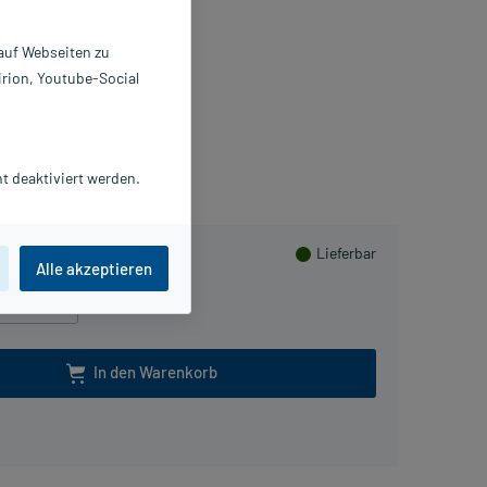
 St
 auf Webseiten zu
227112
irion, Youtube-Social
yer Vital GmbH
Beipackzettel als PDF
Herzen sammeln
t deaktiviert werden.
Lieferbar
Alle akzeptieren
40 St
In den Warenkorb