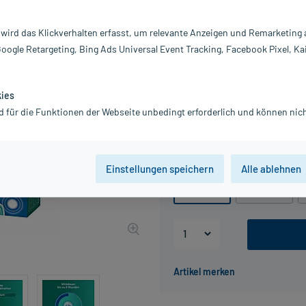
Inhalt:
10
 wird das Klickverhalten erfasst, um relevante Anzeigen und Remarketing
PZN:
03
Google Retargeting, Bing Ads Universal Event Tracking, Facebook Pixel, Ka
Hersteller:
Ba
Information:
7,99 €
kies
UVP
12,19 €
80
Plus
d für die Funktionen der Webseite unbedingt erforderlich und können nich
inkl. MwSt.
zzgl.
Versandkosten
Packungseinheit
Einstellungen speichern
Alle ablehnen
10 St
20 St