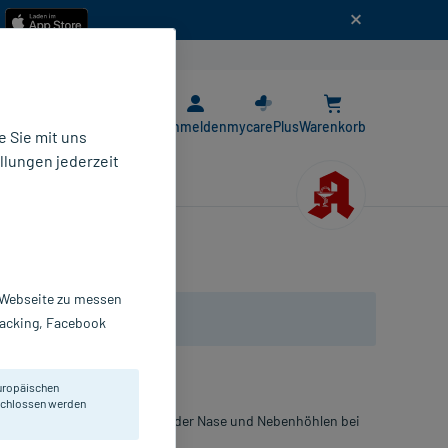
n
E-Rezept App
Anmelden
mycarePlus
Warenkorb
 Sie mit uns
llungen jederzeit
r Webseite zu messen
Tracking, Facebook
uropäischen
eschlossen werden
von Schleimhautschwellung der Nase und Nebenhöhlen bei