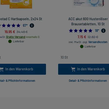
stad C Hartkapseln, 2x24 St
ACC akut 600 Hustenlöser
Brausetabletten, 10 St
4.970149253731344
67
*
4.94444
18
*
19,95 €
34,48 €
7,15 €
12,82 €
MwSt.
Gratis-Versand
innerhalb D.
Lieferbar
inkl. MwSt.
zzgl.
Versandkosten
Lieferbar
In den Warenkorb
In den Warenkorb
tail- & Pflichtinformationen
Detail- & Pflichtinformationen