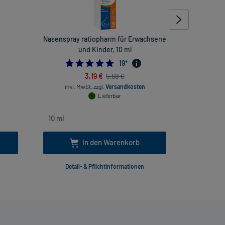
Nasenspray ratiopharm für Erwachsene
Ibu 400 ak
und Kinder, 10 ml
4444444445
4.947368421052632
19
*
3,19 €
5,69 €
inkl. MwSt.
zzgl.
Versandkosten
inkl
Lieferbar
In den Warenkorb
Detail- & Pflichtinformationen
Deta