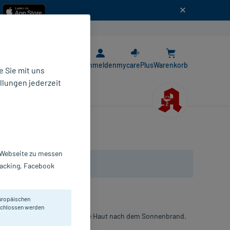
n
E-Rezept App
Anmelden
mycarePlus
Warenkorb
 Sie mit uns
llungen jederzeit
r Webseite zu messen
Tracking, Facebook
uropäischen
eschlossen werden
d regeneriert die empfindliche Haut nach dem Sonnenbrand.