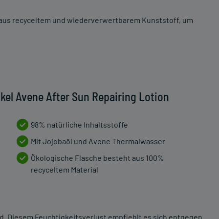
% aus recyceltem und wiederverwertbarem Kunststoff, um
kel Avene After Sun Repairing Lotion
98% natürliche Inhaltsstoffe
Mit Jojobaöl und Avene Thermalwasser
Ökologische Flasche besteht aus 100%
recyceltem Material
rd. Diesem Feuchtigkeitsverlust empfiehlt es sich entgegen