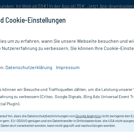
unden: Im Web ab 55€ | In der App ab 35€. Jetzt App downloade
d Cookie-Einstellungen
es um zu erfahren, wann Sie unsere Webseite besuchen und wie
e Nutzererfahrung zu verbessern. Sie können Ihre Cookie-Einste
nlösen
Rezeptur
Aktion %
en:
Datenschutzerklärung
Impressum
enschutz für Kinderhaut
/
Avene After Sun Repairing Lotion
s können wir Besuche und Trafficquellen zählen, um die Leistung unsere
Nur für kurze Zeit:
Gratis-Versand* ab 19€ Mindestbestellwert!
fahrung zu verbessern (Criteo, Google Signals, Bing Ads Universal Event 
ial Plugin).
tion, 400 ml
Avene
arauf hin, dass die Datenschutzbestimmungen von
Google Analytics
nicht zwingend den E
n gem. EU-DSGVO genügen und ein Datentransfer in Drittstaaten bzw. die USA nicht ausg
 Daten dort verarbeitet werden, kann nicht geprüft und nachvollzogen werden.
Beruhigt, spendet Feuchtigkeit un
Für die ganze Familie.