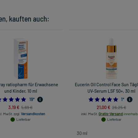
en, kauften auch:
ay ratiopharm für Erwachsene
Eucerin Oil Control Face Sun Täg
und Kinder, 10 ml
UV-Serum LSF 50+, 30 ml
4.947368421052632
5.0
19
*
1
*
3,19 €
21,00 €
5,69 €
26,25 €
kl. MwSt.
zzgl.
Versandkosten
inkl. MwSt.
Gratis-Versand
innerhalb
Lieferbar
Lieferbar