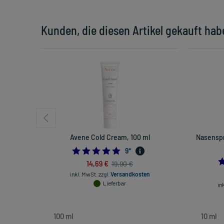
Kunden, die diesen Artikel gekauft hab
Avene Cold Cream, 100 ml
Nasenspr
4.888888888888889
9
*
14,69 €
19,90 €
inkl. MwSt.
zzgl.
Versandkosten
Lieferbar
in