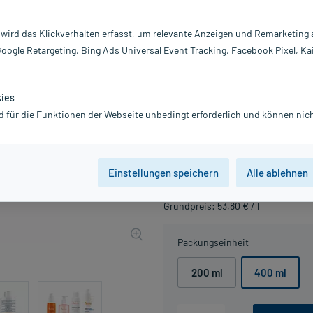
Darreichung:
Lo
 wird das Klickverhalten erfasst, um relevante Anzeigen und Remarketing
Inhalt:
40
Google Retargeting, Bing Ads Universal Event Tracking, Facebook Pixel, Ka
PZN:
17
Hersteller:
P
kies
Geschenk für Sie:
Gr
d für die Funktionen der Webseite unbedingt erforderlich und können nich
Jetzt ansehen
21,52 €
UVP
26,90 €
216
P
Einstellungen speichern
Alle ablehnen
inkl. MwSt.
Gratis-Versand
innerhalb D.
Grundpreis: 53,80 € / l
Packungseinheit
200 ml
400 ml