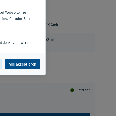
tion
 auf Webseiten zu
0 ml
irion, Youtube-Social
896785
IERRE FABRE DERMO KOSMETIK GmbH
atis Avene After Sun Lotion, 50 ml
t deaktiviert werden.
lusHerzen sammeln
Alle akzeptieren
Lieferbar