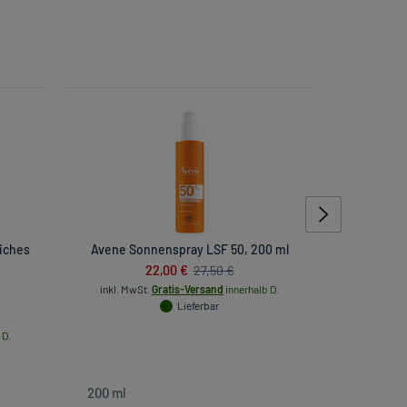
liches
Avene Sonnenspray LSF 50, 200 ml
Skjur I
22,00 €
27,50 €
inkl. MwSt.
Gratis-Versand
innerhalb D.
Lieferbar
inkl. Mw
 D.