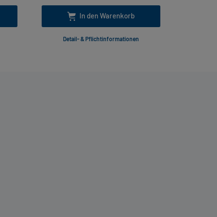
In den Warenkorb
Detail- & Pflichtinformationen
Deta