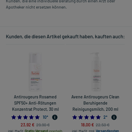
Kunden, die eine individuelle Beratung durch einen Arzt oder
Apotheker nicht ersetzen können.
Kunden, die diesen Artikel gekauft haben, kauften auch:
Antirougeurs Rosamed
Avene Antirougeurs Clean
SPF50+ Anti-Rötungen
Beruhigende
Konzentrat Protect, 30 ml
Reinigungsmilch, 200 ml
4.8
5.0
10
*
2
*
23,92 €
18,00 €
29,90 €
22,50 €
inkl. MwSt.
Gratis-Versand
innerhalb
inkl. MwSt.
zzgl.
Versandkosten