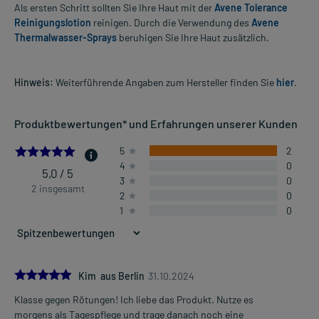
Als ersten Schritt sollten Sie Ihre Haut mit der
Avene Tolerance
Reinigungslotion
reinigen. Durch die Verwendung des
Avene
Thermalwasser-Sprays
beruhigen Sie Ihre Haut zusätzlich.
Hinweis:
Weiterführende Angaben zum Hersteller finden Sie
hier
.
Produktbewertungen* und Erfahrungen unserer Kunden
5.0
5
2
4
0
5,0 / 5
3
0
2 insgesamt
2
0
1
0
5.0
Kim aus Berlin
31.10.2024
Klasse gegen Rötungen! Ich liebe das Produkt. Nutze es
morgens als Tagespflege und trage danach noch eine