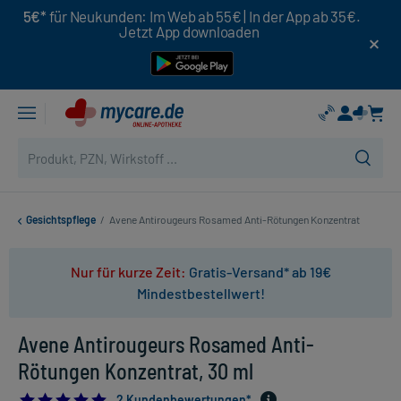
5€*
für Neukunden: Im Web ab 55€ | In der App ab 35€.
Jetzt App downloaden
Gesichtspflege
/
Avene Antirougeurs Rosamed Anti-Rötungen Konzentrat
Nur für kurze Zeit:
Gratis-Versand* ab 19€
Mindestbestellwert!
Avene Antirougeurs Rosamed Anti-
Rötungen Konzentrat, 30 ml
5.0
2 Kundenbewertungen*