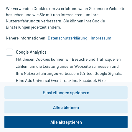
Wir verwenden Cookies um zu erfahren, wann Sie unsere Webseite
besuchen und wie Sie mit uns interagieren, um Ihre
Nutzererfahrung zu verbessern. Sie können Ihre Cookie-
Alle Preise gelten inkl. MwSt., ggf. zzgl. Versandkosten
Einstellungen jederzeit ändern.
Informationen auf dieser Website werden ausschließlich für
informative Zwecke zur Verfügung gestellt. Sie ersetzen keinesfalls
Nähere Informationen:
Datenschutzerklärung
Impressum
die Untersuchung und Behandlung durch einen Arzt. Bitte
beachten Sie, dass hierdurch weder Diagnosen gestellt noch
Google Analytics
Therapien eingeleitet werden können. | Diese Webseite benutzt
Mit diesen Cookies können wir Besuche und Trafficquellen
Google Analytics. Lesen Sie bitte dazu die wichtigen Hinweise in
unserer Datenschutzerklärung. Für den Widerruf einer Bestellung
zählen, um die Leistung unserer Webseite zu messen und
nutzen Sie das Formular:
Ihre Nutzererfahrung zu verbessern (Criteo, Google Signals,
Bing Ads Universal Event Tracking, Facebook Pixel,
Vertrag widerrufen
Youtube-Social Plugin).
Einstellungen speichern
Wir weisen darauf hin, dass die
Datenschutzbestimmungen von
Google Analytics
nicht
Alle ablehnen
*Hinweise zu unseren Aktionen und Bewertungen
zwingend den Europäischen Anforderungen gem. EU-
DSGVO genügen und ein Datentransfer in Drittstaaten bzw.
die USA nicht ausgeschlossen werden kann. Wie die
Alle akzeptieren
Daten dort verarbeitet werden, kann nicht geprüft und
nachvollzogen werden.
copyright @ 2026 Roland Helle e.K. - Versandapotheke - Alle Rechte vorbehalten