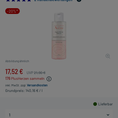
-20%*
Abbildung ähnlich
17,52 €
UVP
21,90 €
176
PlusHerzen sammeln
inkl. MwSt.
zzgl.
Versandkosten
Grundpreis: 140,16 € / l
Lieferbar