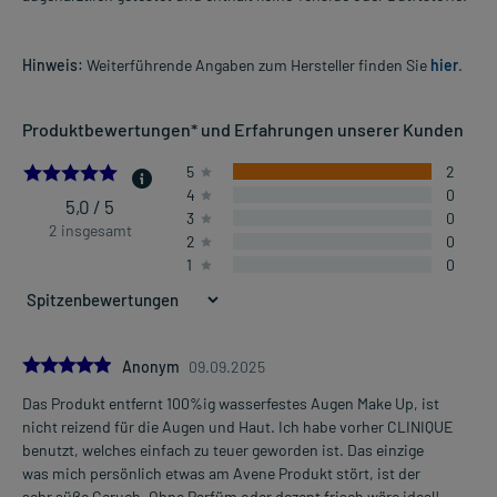
Hinweis:
Weiterführende Angaben zum Hersteller finden Sie
hier
.
Produktbewertungen* und Erfahrungen unserer Kunden
5.0
5
2
4
0
5,0 / 5
3
0
2 insgesamt
2
0
1
0
5.0
Anonym
09.09.2025
Das Produkt entfernt 100%ig wasserfestes Augen Make Up, ist
nicht reizend für die Augen und Haut. Ich habe vorher CLINIQUE
benutzt, welches einfach zu teuer geworden ist. Das einzige
was mich persönlich etwas am Avene Produkt stört, ist der
sehr süße Geruch. Ohne Parfüm oder dezent frisch wäre ideal! -