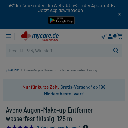
5€*
für Neukunden: Im Web ab 55€ | In der App ab 35€.
Jetzt App downloaden
Gesicht
/
Avene Augen-Make-up Entferner wasserfest flüssig
Nur für kurze Zeit:
Gratis-Versand* ab 19€
Mindestbestellwert!
Avene Augen-Make-up Entferner
wasserfest flüssig, 125 ml
5.0
2 Kundenbewertungen*