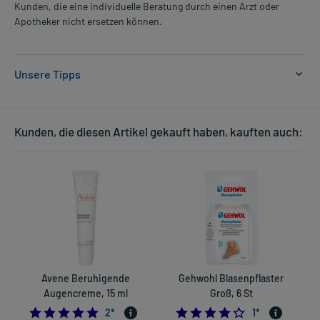
Kunden, die eine individuelle Beratung durch einen Arzt oder
Apotheker nicht ersetzen können.
Unsere Tipps
Für Kontaktlinsenträger geeignet
Kunden, die diesen Artikel gekauft haben, kauften auch:
Auch für empfindliche Haut
2-Phasen-Schütteltextur
Ohne Duftstoffe
Frei von Duftstoffen
Augenärztlich getestet
Ohne Tenside
Avene Beruhigende
Gehwohl Blasenpflaster
Augencreme, 15 ml
Groß, 6 St
5.0
4.0
2
*
1
*
Reinigung und Pflege