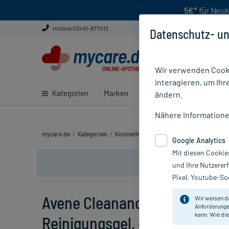
5€*
für Neuk
Hotline 03491-877012
Datenschutz- un
Wir verwenden Cooki
interagieren, um Ihr
Kategorien
Marken
Ratgeber
E-Rezept ei
ändern.
Nähere Information
mycare.de
/
Kategorien
/
Kosmetik
/
Gesichtspflege
/
Gesichtsrein
Google Analytics
Mit diesen Cookie
und Ihre Nutzerer
Pixel, Youtube-Soc
Avene Cleanance Comedomed
Wir weisen d
Anforderunge
kann. Wie die
Reinigungsgel, 400 ml