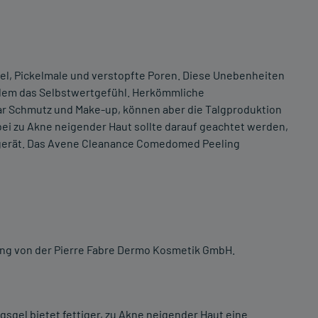
kel, Pickelmale und verstopfte Poren. Diese Unebenheiten
udem das Selbstwertgefühl. Herkömmliche
ar Schmutz und Make-up, können aber die Talgproduktion
bei zu Akne neigender Haut sollte darauf geachtet werden,
t gerät. Das Avene Cleanance Comedomed Peeling
kung von der Pierre Fabre Dermo Kosmetik GmbH.
el bietet fettiger, zu Akne neigender Haut eine