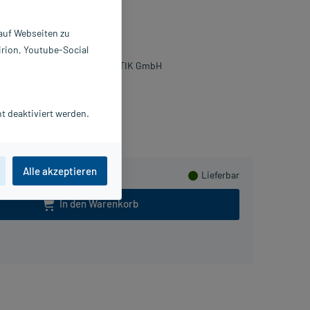
l
 auf Webseiten zu
0 ml
irion, Youtube-Social
9405946
IERRE FABRE DERMO KOSMETIK GmbH
lusHerzen sammeln
t deaktiviert werden.
Alle akzeptieren
Lieferbar
In den Warenkorb