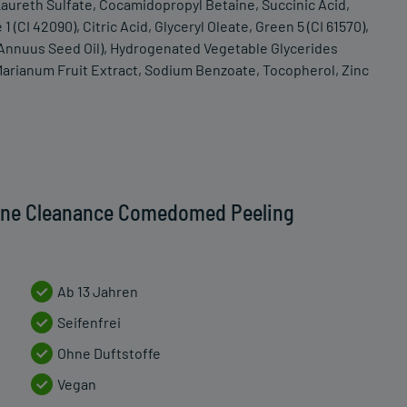
aureth Sulfate, Cocamidopropyl Betaine, Succinic Acid,
(CI 42090), Citric Acid, Glyceryl Oleate, Green 5 (CI 61570),
 Annuus Seed Oil), Hydrogenated Vegetable Glycerides
 Marianum Fruit Extract, Sodium Benzoate, Tocopherol, Zinc
ene Cleanance Comedomed Peeling
Ab 13 Jahren
Seifenfrei
Ohne Duftstoffe
Vegan