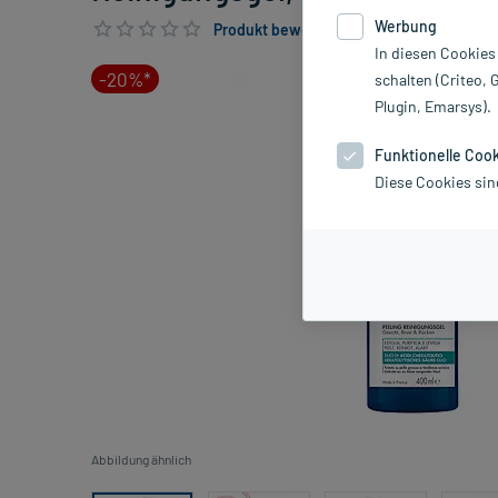
Werbung
Produkt bewerten & PlusHerzen sichern
In diesen Cookies
-20%*
schalten (Criteo, 
Plugin, Emarsys).
Funktionelle Coo
Diese Cookies sin
Abbildung ähnlich