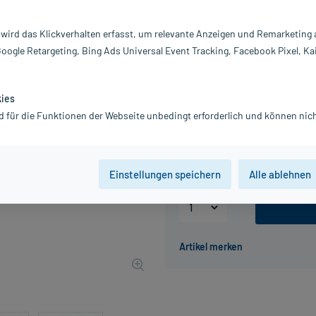
Darreichung:
Ge
 wird das Klickverhalten erfasst, um relevante Anzeigen und Remarketing
Inhalt:
40
Google Retargeting, Bing Ads Universal Event Tracking, Facebook Pixel, Ka
PZN:
1
Hersteller:
P
21,52 €
kies
UVP
26,90 €
216
P
d für die Funktionen der Webseite unbedingt erforderlich und können nich
inkl. MwSt.
Gratis-Versand
innerhalb D.
Grundpreis: 53,80 € / l
Einstellungen speichern
Alle ablehnen