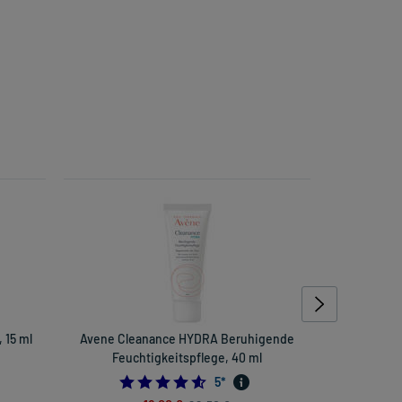
 15 ml
Avene Cleanance HYDRA Beruhigende
Aven
Feuchtigkeitspflege, 40 ml
Feuc
4.6
5
*