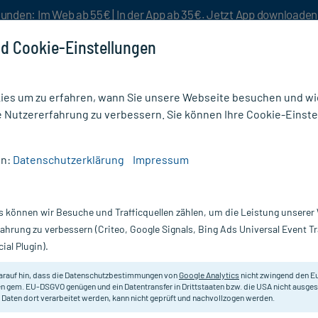
unden: Im Web ab 55€ | In der App ab 35€. Jetzt App downloade
d Cookie-Einstellungen
es um zu erfahren, wann Sie unsere Webseite besuchen und wie
e Nutzererfahrung zu verbessern. Sie können Ihre Cookie-Einste
nlösen
Rezeptur
Aktion %
en:
Datenschutzerklärung
Impressum
iger
/
Avene Cleanance Comedomed Peeling Reinigungsgel
s können wir Besuche und Trafficquellen zählen, um die Leistung unsere
Nur für kurze Zeit:
Gratis-Versand* ab 19€ Mindestbestellwert!
fahrung zu verbessern (Criteo, Google Signals, Bing Ads Universal Event 
ial Plugin).
 Peeling
Avene
arauf hin, dass die Datenschutzbestimmungen von
Google Analytics
nicht zwingend den E
n gem. EU-DSGVO genügen und ein Datentransfer in Drittstaaten bzw. die USA nicht ausg
 Daten dort verarbeitet werden, kann nicht geprüft und nachvollzogen werden.
Reinigungsgel für fettige, zu Akne 
neuen Unreinheiten vor. Glättende 