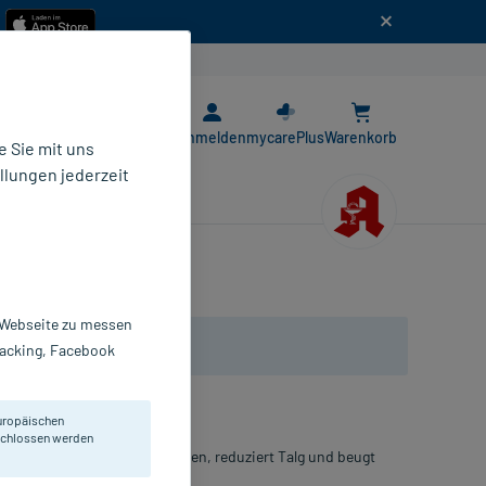
n
E-Rezept App
Anmelden
mycarePlus
Warenkorb
 Sie mit uns
llungen jederzeit
r Webseite zu messen
Tracking, Facebook
uropäischen
eschlossen werden
neigende Haut. Befreit die Poren, reduziert Talg und beugt
Wirkung mit Peelingeffekt.