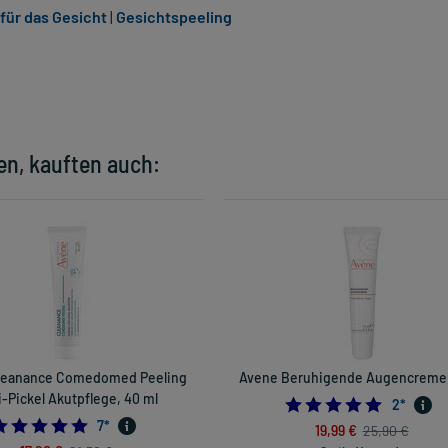
für das Gesicht
|
Gesichtspeeling
en, kauften auch:
leanance Comedomed Peeling
Avene Beruhigende Augencreme,
i-Pickel Akutpflege, 40 ml
5.0
2
*
5.0
7
*
19,99 €
25,90 €