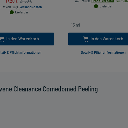
17,20 €
21,50 €
inkl. MwSt.
Gratis-Versand
innerhalb
Lieferbar
kl. MwSt.
zzgl.
Versandkosten
Lieferbar
In den Warenkorb
In den Warenkorb
tail- & Pflichtinformationen
Detail- & Pflichtinformationen
Avene Cleanance Comedomed Peeling