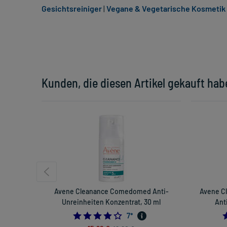
Gesichtsreiniger
|
Vegane & Vegetarische Kosmetik 
Kunden, die diesen Artikel gekauft hab
Avene Cleanance Comedomed Anti-
Avene C
Unreinheiten Konzentrat, 30 ml
Ant
4.285714285714286
7
*