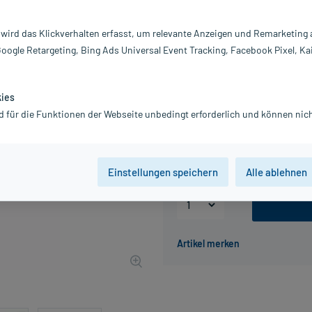
Darreichung:
Ko
 wird das Klickverhalten erfasst, um relevante Anzeigen und Remarketing
Inhalt:
30
Google Retargeting, Bing Ads Universal Event Tracking, Facebook Pixel, Ka
PZN:
1
Hersteller:
P
24,99 €
kies
UVP
33,90 €
250
d für die Funktionen der Webseite unbedingt erforderlich und können nich
inkl. MwSt.
Gratis-Versand
innerhalb D.
Grundpreis: 833,00 € / l
Einstellungen speichern
Alle ablehnen