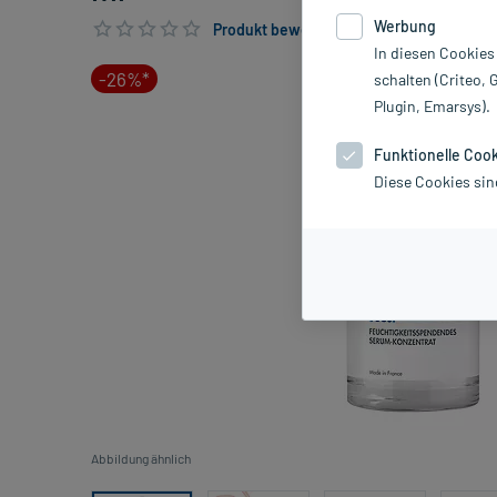
Werbung
Produkt bewerten & PlusHerzen sichern
In diesen Cookies
-26%*
schalten (Criteo, 
Plugin, Emarsys).
Funktionelle Coo
Diese Cookies sin
Abbildung ähnlich