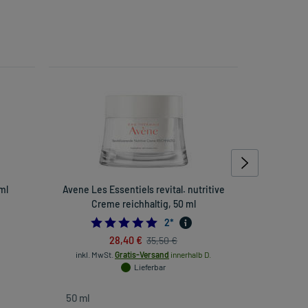
ml
Avene Les Essentiels revital. nutritive
Avene Les
Creme reichhaltig, 50 ml
nu
5.0
2
*
inkl. Mw
28,40 €
35,50 €
inkl. MwSt.
Gratis-Versand
innerhalb D.
Lieferbar