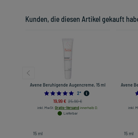
Kunden, die diesen Artikel gekauft hab
Avene Beruhigende Augencreme, 15 ml
Avene Be
5.0
2
*
19,99 €
25,90 €
inkl. MwSt.
Gratis-Versand
innerhalb D.
inkl. 
Lieferbar