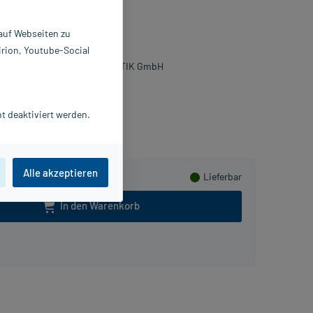
nzentrat
 auf Webseiten zu
 ml
irion, Youtube-Social
7880502
IERRE FABRE DERMO KOSMETIK GmbH
PlusHerzen sammeln
t deaktiviert werden.
Alle akzeptieren
Lieferbar
In den Warenkorb