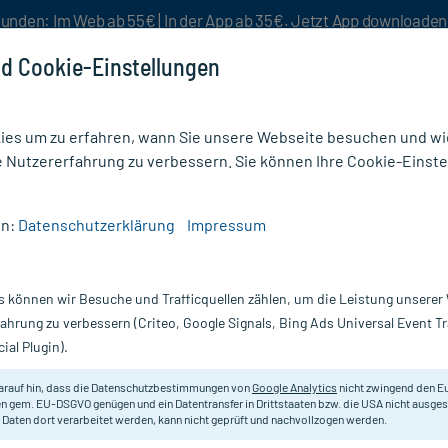
unden: Im Web ab 55€ | In der App ab 35€. Jetzt App downloade
d Cookie-Einstellungen
es um zu erfahren, wann Sie unsere Webseite besuchen und wie
e Nutzererfahrung zu verbessern. Sie können Ihre Cookie-Einste
nlösen
Rezeptur
Aktion %
en:
Datenschutzerklärung
Impressum
nce BOOST Serum-Konzentrat
s können wir Besuche und Trafficquellen zählen, um die Leistung unsere
Nur für kurze Zeit:
Gratis-Versand* ab 19€ Mindestbestellwert!
fahrung zu verbessern (Criteo, Google Signals, Bing Ads Universal Event 
ial Plugin).
-Konzentrat, 30
Avene
arauf hin, dass die Datenschutzbestimmungen von
Google Analytics
nicht zwingend den E
n gem. EU-DSGVO genügen und ein Datentransfer in Drittstaaten bzw. die USA nicht ausg
 Daten dort verarbeitet werden, kann nicht geprüft und nachvollzogen werden.
Spendet Feuchtigkeit, stärkt die Ha
Hyaluronsäure und Vitamin B3.