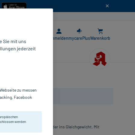
n
E-Rezept App
Anmelden
mycarePlus
Warenkorb
 Sie mit uns
llungen jederzeit
r Webseite zu messen
Tracking, Facebook
uropäischen
eschlossen werden
utbarriere und bringt sie wieder ins Gleichgewicht. Mit