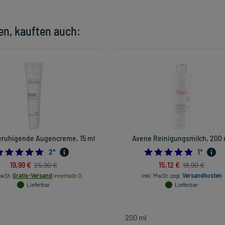
en, kauften auch:
ruhigende Augencreme, 15 ml
Avene Reinigungsmilch, 200 
5.0
5.0
2
*
1
*
19,99 €
15,12 €
25,90 €
18,90 €
MwSt.
Gratis-Versand
innerhalb D.
inkl. MwSt.
zzgl.
Versandkosten
Lieferbar
Lieferbar