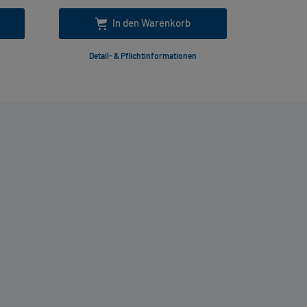
In den Warenkorb
Detail- & Pflichtinformationen
Deta